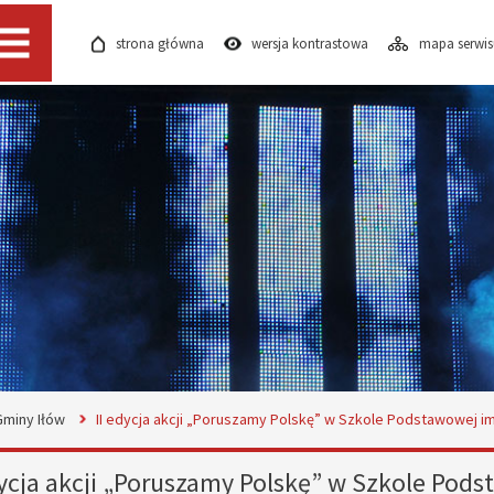
strona główna
wersja kontrastowa
mapa serwi
Menu
Gminy Iłów
II edycja akcji „Poruszamy Polskę” w Szkole Podstawowej im
dycja akcji „Poruszamy Polskę” w Szkole Pod