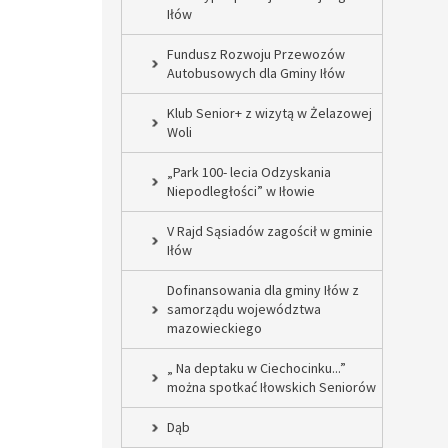
Iłów
Fundusz Rozwoju Przewozów
Autobusowych dla Gminy Iłów
Klub Senior+ z wizytą w Żelazowej
Woli
„Park 100- lecia Odzyskania
Niepodległości” w Iłowie
V Rajd Sąsiadów zagościł w gminie
Iłów
Dofinansowania dla gminy Iłów z
samorządu województwa
mazowieckiego
„ Na deptaku w Ciechocinku...”
można spotkać Iłowskich Seniorów
Dąb