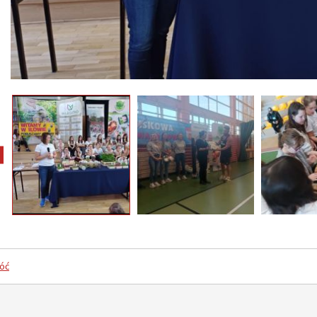
pokaż poprzednie zdjęcia
óć