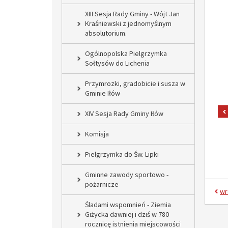
XIII Sesja Rady Gminy - Wójt Jan
Kraśniewski z jednomyślnym
absolutorium.
Ogólnopolska Pielgrzymka
Sołtysów do Lichenia
Przymrozki, gradobicie i susza w
Gminie Iłów
XIV Sesja Rady Gminy Iłów
Komisja
Pielgrzymka do Św. Lipki
Gminne zawody sportowo -
pożarnicze
wr
Śladami wspomnień - Ziemia
Giżycka dawniej i dziś w 780
rocznicę istnienia miejscowości