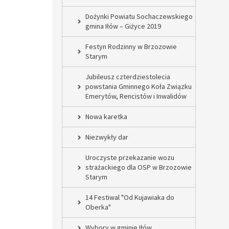
Dożynki Powiatu Sochaczewskiego
gmina Iłów – Giżyce 2019
Festyn Rodzinny w Brzozowie
Starym
Jubileusz czterdziestolecia
powstania Gminnego Koła Związku
Emerytów, Rencistów i Inwalidów
Nowa karetka
Niezwykły dar
Uroczyste przekazanie wozu
strażackiego dla OSP w Brzozowie
Starym
14 Festiwal "Od Kujawiaka do
Oberka"
Wybory w gminie Iłów