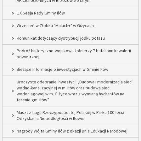
AK Cichociemnych w Brzozowie Starym
LIX Sesja Rady Gminy Iłów
Wrzesień w Żłobku "Maluch+" w Giżycach
Komunikat dotyczący dystrybucji jodku potasu
Podróż historyczno-wojskowa żołnierzy 7 batalionu kawalerii
powietrznej
Bieżące informacje o inwestycjach w Gminie Iłów
Uroczyste odebranie inwestycji „Budowa i modernizacja sieci
wodno-kanalizacyjnej w m. Iłów oraz budowa sieci
wodociągowej w m. Giżyce wraz z wymianą hydrantów na
terenie gm. Iłów”
Maszt z flagą Rzeczypospolitej Polskiej w Parku 100-lecia
Odzyskania Niepodległości w Iłowie
Nagrody Wójta Gminy Iłów z okazji Dnia Edukacji Narodowej