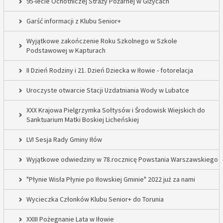
95-lecie Ochotniczej Straży Pożarnej w Giżycach
Garść informacji z Klubu Senior+
Wyjątkowe zakończenie Roku Szkolnego w Szkole
Podstawowej w Kapturach
II Dzień Rodziny i 21. Dzień Dziecka w Iłowie - fotorelacja
Uroczyste otwarcie Stacji Uzdatniania Wody w Lubatce
XXX Krajowa Pielgrzymka Sołtysów i Środowisk Wiejskich do
Sanktuarium Matki Boskiej Licheńskiej
LVI Sesja Rady Gminy Iłów
Wyjątkowe odwiedziny w 78.rocznicę Powstania Warszawskiego
"Płynie Wisła Płynie po Iłowskiej Gminie" 2022 już za nami
Wycieczka Członków Klubu Senior+ do Torunia
XXIII Pożegnanie Lata w Iłowie