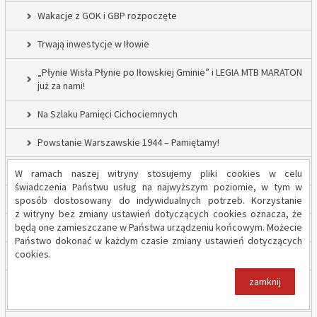
Wakacje z GOK i GBP rozpoczęte
Trwają inwestycje w Iłowie
„Płynie Wisła Płynie po Iłowskiej Gminie” i LEGIA MTB MARATON
już za nami!
Na Szlaku Pamięci Cichociemnych
Powstanie Warszawskie 1944 – Pamiętamy!
52 nowe lampy uliczne w Gminie Iłów
W ramach naszej witryny stosujemy pliki cookies w celu
świadczenia Państwu usług na najwyższym poziomie, w tym w
Inwestycja drogowa w Sadowie – prace rozpoczęte
sposób dostosowany do indywidualnych potrzeb. Korzystanie
z witryny bez zmiany ustawień dotyczących cookies oznacza, że
będą one zamieszczane w Państwa urządzeniu końcowym. Możecie
Trwają inwestycje w Gminie Iłów
Państwo dokonać w każdym czasie zmiany ustawień dotyczących
cookies.
„Modernizacja Oczyszczalni Ścieków w Iłowie – etap II”
zamknij
Strażacy z OSP Iłów walczą o pieniądze od Harnasia. Zachęcamy
do głosowania!