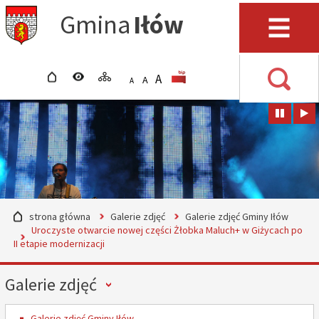
Przejdź do mapy serwisu
Przejdź do wyszukiwarki
Przejdź do głównego
Przejdź do treści
Gmina
Iłów
menu
Menu
strona główna
wersja kontrastowa
mapa serwisu
POWIĘKSZ CZCIONKĘ
rozmiar czcionki
BIP
A
STANDARDOWY ROZMIAR
A
POMNIEJSZ CZCIONKĘ
A
Wyszuki
strona główna
Galerie zdjęć
Galerie zdjęć Gminy Iłów
Uroczyste otwarcie nowej części Żłobka Maluch+ w Giżycach po
II etapie modernizacji
Menu
Galerie zdjęć
Galerie zdjęć Gminy Iłów