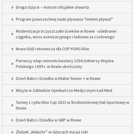
Droga Giżyce – Antosin oficjalnie otwarta
Program powszechnej nauki pływania "Umiem pływać"
Modernizacja oczyszczalni ścieków w Iłowie - odebranie
ciągnika, wozu asenizacyjnego i ładowacza czołowego
Nowa łódź ratownicza dla OSP KSRG Iłów
Pierwszy etap remontu kwatery 1034 żołnierzy Wojska
Polskiego 1939 r. w Iłowie ukończony
Dzień Babci i Dziadka w Klubie Senior + w Iłowie
Wizyta w Zakładzie Opiekuńczo-Medycznym Ład-Med
Turniej z cyklu Iłów Cup 2023 w Środowiskowej Hali Sportowej w
Iłowie
Dzień Babci i Dziadka w GBP w Iłowie
Żłobek „Maluch+” w Giżycach ma już rok!