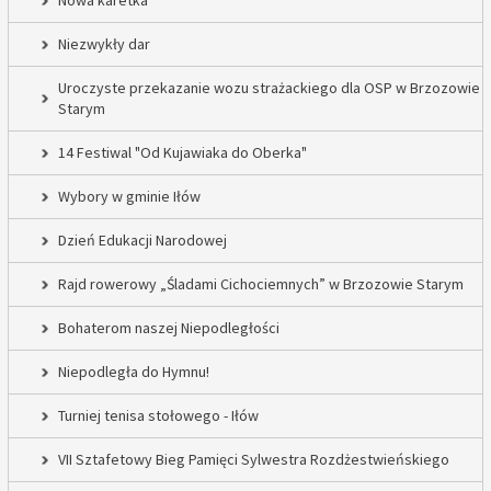
Nowa karetka
Niezwykły dar
Uroczyste przekazanie wozu strażackiego dla OSP w Brzozowie
Starym
14 Festiwal "Od Kujawiaka do Oberka"
Wybory w gminie Iłów
Dzień Edukacji Narodowej
Rajd rowerowy „Śladami Cichociemnych” w Brzozowie Starym
Bohaterom naszej Niepodległości
Niepodległa do Hymnu!
Turniej tenisa stołowego - Iłów
VII Sztafetowy Bieg Pamięci Sylwestra Rozdżestwieńskiego