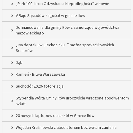
„Park 100- lecia Odzyskania Niepodległości” w Iłowie
V Rajd Sąsiadów zagościł w gminie Iłów
Dofinansowania dla gminy Iłów z samorządu województwa
mazowieckiego
„ Na deptaku w Ciechocinku...” można spotkać Iłowskich
Seniorów
Dąb
Kamień - Bitwa Warszawska
Suchodół 2020- fotorelacja
Stypendia Wójta Gminy Iłów uroczyście wręczone absolwentom
szkół
20 nowych laptopów dla szkół w Gminie Iłów
Wójt Jan Kraśniewski z absolutorium bez wotum zaufania