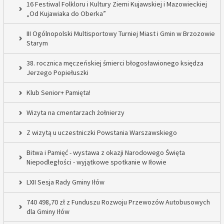
16 Festiwal Folkloru i Kultury Ziemi Kujawskiej i Mazowieckiej
„Od Kujawiaka do Oberka”
III Ogólnopolski Multisportowy Turniej Miast i Gmin w Brzozowie
Starym
38. rocznica męczeńskiej śmierci błogosławionego księdza
Jerzego Popiełuszki
Klub Senior+ Pamięta!
Wizyta na cmentarzach żołnierzy
Z wizytą u uczestniczki Powstania Warszawskiego
Bitwa i Pamięć - wystawa z okazji Narodowego Święta
Niepodległości - wyjątkowe spotkanie w Iłowie
LXII Sesja Rady Gminy Iłów
740 498,70 zł z Funduszu Rozwoju Przewozów Autobusowych
dla Gminy Iłów