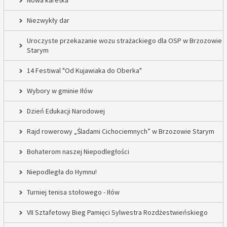
Nowa karetka
Niezwykły dar
Uroczyste przekazanie wozu strażackiego dla OSP w Brzozowie
Starym
14 Festiwal "Od Kujawiaka do Oberka"
Wybory w gminie Iłów
Dzień Edukacji Narodowej
Rajd rowerowy „Śladami Cichociemnych” w Brzozowie Starym
Bohaterom naszej Niepodległości
Niepodległa do Hymnu!
Turniej tenisa stołowego - Iłów
VII Sztafetowy Bieg Pamięci Sylwestra Rozdżestwieńskiego