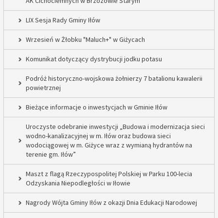
AK Cichociemnych w Brzozowie Starym
LIX Sesja Rady Gminy Iłów
Wrzesień w Żłobku "Maluch+" w Giżycach
Komunikat dotyczący dystrybucji jodku potasu
Podróż historyczno-wojskowa żołnierzy 7 batalionu kawalerii
powietrznej
Bieżące informacje o inwestycjach w Gminie Iłów
Uroczyste odebranie inwestycji „Budowa i modernizacja sieci
wodno-kanalizacyjnej w m. Iłów oraz budowa sieci
wodociągowej w m. Giżyce wraz z wymianą hydrantów na
terenie gm. Iłów”
Maszt z flagą Rzeczypospolitej Polskiej w Parku 100-lecia
Odzyskania Niepodległości w Iłowie
Nagrody Wójta Gminy Iłów z okazji Dnia Edukacji Narodowej