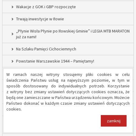
Wakacje z GOK i GBP rozpoczęte
Trwają inwestycje w Iłowie
„Płynie Wisła Płynie po Iłowskiej Gminie” i LEGIA MTB MARATON
już za nami!
Na Szlaku Pamięci Cichociemnych
Powstanie Warszawskie 1944 – Pamiętamy!
52 nowe lampy uliczne w Gminie Iłów
W ramach naszej witryny stosujemy pliki cookies w celu
świadczenia Państwu usług na najwyższym poziomie, w tym w
Inwestycja drogowa w Sadowie – prace rozpoczęte
sposób dostosowany do indywidualnych potrzeb. Korzystanie
z witryny bez zmiany ustawień dotyczących cookies oznacza, że
będą one zamieszczane w Państwa urządzeniu końcowym. Możecie
Trwają inwestycje w Gminie Iłów
Państwo dokonać w każdym czasie zmiany ustawień dotyczących
cookies.
„Modernizacja Oczyszczalni Ścieków w Iłowie – etap II”
zamknij
Strażacy z OSP Iłów walczą o pieniądze od Harnasia. Zachęcamy
do głosowania!