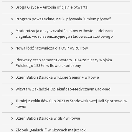
Droga Giżyce – Antosin oficjalnie otwarta
Program powszechnej nauki pływania "Umiem pływać"
Modernizacja oczyszczalni ścieków w Iłowie - odebranie
ciągnika, wozu asenizacyjnego i ładowacza czołowego
Nowa łódź ratownicza dla OSP KSRG Iłów
Pierwszy etap remontu kwatery 1034 żołnierzy Wojska
Polskiego 1939 r. w Iłowie ukończony
Dzień Babci i Dziadka w Klubie Senior + w Iłowie
Wizyta w Zakładzie Opiekuńczo-Medycznym Ład-Med
Turniej z cyklu Iłów Cup 2023 w Środowiskowej Hali Sportowej w
Iłowie
Dzień Babci i Dziadka w GBP w Iłowie
Żłobek „Maluch+” w Giżycach ma już rok!