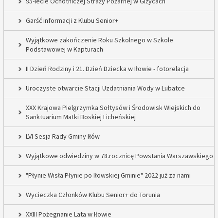
95-lecie Ochotniczej Straży Pożarnej w Giżycach
Garść informacji z Klubu Senior+
Wyjątkowe zakończenie Roku Szkolnego w Szkole
Podstawowej w Kapturach
II Dzień Rodziny i 21. Dzień Dziecka w Iłowie - fotorelacja
Uroczyste otwarcie Stacji Uzdatniania Wody w Lubatce
XXX Krajowa Pielgrzymka Sołtysów i Środowisk Wiejskich do
Sanktuarium Matki Boskiej Licheńskiej
LVI Sesja Rady Gminy Iłów
Wyjątkowe odwiedziny w 78.rocznicę Powstania Warszawskiego
"Płynie Wisła Płynie po Iłowskiej Gminie" 2022 już za nami
Wycieczka Członków Klubu Senior+ do Torunia
XXIII Pożegnanie Lata w Iłowie