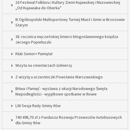
16 Festiwal Folkloru i Kultury Ziemi Kujawskiej i Mazowieckiej
„Od Kujawiaka do Oberka”
III Ogólnopolski Multisportowy Turniej Miast i Gmin w Brzozowie
Starym
38. rocznica męczeńskiej śmierci błogosławionego księdza
Jerzego Popiełuszki
Klub Senior+ Pamięta!
Wizyta na cmentarzach żołnierzy
Z wizytą u uczestniczki Powstania Warszawskiego
Bitwa i Pamięć - wystawa z okazji Narodowego Święta
Niepodległości - wyjątkowe spotkanie w Iłowie
LXII Sesja Rady Gminy Iłów
740 498,70 zł z Funduszu Rozwoju Przewozów Autobusowych
dla Gminy Iłów