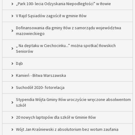
„Park 100- lecia Odzyskania Niepodległości” w Iłowie
V Rajd Sąsiadów zagościł w gminie Iłów
Dofinansowania dla gminy Iłów z samorządu województwa
mazowieckiego
„ Na deptaku w Ciechocinku...” można spotkać Iłowskich
Seniorów
Dąb
Kamień - Bitwa Warszawska
Suchodół 2020- fotorelacja
Stypendia Wójta Gminy Iłów uroczyście wręczone absolwentom
szkół
20 nowych laptopów dla szkół w Gminie Iłów
Wójt Jan Kraśniewski z absolutorium bez wotum zaufania