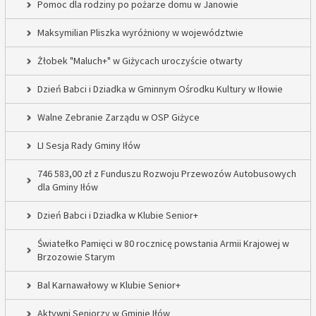
Pomoc dla rodziny po pożarze domu w Janowie
Maksymilian Pliszka wyróżniony w województwie
Żłobek "Maluch+" w Giżycach uroczyście otwarty
Dzień Babci i Dziadka w Gminnym Ośrodku Kultury w Iłowie
Walne Zebranie Zarządu w OSP Giżyce
LI Sesja Rady Gminy Iłów
746 583,00 zł z Funduszu Rozwoju Przewozów Autobusowych
dla Gminy Iłów
Dzień Babci i Dziadka w Klubie Senior+
Światełko Pamięci w 80 rocznicę powstania Armii Krajowej w
Brzozowie Starym
Bal Karnawałowy w Klubie Senior+
Aktywni Seniorzy w Gminie Iłów