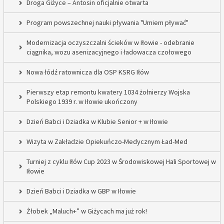
Droga Giżyce – Antosin oficjalnie otwarta
Program powszechnej nauki pływania "Umiem pływać"
Modernizacja oczyszczalni ścieków w Iłowie - odebranie
ciągnika, wozu asenizacyjnego i ładowacza czołowego
Nowa łódź ratownicza dla OSP KSRG Iłów
Pierwszy etap remontu kwatery 1034 żołnierzy Wojska
Polskiego 1939 r. w Iłowie ukończony
Dzień Babci i Dziadka w Klubie Senior + w Iłowie
Wizyta w Zakładzie Opiekuńczo-Medycznym Ład-Med
Turniej z cyklu Iłów Cup 2023 w Środowiskowej Hali Sportowej w
Iłowie
Dzień Babci i Dziadka w GBP w Iłowie
Żłobek „Maluch+” w Giżycach ma już rok!