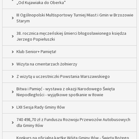
„Od Kujawiaka do Oberka”
III Ogólnopolski Multisportowy Turniej Miast i Gmin w Brzozowie
Starym
38. rocznica męczeńskiej śmierci błogosławionego księdza
Jerzego Popiełuszki
Klub Senior+ Pamięta!
Wizyta na cmentarzach żołnierzy
Z wizytą u uczestniczki Powstania Warszawskiego
Bitwa i Pamięć - wystawa z okazji Narodowego Święta
Niepodległości - wyjątkowe spotkanie w Iłowie
LXII Sesja Rady Gminy Iłów
740 498,70 zł z Funduszu Rozwoju Przewozów Autobusowych
dla Gminy Iłów
Konkurs na oficjalną kartkę Wójta Gminy Iłów - Święta Bożego