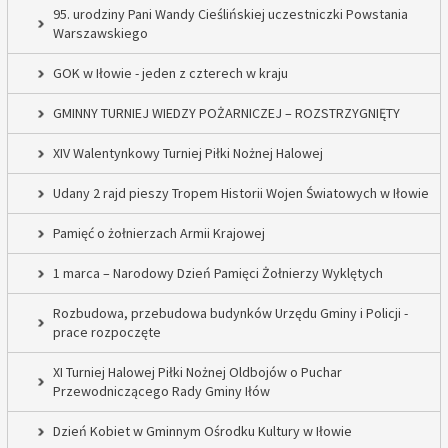
95. urodziny Pani Wandy Cieślińskiej uczestniczki Powstania
Warszawskiego
GOK w Iłowie - jeden z czterech w kraju
GMINNY TURNIEJ WIEDZY POŻARNICZEJ – ROZSTRZYGNIĘTY
XIV Walentynkowy Turniej Piłki Nożnej Halowej
Udany 2 rajd pieszy Tropem Historii Wojen Światowych w Iłowie
Pamięć o żołnierzach Armii Krajowej
1 marca – Narodowy Dzień Pamięci Żołnierzy Wyklętych
Rozbudowa, przebudowa budynków Urzędu Gminy i Policji -
prace rozpoczęte
XI Turniej Halowej Piłki Nożnej Oldbojów o Puchar
Przewodniczącego Rady Gminy Iłów
Dzień Kobiet w Gminnym Ośrodku Kultury w Iłowie