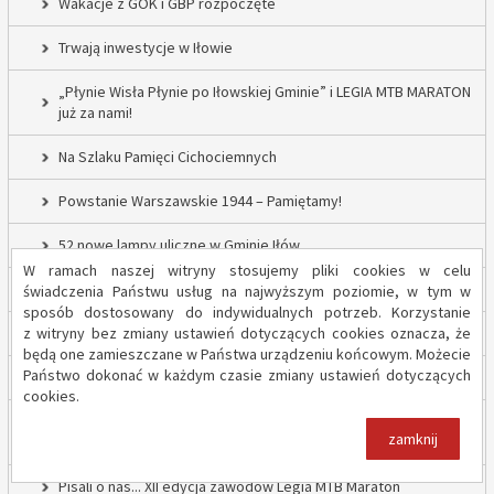
Wakacje z GOK i GBP rozpoczęte
Trwają inwestycje w Iłowie
„Płynie Wisła Płynie po Iłowskiej Gminie” i LEGIA MTB MARATON
już za nami!
Na Szlaku Pamięci Cichociemnych
Powstanie Warszawskie 1944 – Pamiętamy!
52 nowe lampy uliczne w Gminie Iłów
W ramach naszej witryny stosujemy pliki cookies w celu
Inwestycja drogowa w Sadowie – prace rozpoczęte
świadczenia Państwu usług na najwyższym poziomie, w tym w
sposób dostosowany do indywidualnych potrzeb. Korzystanie
z witryny bez zmiany ustawień dotyczących cookies oznacza, że
Trwają inwestycje w Gminie Iłów
będą one zamieszczane w Państwa urządzeniu końcowym. Możecie
Państwo dokonać w każdym czasie zmiany ustawień dotyczących
„Modernizacja Oczyszczalni Ścieków w Iłowie – etap II”
cookies.
Strażacy z OSP Iłów walczą o pieniądze od Harnasia. Zachęcamy
zamknij
do głosowania!
Pisali o nas... XII edycja zawodów Legia MTB Maraton