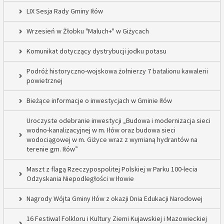
LIX Sesja Rady Gminy Iłów
Wrzesień w Żłobku "Maluch+" w Giżycach
Komunikat dotyczący dystrybucji jodku potasu
Podróż historyczno-wojskowa żołnierzy 7 batalionu kawalerii
powietrznej
Bieżące informacje o inwestycjach w Gminie Iłów
Uroczyste odebranie inwestycji „Budowa i modernizacja sieci
wodno-kanalizacyjnej w m. Iłów oraz budowa sieci
wodociągowej w m. Giżyce wraz z wymianą hydrantów na
terenie gm. Iłów”
Maszt z flagą Rzeczypospolitej Polskiej w Parku 100-lecia
Odzyskania Niepodległości w Iłowie
Nagrody Wójta Gminy Iłów z okazji Dnia Edukacji Narodowej
16 Festiwal Folkloru i Kultury Ziemi Kujawskiej i Mazowieckiej