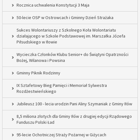
Rocznica uchwalenia Konstytucji 3 Maja
50-lecie OSP w Ostrowcach i Gminny Dzień Strażaka
Sukces Wolontariuszy z Szkolnego Koła Wolontariatu
działającego w Szkole Podstawowej im. Marszałka Józefa
Piłsudskiego w Iłowie
Wycieczka Członków Klubu Senior+ do Świątyni Opatrzności
Bożej, Wilanowa i Powsina
Gminny Piknik Rodzinny
IX Sztafetowy Bieg Pamięci i Memoriał Sylwestra
Rozdżestwieńskiego
Jubileusz 100 - lecia urodzin Pani Aliny Szymaniak z Gminy Iłów
8,5 miliona złotych dla Gminy Iłów z drugiej edycji Rządowego
Funduszu Polski Ład
95-lecie Ochotniczej Straży Pożarnej w Giżycach