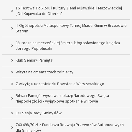
16 Festiwal Folkloru i Kultury Ziemi Kujawskiej i Mazowieckiej
„Od Kujawiaka do Oberka”
III Ogólnopolski Multisportowy Turniej Miast i Gmin w Brzozowie
Starym
38. rocznica męczeńskiej śmierci błogosławionego księdza
Jerzego Popiełuszki
Klub Senior+ Pamięta!
Wizyta na cmentarzach żołnierzy
Z wizytą u uczestniczki Powstania Warszawskiego
Bitwa i Pamięć - wystawa z okazji Narodowego Święta
Niepodległości - wyjątkowe spotkanie w Iłowie
LXII Sesja Rady Gminy Iłów
740 498,70 zł z Funduszu Rozwoju Przewozów Autobusowych
dla Gminy Iłów