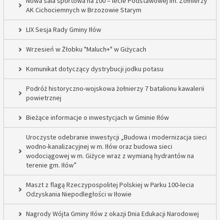
Nowa sala sportowa na 100 – lecie Podstawowej im. Żołnierzy
AK Cichociemnych w Brzozowie Starym
LIX Sesja Rady Gminy Iłów
Wrzesień w Żłobku "Maluch+" w Giżycach
Komunikat dotyczący dystrybucji jodku potasu
Podróż historyczno-wojskowa żołnierzy 7 batalionu kawalerii
powietrznej
Bieżące informacje o inwestycjach w Gminie Iłów
Uroczyste odebranie inwestycji „Budowa i modernizacja sieci
wodno-kanalizacyjnej w m. Iłów oraz budowa sieci
wodociągowej w m. Giżyce wraz z wymianą hydrantów na
terenie gm. Iłów”
Maszt z flagą Rzeczypospolitej Polskiej w Parku 100-lecia
Odzyskania Niepodległości w Iłowie
Nagrody Wójta Gminy Iłów z okazji Dnia Edukacji Narodowej