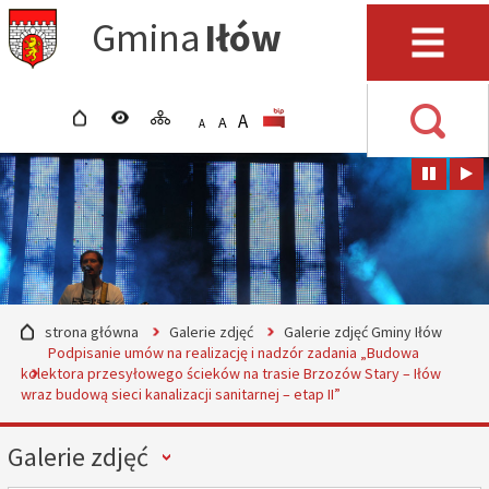
Przejdź do mapy serwisu
Przejdź do wyszukiwarki
Przejdź do głównego
Przejdź do treści
Gmina
Iłów
menu
Menu
strona główna
wersja kontrastowa
mapa serwisu
POWIĘKSZ CZCIONKĘ
rozmiar czcionki
BIP
A
STANDARDOWY ROZMIAR
A
POMNIEJSZ CZCIONKĘ
A
Wyszuki
strona główna
Galerie zdjęć
Galerie zdjęć Gminy Iłów
Podpisanie umów na realizację i nadzór zadania „Budowa
kolektora przesyłowego ścieków na trasie Brzozów Stary – Iłów
wraz budową sieci kanalizacji sanitarnej – etap II”
Menu
Galerie zdjęć