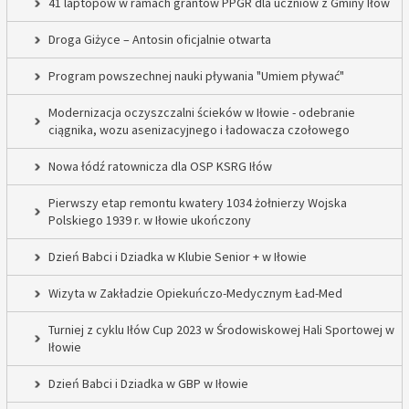
41 laptopów w ramach grantów PPGR dla uczniów z Gminy Iłów
Droga Giżyce – Antosin oficjalnie otwarta
Program powszechnej nauki pływania "Umiem pływać"
Modernizacja oczyszczalni ścieków w Iłowie - odebranie
ciągnika, wozu asenizacyjnego i ładowacza czołowego
Nowa łódź ratownicza dla OSP KSRG Iłów
Pierwszy etap remontu kwatery 1034 żołnierzy Wojska
Polskiego 1939 r. w Iłowie ukończony
Dzień Babci i Dziadka w Klubie Senior + w Iłowie
Wizyta w Zakładzie Opiekuńczo-Medycznym Ład-Med
Turniej z cyklu Iłów Cup 2023 w Środowiskowej Hali Sportowej w
Iłowie
Dzień Babci i Dziadka w GBP w Iłowie