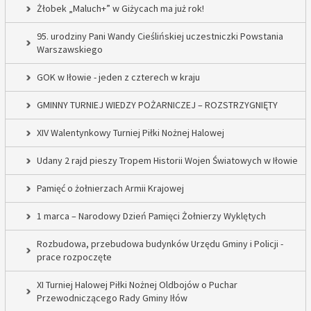
Żłobek „Maluch+” w Giżycach ma już rok!
95. urodziny Pani Wandy Cieślińskiej uczestniczki Powstania
Warszawskiego
GOK w Iłowie - jeden z czterech w kraju
GMINNY TURNIEJ WIEDZY POŻARNICZEJ – ROZSTRZYGNIĘTY
XIV Walentynkowy Turniej Piłki Nożnej Halowej
Udany 2 rajd pieszy Tropem Historii Wojen Światowych w Iłowie
Pamięć o żołnierzach Armii Krajowej
1 marca – Narodowy Dzień Pamięci Żołnierzy Wyklętych
Rozbudowa, przebudowa budynków Urzędu Gminy i Policji -
prace rozpoczęte
XI Turniej Halowej Piłki Nożnej Oldbojów o Puchar
Przewodniczącego Rady Gminy Iłów