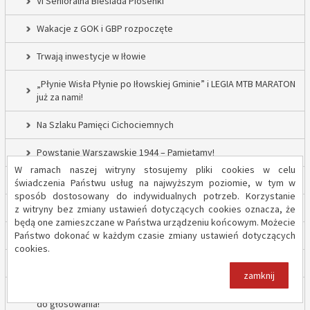
VI Senioralna Biesiada Piosenki
Wakacje z GOK i GBP rozpoczęte
Trwają inwestycje w Iłowie
„Płynie Wisła Płynie po Iłowskiej Gminie” i LEGIA MTB MARATON
już za nami!
Na Szlaku Pamięci Cichociemnych
Powstanie Warszawskie 1944 – Pamiętamy!
W ramach naszej witryny stosujemy pliki cookies w celu
52 nowe lampy uliczne w Gminie Iłów
świadczenia Państwu usług na najwyższym poziomie, w tym w
sposób dostosowany do indywidualnych potrzeb. Korzystanie
Inwestycja drogowa w Sadowie – prace rozpoczęte
z witryny bez zmiany ustawień dotyczących cookies oznacza, że
będą one zamieszczane w Państwa urządzeniu końcowym. Możecie
Państwo dokonać w każdym czasie zmiany ustawień dotyczących
Trwają inwestycje w Gminie Iłów
cookies.
„Modernizacja Oczyszczalni Ścieków w Iłowie – etap II”
zamknij
Strażacy z OSP Iłów walczą o pieniądze od Harnasia. Zachęcamy
do głosowania!