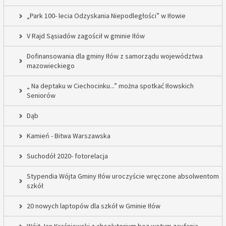
„Park 100- lecia Odzyskania Niepodległości” w Iłowie
V Rajd Sąsiadów zagościł w gminie Iłów
Dofinansowania dla gminy Iłów z samorządu województwa
mazowieckiego
„ Na deptaku w Ciechocinku...” można spotkać Iłowskich
Seniorów
Dąb
Kamień - Bitwa Warszawska
Suchodół 2020- fotorelacja
Stypendia Wójta Gminy Iłów uroczyście wręczone absolwentom
szkół
20 nowych laptopów dla szkół w Gminie Iłów