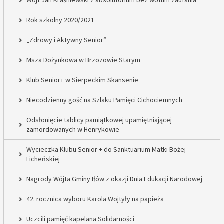
Wójt Jan Kraśniewski z absolutorium bez wotum zaufania
Rok szkolny 2020/2021
„Zdrowy i Aktywny Senior”
Msza Dożynkowa w Brzozowie Starym
Klub Senior+ w Sierpeckim Skansenie
Niecodzienny gość na Szlaku Pamięci Cichociemnych
Odsłonięcie tablicy pamiątkowej upamiętniającej
zamordowanych w Henrykowie
Wycieczka Klubu Senior + do Sanktuarium Matki Bożej
Licheńskiej
Nagrody Wójta Gminy Iłów z okazji Dnia Edukacji Narodowej
42. rocznica wyboru Karola Wojtyły na papieża
Uczcili pamięć kapelana Solidarności