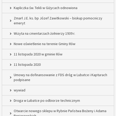
Kapliczka św. Tekli w Giżycach odnowiona
Zmarł J.E. ks. bp Józef Zawitkowski – biskup pomocniczy
emeryt
Wizyta na cmentarzach żołnierzy 1939 r.
Nowe oświetlenie na terenie Gminy Iłów
11 listopada 2020 w gminie Iłów
11 listopada 2020
Umowy na dofinansowanie z FDS dróg w Lubatce i Kapturach
podpisane
wywiad
Droga w Lubatce po odbiorze technicznym
Otwarcie nowego sklepu w Rybnie Państwa Bożeny i Adama
Papierowskich