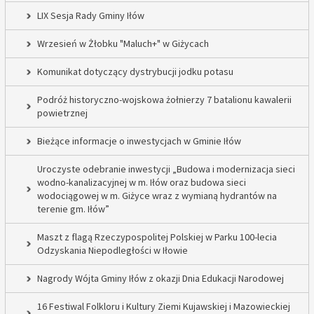
LIX Sesja Rady Gminy Iłów
Wrzesień w Żłobku "Maluch+" w Giżycach
Komunikat dotyczący dystrybucji jodku potasu
Podróż historyczno-wojskowa żołnierzy 7 batalionu kawalerii
powietrznej
Bieżące informacje o inwestycjach w Gminie Iłów
Uroczyste odebranie inwestycji „Budowa i modernizacja sieci
wodno-kanalizacyjnej w m. Iłów oraz budowa sieci
wodociągowej w m. Giżyce wraz z wymianą hydrantów na
terenie gm. Iłów”
Maszt z flagą Rzeczypospolitej Polskiej w Parku 100-lecia
Odzyskania Niepodległości w Iłowie
Nagrody Wójta Gminy Iłów z okazji Dnia Edukacji Narodowej
16 Festiwal Folkloru i Kultury Ziemi Kujawskiej i Mazowieckiej