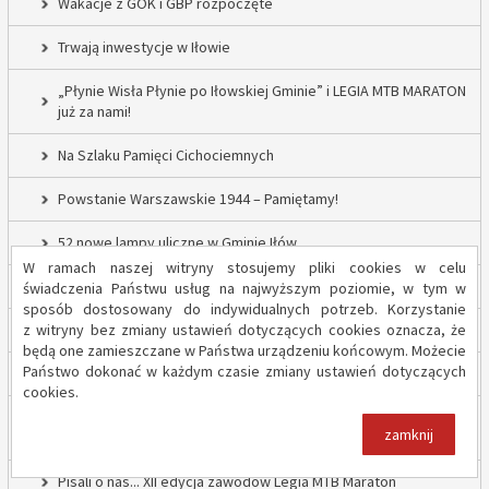
Wakacje z GOK i GBP rozpoczęte
Trwają inwestycje w Iłowie
„Płynie Wisła Płynie po Iłowskiej Gminie” i LEGIA MTB MARATON
już za nami!
Na Szlaku Pamięci Cichociemnych
Powstanie Warszawskie 1944 – Pamiętamy!
52 nowe lampy uliczne w Gminie Iłów
W ramach naszej witryny stosujemy pliki cookies w celu
Inwestycja drogowa w Sadowie – prace rozpoczęte
świadczenia Państwu usług na najwyższym poziomie, w tym w
sposób dostosowany do indywidualnych potrzeb. Korzystanie
z witryny bez zmiany ustawień dotyczących cookies oznacza, że
Trwają inwestycje w Gminie Iłów
będą one zamieszczane w Państwa urządzeniu końcowym. Możecie
Państwo dokonać w każdym czasie zmiany ustawień dotyczących
„Modernizacja Oczyszczalni Ścieków w Iłowie – etap II”
cookies.
Strażacy z OSP Iłów walczą o pieniądze od Harnasia. Zachęcamy
zamknij
do głosowania!
Pisali o nas... XII edycja zawodów Legia MTB Maraton