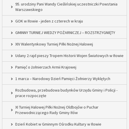
95. urodziny Pani Wandy Cieślińskiej uczestniczki Powstania
Warszawskiego
GOK w Iłowie - jeden z czterech w kraju
GMINNY TURNIEJ WIEDZY POŻARNICZEJ – ROZSTRZYGNIĘTY
XIV Walentynkowy Turniej Piłki Nożnej Halowej
Udany 2 rajd pieszy Tropem Historii Wojen Światowych w Iłowie
Pamięć o żołnierzach Armii Krajowej
1 marca – Narodowy Dzień Pamięci Żołnierzy Wyklętych
Rozbudowa, przebudowa budynków Urzędu Gminy i Policji -
prace rozpoczęte
XI Turniej Halowej Piłki Nożnej Oldbojów o Puchar
Przewodniczącego Rady Gminy Iłów
Dzień Kobiet w Gminnym Ośrodku Kultury w Iłowie