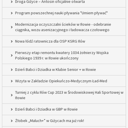
Droga Giżyce – Antosin oficjalnie otwarta
Program powszechnej nauki pływania "Umiem pływać"
Modernizacja oczyszczalni ścieków w Iłowie - odebranie
ciągnika, wozu asenizacyjnego i ładowacza czołowego
Nowa łódź ratownicza dla OSP KSRG Iłów
Pierwszy etap remontu kwatery 1034 żołnierzy Wojska
Polskiego 1939 r. w Iłowie ukończony
Dzień Babci i Dziadka w Klubie Senior + w Iłowie
Wizyta w Zakładzie Opiekuńczo-Medycznym Ład-Med
Turniej z cyklu Iłów Cup 2023 w Środowiskowej Hali Sportowej w
Iłowie
Dzień Babci i Dziadka w GBP w Iłowie
Żłobek „Maluch+” w Giżycach ma już rok!