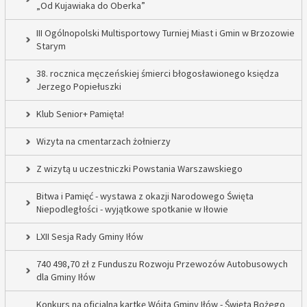
„Od Kujawiaka do Oberka”
III Ogólnopolski Multisportowy Turniej Miast i Gmin w Brzozowie
Starym
38. rocznica męczeńskiej śmierci błogosławionego księdza
Jerzego Popiełuszki
Klub Senior+ Pamięta!
Wizyta na cmentarzach żołnierzy
Z wizytą u uczestniczki Powstania Warszawskiego
Bitwa i Pamięć - wystawa z okazji Narodowego Święta
Niepodległości - wyjątkowe spotkanie w Iłowie
LXII Sesja Rady Gminy Iłów
740 498,70 zł z Funduszu Rozwoju Przewozów Autobusowych
dla Gminy Iłów
Konkurs na oficjalną kartkę Wójta Gminy Iłów - Święta Bożego