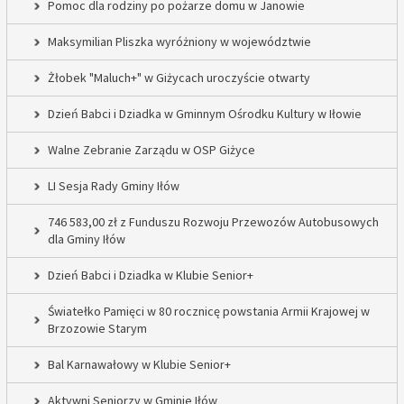
Pomoc dla rodziny po pożarze domu w Janowie
Maksymilian Pliszka wyróżniony w województwie
Żłobek "Maluch+" w Giżycach uroczyście otwarty
Dzień Babci i Dziadka w Gminnym Ośrodku Kultury w Iłowie
Walne Zebranie Zarządu w OSP Giżyce
LI Sesja Rady Gminy Iłów
746 583,00 zł z Funduszu Rozwoju Przewozów Autobusowych
dla Gminy Iłów
Dzień Babci i Dziadka w Klubie Senior+
Światełko Pamięci w 80 rocznicę powstania Armii Krajowej w
Brzozowie Starym
Bal Karnawałowy w Klubie Senior+
Aktywni Seniorzy w Gminie Iłów