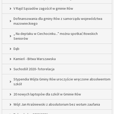
V Rajd Sąsiadów zagościł w gminie Iłów
Dofinansowania dla gminy Iłów z samorządu województwa
mazowieckiego
„ Na deptaku w Ciechocinku...” można spotkać Iłowskich
Seniorów
Dąb
Kamień - Bitwa Warszawska
Suchodół 2020- fotorelacja
Stypendia Wójta Gminy Iłów uroczyście wręczone absolwentom
szkół
20 nowych laptopów dla szkół w Gminie Iłów
Wójt Jan Kraśniewski z absolutorium bez wotum zaufania