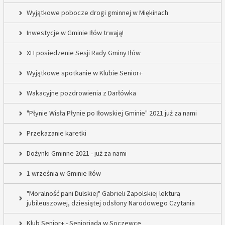
Wyjątkowe pobocze drogi gminnej w Miękinach
Inwestycje w Gminie Iłów trwają!
XLI posiedzenie Sesji Rady Gminy Iłów
Wyjątkowe spotkanie w Klubie Senior+
Wakacyjne pozdrowienia z Darłówka
"Płynie Wisła Płynie po Iłowskiej Gminie" 2021 już za nami
Przekazanie karetki
Dożynki Gminne 2021 - już za nami
1 września w Gminie Iłów
"Moralność pani Dulskiej" Gabrieli Zapolskiej lekturą
jubileuszowej, dziesiątej odsłony Narodowego Czytania
Klub Senior+ - Senioriada w Soczewce