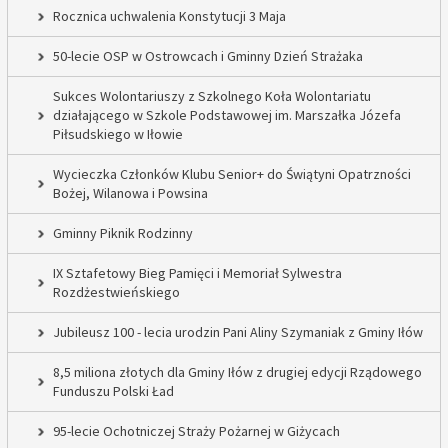
Rocznica uchwalenia Konstytucji 3 Maja
50-lecie OSP w Ostrowcach i Gminny Dzień Strażaka
Sukces Wolontariuszy z Szkolnego Koła Wolontariatu
działającego w Szkole Podstawowej im. Marszałka Józefa
Piłsudskiego w Iłowie
Wycieczka Członków Klubu Senior+ do Świątyni Opatrzności
Bożej, Wilanowa i Powsina
Gminny Piknik Rodzinny
IX Sztafetowy Bieg Pamięci i Memoriał Sylwestra
Rozdżestwieńskiego
Jubileusz 100 - lecia urodzin Pani Aliny Szymaniak z Gminy Iłów
8,5 miliona złotych dla Gminy Iłów z drugiej edycji Rządowego
Funduszu Polski Ład
95-lecie Ochotniczej Straży Pożarnej w Giżycach