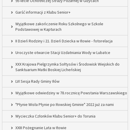
95-lecie Ochotniczej Straży Pożarnej w Giżycach
Garść informacji z Klubu Senior+
Wyjątkowe zakończenie Roku Szkolnego w Szkole
Podstawowej w Kapturach
II Dzień Rodziny i 21. Dzień Dziecka w Iłowie - fotorelacja
Uroczyste otwarcie Stacji Uzdatniania Wody w Lubatce
XXX Krajowa Pielgrzymka Sołtysów i Środowisk Wiejskich do
Sanktuarium Matki Boskiej Licheńskiej
LVI Sesja Rady Gminy Iłów
Wyjątkowe odwiedziny w 78.rocznicę Powstania Warszawskiego
"Płynie Wisła Płynie po Iłowskiej Gminie" 2022 już za nami
Wycieczka Członków Klubu Senior+ do Torunia
XXIII Pożegnanie Lata w Iłowie