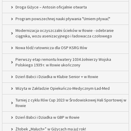
Droga Giżyce – Antosin oficjalnie otwarta
Program powszechnej nauki pływania "Umiem pływać"
Modernizacja oczyszczalni ścieków w Iłowie - odebranie
ciągnika, wozu asenizacyjnego i ładowacza czołowego
Nowa łódź ratownicza dla OSP KSRG Iłów
Pierwszy etap remontu kwatery 1034 żołnierzy Wojska
Polskiego 1939 r. w Iłowie ukończony
Dzień Babci i Dziadka w Klubie Senior + w Iłowie
Wizyta w Zakładzie Opiekuńczo-Medycznym Ład-Med
Turniej z cyklu Iłów Cup 2023 w Środowiskowej Hali Sportowej w
Iłowie
Dzień Babci i Dziadka w GBP w Iłowie
Żłobek „Maluch+” w Giżycach ma już rok!