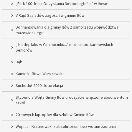
„Park 100- lecia Odzyskania Niepodległości” w Iłowie
V Rajd Sąsiadów zagościł w gminie Iłów
Dofinansowania dla gminy Iłów z samorządu województwa
mazowieckiego
„ Na deptaku w Ciechocinku...” można spotkać Iłowskich
Seniorów
Dąb
Kamień - Bitwa Warszawska
Suchodół 2020- fotorelacja
Stypendia Wójta Gminy Iłów uroczyście wręczone absolwentom
szkół
20 nowych laptopów dla szkół w Gminie Iłów
Wójt Jan Kraśniewski z absolutorium bez wotum zaufania