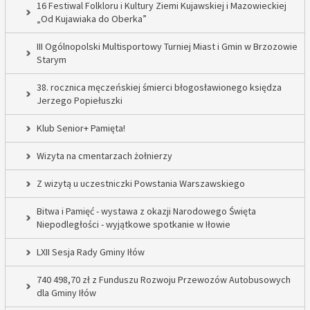
16 Festiwal Folkloru i Kultury Ziemi Kujawskiej i Mazowieckiej
„Od Kujawiaka do Oberka”
III Ogólnopolski Multisportowy Turniej Miast i Gmin w Brzozowie
Starym
38. rocznica męczeńskiej śmierci błogosławionego księdza
Jerzego Popiełuszki
Klub Senior+ Pamięta!
Wizyta na cmentarzach żołnierzy
Z wizytą u uczestniczki Powstania Warszawskiego
Bitwa i Pamięć - wystawa z okazji Narodowego Święta
Niepodległości - wyjątkowe spotkanie w Iłowie
LXII Sesja Rady Gminy Iłów
740 498,70 zł z Funduszu Rozwoju Przewozów Autobusowych
dla Gminy Iłów