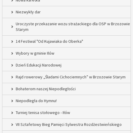
Nowa karetka
Niezwykły dar
Uroczyste przekazanie wozu strażackiego dla OSP w Brzozowie
Starym
14 Festiwal "Od Kujawiaka do Oberka"
Wybory w gminie Iłów
Dzień Edukacji Narodowej
Rajd rowerowy „Śladami Cichociemnych” w Brzozowie Starym
Bohaterom naszej Niepodległości
Niepodległa do Hymnu!
Turniej tenisa stołowego - Iłów
VII Sztafetowy Bieg Pamięci Sylwestra Rozdżestwieńskiego