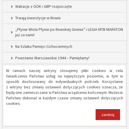
Wakacje z GOK i GBP rozpoczęte
Trwają inwestycje w Iłowie
„Płynie Wisła Płynie po Iłowskiej Gminie” i LEGIA MTB MARATON
już za nami!
Na Szlaku Pamięci Cichociemnych
Powstanie Warszawskie 1944 – Pamiętamy!
52 nowe lampy uliczne w Gminie Iłów
W ramach naszej witryny stosujemy pliki cookies w celu
świadczenia Państwu usług na najwyższym poziomie, w tym w
Inwestycja drogowa w Sadowie – prace rozpoczęte
sposób dostosowany do indywidualnych potrzeb. Korzystanie
z witryny bez zmiany ustawień dotyczących cookies oznacza, że
będą one zamieszczane w Państwa urządzeniu końcowym. Możecie
Trwają inwestycje w Gminie Iłów
Państwo dokonać w każdym czasie zmiany ustawień dotyczących
cookies.
„Modernizacja Oczyszczalni Ścieków w Iłowie – etap II”
zamknij
Strażacy z OSP Iłów walczą o pieniądze od Harnasia. Zachęcamy
do głosowania!