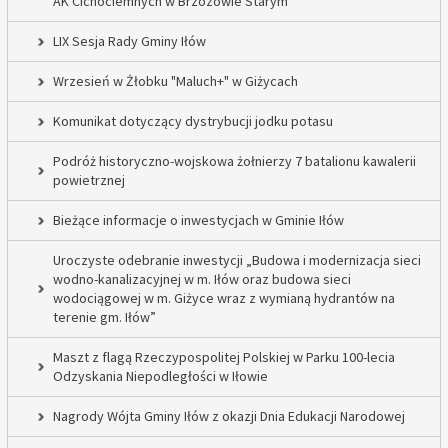
AK Cichociemnych w Brzozowie Starym
LIX Sesja Rady Gminy Iłów
Wrzesień w Żłobku "Maluch+" w Giżycach
Komunikat dotyczący dystrybucji jodku potasu
Podróż historyczno-wojskowa żołnierzy 7 batalionu kawalerii
powietrznej
Bieżące informacje o inwestycjach w Gminie Iłów
Uroczyste odebranie inwestycji „Budowa i modernizacja sieci
wodno-kanalizacyjnej w m. Iłów oraz budowa sieci
wodociągowej w m. Giżyce wraz z wymianą hydrantów na
terenie gm. Iłów”
Maszt z flagą Rzeczypospolitej Polskiej w Parku 100-lecia
Odzyskania Niepodległości w Iłowie
Nagrody Wójta Gminy Iłów z okazji Dnia Edukacji Narodowej