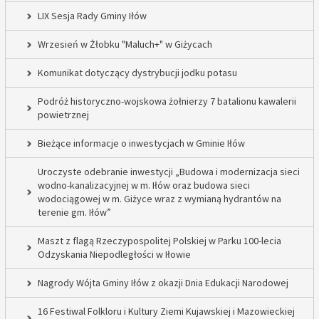
LIX Sesja Rady Gminy Iłów
Wrzesień w Żłobku "Maluch+" w Giżycach
Komunikat dotyczący dystrybucji jodku potasu
Podróż historyczno-wojskowa żołnierzy 7 batalionu kawalerii
powietrznej
Bieżące informacje o inwestycjach w Gminie Iłów
Uroczyste odebranie inwestycji „Budowa i modernizacja sieci
wodno-kanalizacyjnej w m. Iłów oraz budowa sieci
wodociągowej w m. Giżyce wraz z wymianą hydrantów na
terenie gm. Iłów”
Maszt z flagą Rzeczypospolitej Polskiej w Parku 100-lecia
Odzyskania Niepodległości w Iłowie
Nagrody Wójta Gminy Iłów z okazji Dnia Edukacji Narodowej
16 Festiwal Folkloru i Kultury Ziemi Kujawskiej i Mazowieckiej