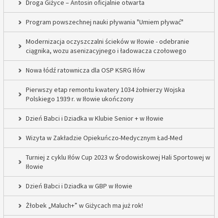
Droga Giżyce – Antosin oficjalnie otwarta
Program powszechnej nauki pływania "Umiem pływać"
Modernizacja oczyszczalni ścieków w Iłowie - odebranie
ciągnika, wozu asenizacyjnego i ładowacza czołowego
Nowa łódź ratownicza dla OSP KSRG Iłów
Pierwszy etap remontu kwatery 1034 żołnierzy Wojska
Polskiego 1939 r. w Iłowie ukończony
Dzień Babci i Dziadka w Klubie Senior + w Iłowie
Wizyta w Zakładzie Opiekuńczo-Medycznym Ład-Med
Turniej z cyklu Iłów Cup 2023 w Środowiskowej Hali Sportowej w
Iłowie
Dzień Babci i Dziadka w GBP w Iłowie
Żłobek „Maluch+” w Giżycach ma już rok!