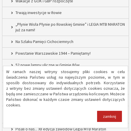
Wakacje z GOK i GBP rozpoczęte
Trwają inwestycje w Iłowie
„Płynie Wisła Płynie po Iłowskiej Gminie” i LEGIA MTB MARATON
już za nami!
Na Szlaku Pamięci Cichociemnych
Powstanie Warszawskie 1944 – Pamiętamy!
52 nowe lampy uliczne w Gminie Iłów
W ramach naszej witryny stosujemy pliki cookies w celu
Inwestycja drogowa w Sadowie – prace rozpoczęte
świadczenia Państwu usług na najwyższym poziomie, w tym w
sposób dostosowany do indywidualnych potrzeb. Korzystanie
z witryny bez zmiany ustawień dotyczących cookies oznacza, że
Trwają inwestycje w Gminie Iłów
będą one zamieszczane w Państwa urządzeniu końcowym. Możecie
Państwo dokonać w każdym czasie zmiany ustawień dotyczących
„Modernizacja Oczyszczalni Ścieków w Iłowie – etap II”
cookies.
Strażacy z OSP Iłów walczą o pieniądze od Harnasia. Zachęcamy
zamknij
do głosowania!
Pisali o nas... XII edycja zawodów Legia MTB Maraton