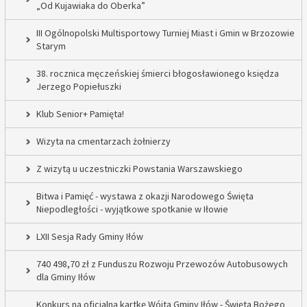
„Od Kujawiaka do Oberka”
III Ogólnopolski Multisportowy Turniej Miast i Gmin w Brzozowie
Starym
38. rocznica męczeńskiej śmierci błogosławionego księdza
Jerzego Popiełuszki
Klub Senior+ Pamięta!
Wizyta na cmentarzach żołnierzy
Z wizytą u uczestniczki Powstania Warszawskiego
Bitwa i Pamięć - wystawa z okazji Narodowego Święta
Niepodległości - wyjątkowe spotkanie w Iłowie
LXII Sesja Rady Gminy Iłów
740 498,70 zł z Funduszu Rozwoju Przewozów Autobusowych
dla Gminy Iłów
Konkurs na oficjalną kartkę Wójta Gminy Iłów - Święta Bożego