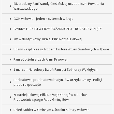
95. urodziny Pani Wandy Cieślińskiej uczestniczki Powstania
Warszawskiego
GOK w Iłowie - jeden z czterech w kraju
GMINNY TURNIEJ WIEDZY POŻARNICZEJ – ROZSTRZYGNIĘTY
XIV Walentynkowy Turniej Piłki Nożnej Halowej
Udany 2 rajd pieszy Tropem Historii Wojen Światowych w Iłowie
Pamięć o żołnierzach Armii Krajowej
1 marca – Narodowy Dzień Pamięci Żołnierzy Wyklętych
Rozbudowa, przebudowa budynków Urzędu Gminy i Policji -
prace rozpoczęte
XI Turniej Halowej Piłki Nożnej Oldbojów o Puchar
Przewodniczącego Rady Gminy Iłów
Dzień Kobiet w Gminnym Ośrodku Kultury w Iłowie