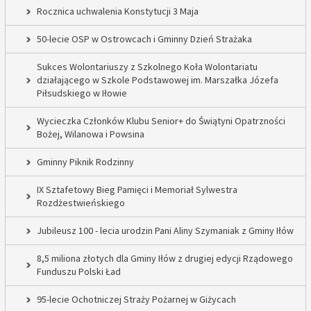
Rocznica uchwalenia Konstytucji 3 Maja
50-lecie OSP w Ostrowcach i Gminny Dzień Strażaka
Sukces Wolontariuszy z Szkolnego Koła Wolontariatu
działającego w Szkole Podstawowej im. Marszałka Józefa
Piłsudskiego w Iłowie
Wycieczka Członków Klubu Senior+ do Świątyni Opatrzności
Bożej, Wilanowa i Powsina
Gminny Piknik Rodzinny
IX Sztafetowy Bieg Pamięci i Memoriał Sylwestra
Rozdżestwieńskiego
Jubileusz 100 - lecia urodzin Pani Aliny Szymaniak z Gminy Iłów
8,5 miliona złotych dla Gminy Iłów z drugiej edycji Rządowego
Funduszu Polski Ład
95-lecie Ochotniczej Straży Pożarnej w Giżycach