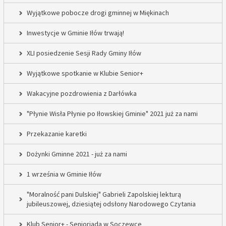
Wyjątkowe pobocze drogi gminnej w Miękinach
Inwestycje w Gminie Iłów trwają!
XLI posiedzenie Sesji Rady Gminy Iłów
Wyjątkowe spotkanie w Klubie Senior+
Wakacyjne pozdrowienia z Darłówka
"Płynie Wisła Płynie po Iłowskiej Gminie" 2021 już za nami
Przekazanie karetki
Dożynki Gminne 2021 - już za nami
1 września w Gminie Iłów
"Moralność pani Dulskiej" Gabrieli Zapolskiej lekturą
jubileuszowej, dziesiątej odsłony Narodowego Czytania
Klub Senior+ - Senioriada w Soczewce