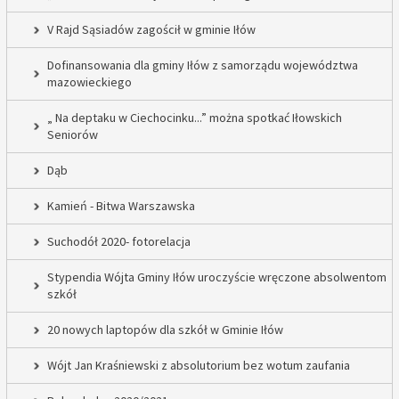
V Rajd Sąsiadów zagościł w gminie Iłów
Dofinansowania dla gminy Iłów z samorządu województwa
mazowieckiego
„ Na deptaku w Ciechocinku...” można spotkać Iłowskich
Seniorów
Dąb
Kamień - Bitwa Warszawska
Suchodół 2020- fotorelacja
Stypendia Wójta Gminy Iłów uroczyście wręczone absolwentom
szkół
20 nowych laptopów dla szkół w Gminie Iłów
Wójt Jan Kraśniewski z absolutorium bez wotum zaufania