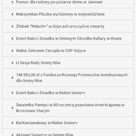
Pomoc dla rodziny po pożarze domu w Janowie
Maksymilian Pliszka wyróżniony w województwie
Żłobek "Maluch+" w Giżycach uroczyście otwarty
Dzień Babci i Dziadka w Gminnym Ośrodku Kultury w Iłowie
Walne Zebranie Zarządu w OSP Giżyce
LI Sesja Rady Gminy Iłów
746 583,00 zł z Funduszu Rozwoju Przewozów Autobusowych
dla Gminy Iłów
Dzień Babci i Dziadka w Klubie Senior+
Światełko Pamięci w 80 rocznicę powstania Armii Krajowej w
Brzozowie Starym
Bal Karnawałowy w Klubie Senior+
Aktywni Seniorzy w Gminie Iłów