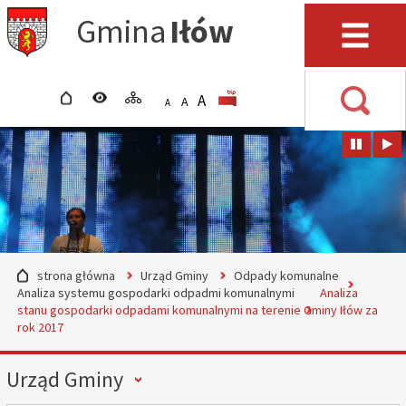
Przejdź do mapy serwisu
Przejdź do wyszukiwarki
Przejdź do głównego
Przejdź do treści
Gmina
Iłów
menu
Menu
strona główna
wersja kontrastowa
mapa serwisu
POWIĘKSZ CZCIONKĘ
rozmiar czcionki
BIP
A
STANDARDOWY ROZMIAR
A
POMNIEJSZ CZCIONKĘ
A
Wyszuki
strona główna
Urząd Gminy
Odpady komunalne
Analiza systemu gospodarki odpadmi komunalnymi
Analiza
stanu gospodarki odpadami komunalnymi na terenie Gminy Iłów za
rok 2017
Menu
Urząd Gminy