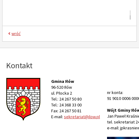
wróć
Kontakt
Gmina Iłów
96-520 Iłów
nr konta:
ul. Płocka 2
91 9010 0006 000
Tel.: 24 267 50 80
Tel.: 24 368 33 00
Wójt Gminy Iłó
Fax: 24 267 50 81
Jan Paweł Kraśni
E-mail:
sekretariat@ilow.pl
tel. sekretariat 2
e-mail: jpkrasnie