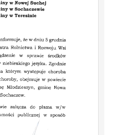
IŁÓW – MIASTO HISTORII, NATURY I NOWYCH MOŻLIWOŚCI
Dotacje z budżetu Mazowsza dla Gminy Iłów
Letnie Kolonie w Górach 2026
iczna