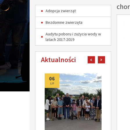
chor
Adopcja zwierząt
Bezdomne zwierzęta
Audytu poboru i zużycia wody w
latach 2017-2019
Aktualności
pokaż poprzedni art
pokaż następn
06
06
LIP
LIP