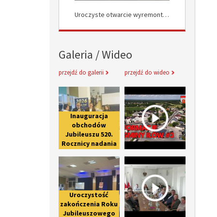
Uroczyste Otwarcie Nowej Drogi w Rokocinie
Uroczyste otwarcie wyremontowanych dróg w Załuskowie
Galeria / Wideo
przejdź do galerii
przejdź do wideo
Inauguracja obchodów Jubileuszu 
Informacje 
Inauguracja
obchodów
Jubileuszu 520.
Rocznicy nadania
praw miejskich
Uroczystość zakończenia Roku Ju
Spotkanie 
Iłowowi -
fotorelacja
Uroczystość
zakończenia Roku
Jubileuszowego