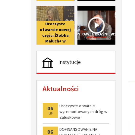
upamiętniającego
Uroczyste otwarcie nowej części 
Wywiad z 
800-lecie pierwszej
wzmianki o Iłowie
Uroczyste
otwarcie nowej
części Żłobka
Maluch+ w
Giżycach po II
etapie
modernizacji
Aktualności
Uroczyste otwarcie
06
wyremontowanych dróg w
LIP
Załuskowie
DOFINANSOWANIE NA
06
REALIZACJĘ ZADANIA Z