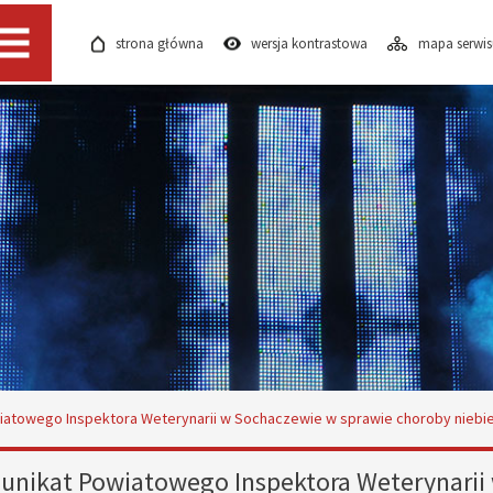
strona główna
wersja kontrastowa
mapa serwi
Menu
atowego Inspektora Weterynarii w Sochaczewie w sprawie choroby niebie
nikat Powiatowego Inspektora Weterynarii