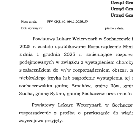
DOFINANSOWANIE NA REALIZACJĘ ZADANIA Z BUDŻETU WOJEWÓDZTWA MAZOWIECKIEGO W RAMACH PROGRAMU „MAZOWSZE DLA KLIMATU 2026”
Wójt Jan Kraśniewski z wotum zaufania i absolutorium
520. Rocznicy nadania praw miejskich Iłowowi - fotorelacja
z Gminy Iłów - lipiec
bileuszowego upamiętniającego 800-lecie pierwszej wzmianki o Iłowie
w sprawie przywrócenia praw miejskich - Specjalna Łódzka Strefa Ekonom