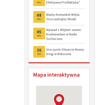
Efektywna Profilaktyka”
MAJ
08
Ważny Komunikat Wójta:
Oszczędzajmy Wodę!
MAJ
Wywiad z Wójtem Janem
05
Kraśniewskim w Radio
MAJ
Sochaczew
26
Uroczyste Otwarcie Nowej
Drogi w Rokocinie
KWI
Mapa interaktywna