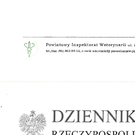
Żłobka Maluch+ w Giżycach po II etapie modernizacji
Wójtem Janem Kraśniewskim w infoPłockTV