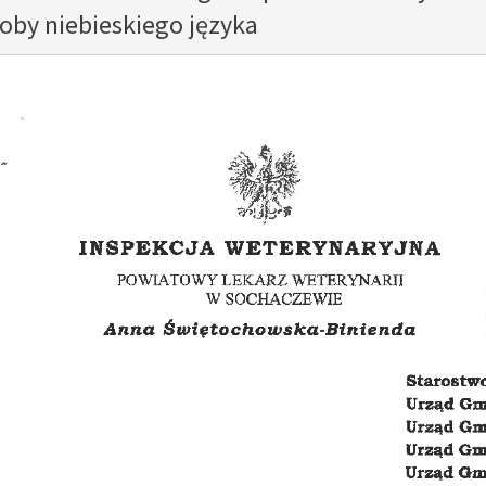
oby niebieskiego języka
ykuł
y artykuł
26
02
CZE
CZE