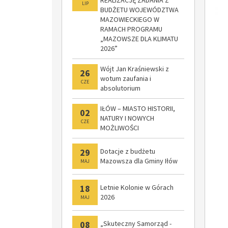
LIP
BUDŻETU WOJEWÓDZTWA
MAZOWIECKIEGO W
RAMACH PROGRAMU
„MAZOWSZE DLA KLIMATU
2026”
Wójt Jan Kraśniewski z
26
wotum zaufania i
CZE
absolutorium
IŁÓW – MIASTO HISTORII,
02
NATURY I NOWYCH
CZE
MOŻLIWOŚCI
29
Dotacje z budżetu
Mazowsza dla Gminy Iłów
MAJ
18
Letnie Kolonie w Górach
2026
MAJ
08
„Skuteczny Samorząd -