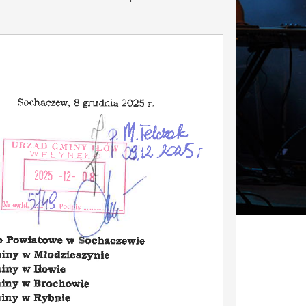
29
18
MAJ
MAJ