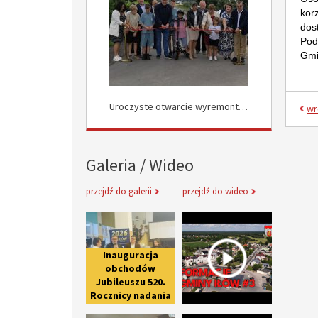
kor
dos
Pod
Gmi
Uroczyste Otwarcie Nowej Drogi w Rokocinie
Uroczyste otwarcie wyremontowanych dróg w Załuskowie
wr
Galeria / Wideo
przejdź do galerii
przejdź do wideo
Inauguracja obchodów Jubileuszu 
Informacje 
Inauguracja
obchodów
Jubileuszu 520.
Rocznicy nadania
praw miejskich