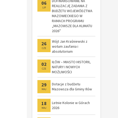
DOFINANSOWANIE NA
06
REALIZACJĘ ZADANIA Z
LIP
BUDŻETU WOJEWÓDZTWA
MAZOWIECKIEGO W
RAMACH PROGRAMU
„MAZOWSZE DLA KLIMATU
2026”
Wójt Jan Kraśniewski z
26
wotum zaufania i
CZE
absolutorium
IŁÓW – MIASTO HISTORII,
02
NATURY I NOWYCH
CZE
MOŻLIWOŚCI
29
Dotacje z budżetu
Mazowsza dla Gminy Iłów
MAJ
18
Letnie Kolonie w Górach
2026
MAJ