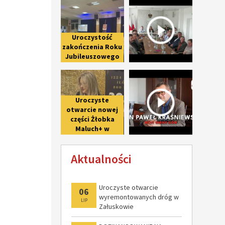
Uroczystość zakończenia Roku Ju
Spotkanie 
Iłowowi -
fotorelacja
Uroczystość
zakończenia Roku
Jubileuszowego
upamiętniającego
Uroczyste otwarcie nowej części 
Wywiad z 
800-lecie pierwszej
wzmianki o Iłowie
Uroczyste
otwarcie nowej
części Żłobka
Maluch+ w
Giżycach po II
etapie
Aktualności
modernizacji
Uroczyste otwarcie
06
wyremontowanych dróg w
LIP
Załuskowie