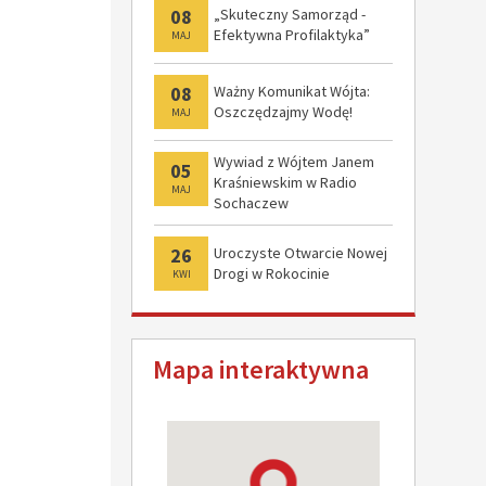
08
„Skuteczny Samorząd -
Efektywna Profilaktyka”
MAJ
08
Ważny Komunikat Wójta:
Oszczędzajmy Wodę!
MAJ
Wywiad z Wójtem Janem
05
Kraśniewskim w Radio
MAJ
Sochaczew
26
Uroczyste Otwarcie Nowej
Drogi w Rokocinie
KWI
Mapa interaktywna