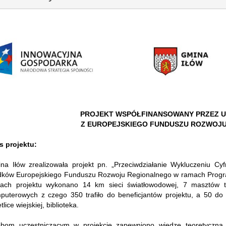
PROJEKT WSPÓŁFINANSOWANY PRZEZ U
Z EUROPEJSKIEGO FUNDUSZU ROZWOJ
s projektu:
ykuł
y artykuł
na Iłów zrealizowała projekt pn. „Przeciwdziałanie Wykluczeniu C
dków Europejskiego Funduszu Rozwoju Regionalnego w ramach Prog
ach projektu wykonano 14 km sieci światłowodowej, 7 masztów t
puterowych z czego 350 trafiło do beneficjantów projektu, a 50 do 
26
02
tlice wiejskiej, biblioteka.
CZE
CZE
bom uczestniczącym w projekcie zapewniono wiedzę teoretyczną 