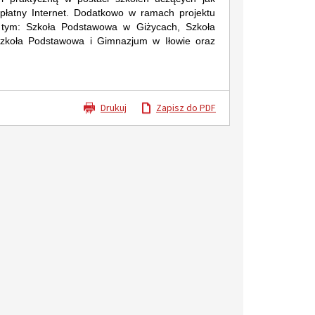
płatny Internet. Dodatkowo w ramach projektu
w tym: Szkoła Podstawowa w Giżycach, Szkoła
zkoła Podstawowa i Gimnazjum w Iłowie oraz
IŁÓW – MIASTO HISTORII, NATURY I NOWYCH MOŻLIWOŚCI
Dotacje z budżetu Mazowsza dla Gminy Iłów
Letnie Kolonie w Górach 2026
Drukuj
Zapisz do PDF