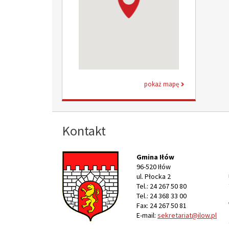
pokaż mapę
Kontakt
Gmina Iłów
96-520 Iłów
ul. Płocka 2
Tel.: 24 267 50 80
Tel.: 24 368 33 00
Fax: 24 267 50 81
E-mail:
sekretariat@ilow.pl