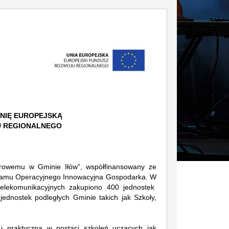
NIĘ EUROPEJSKĄ
U REGIONALNEGO
yfrowemu w Gminie Iłów”, współfinansowany ze
ramu Operacyjnego Innowacyjna Gospodarka. W
elekomunikacyjnych zakupiono 400 jednostek
jednostek podległych Gminie takich jak Szkoły,
29
18
MAJ
MAJ
i praktyczną w postaci szkoleń uczących jak