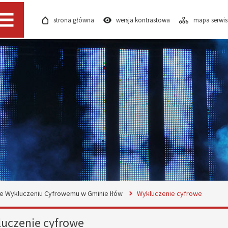
strona główna
wersja kontrastowa
mapa serwi
Menu
ie Wykluczeniu Cyfrowemu w Gminie Iłów
Wykluczenie cyfrowe
uczenie cyfrowe