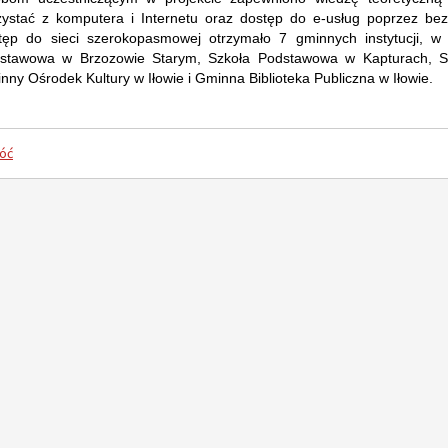
zystać z komputera i Internetu oraz dostęp do e-usług poprzez bez
tęp do sieci szerokopasmowej otrzymało 7 gminnych instytucji, 
stawowa w Brzozowie Starym, Szkoła Podstawowa w Kapturach, S
nny Ośrodek Kultury w Iłowie i Gminna Biblioteka Publiczna w Iłowie.
DOFINANSOWANIE NA REALIZACJĘ ZADANIA Z BUDŻETU WOJEWÓDZTWA MAZOWIECKIEGO W RAMACH PROGRAMU „MAZOWSZE DLA KLIMATU 2026”
Wójt Jan Kraśniewski z wotum zaufania i absolutorium
óć
520. Rocznicy nadania praw miejskich Iłowowi - fotorelacja
z Gminy Iłów - lipiec