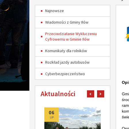
Najnowsze
Wiadomości z Gminy Iłów
Przeciwdziałanie Wykluczeniu
Cyfrowemu w Gminie Iłów
Komunikaty dla rolników
Rozkład jazdy autobusów
Cyberbezpieczeństwo
Opi
Aktualności
pokaż poprzedni art
pokaż następn
Gmi
śro
ram
kom
06
06
świe
LIP
LIP
Oso