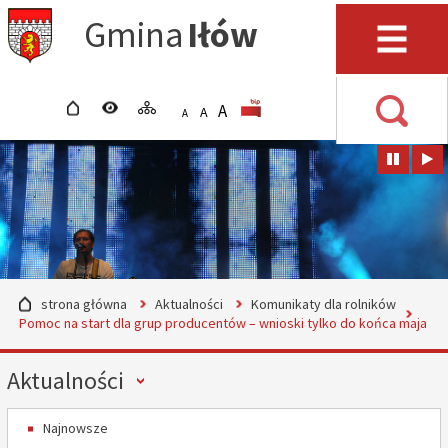
Przejdź do mapy serwisu
Przejdź do wyszukiwarki
Przejdź do głównego
Przejdź do treści
Gmina
Iłów
menu
Menu
strona główna
wersja kontrastowa
mapa serwisu
POWIĘKSZ CZCIONKĘ
rozmiar czcionki
BIP
A
STANDARDOWY ROZMIAR
A
POMNIEJSZ CZCIONKĘ
A
Wyszuki
strona główna
Aktualności
Komunikaty dla rolników
Pomoc na start dla grup producentów – wnioski tylko do końca maja
Menu
Aktualności
Najnowsze