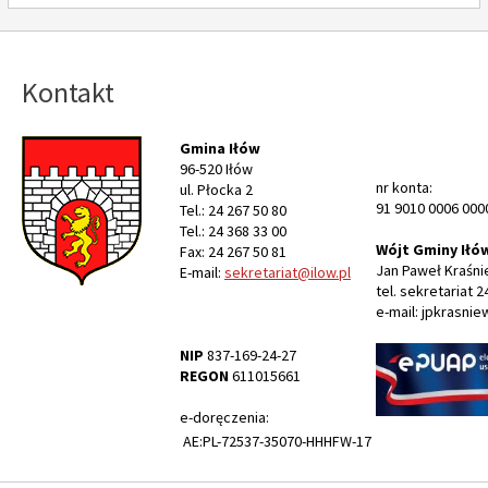
Kontakt
Gmina Iłów
96-520 Iłów
nr konta:
ul. Płocka 2
91 9010 0006 000
Tel.: 24 267 50 80
Tel.: 24 368 33 00
Wójt Gminy Iłó
Fax: 24 267 50 81
Jan Paweł Kraśni
E-mail:
sekretariat@ilow.pl
tel. sekretariat 2
e-mail: jpkrasnie
NIP
837-169-24-27
REGON
611015661
e-doręczenia:
AE:PL-72537-35070-HHHFW-17