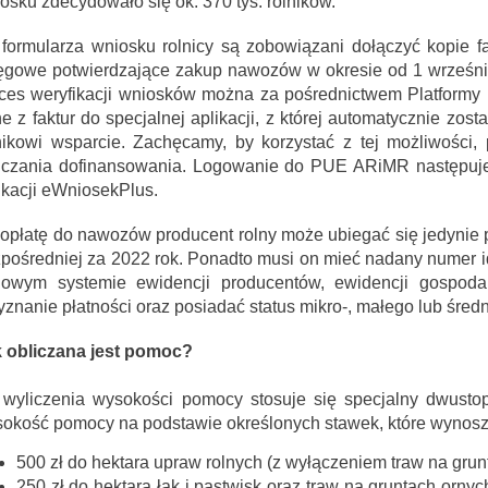
osku zdecydowało się ok. 370 tys. rolników.
formularza wniosku rolnicy są zobowiązani dołączyć kopie fa
ęgowe potwierdzające zakup nawozów w okresie od 1 września
ces weryfikacji wniosków można za pośrednictwem Platformy
e z faktur do specjalnej aplikacji, z której automatycznie zo
nikowi wsparcie. Zachęcamy, by korzystać z tej możliwości,
iczania dofinansowania. Logowanie do PUE ARiMR następuj
DOFINANSOWANIE NA REALIZACJĘ ZADANIA Z BUDŻETU WOJEWÓDZTWA MAZOWIECKIEGO W RAMACH PROGRAMU „MAZOWSZE DLA KLIMATU 2026”
Wójt Jan Kraśniewski z wotum zaufania i absolutorium
ikacji eWniosekPlus.
opłatę do nawozów producent rolny może ubiegać się jedynie p
pośredniej za 2022 rok. Ponadto musi on mieć nadany numer id
jowym systemie ewidencji producentów, ewidencji gospoda
yznanie płatności oraz posiadać status mikro-, małego lub śred
 obliczana jest pomoc?
520. Rocznicy nadania praw miejskich Iłowowi - fotorelacja
z Gminy Iłów - lipiec
wyliczenia wysokości pomocy stosuje się specjalny dwustop
okość pomocy na podstawie określonych stawek, które wynosz
500 zł do hektara upraw rolnych (z wyłączeniem traw na grunt
250 zł do hektara łąk i pastwisk oraz traw na gruntach orn