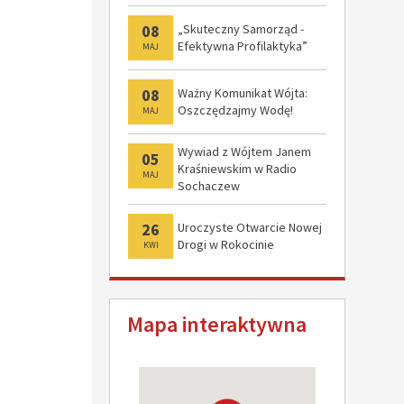
08
„Skuteczny Samorząd -
Efektywna Profilaktyka”
MAJ
08
Ważny Komunikat Wójta:
Oszczędzajmy Wodę!
MAJ
Wywiad z Wójtem Janem
05
Kraśniewskim w Radio
MAJ
Sochaczew
26
Uroczyste Otwarcie Nowej
Drogi w Rokocinie
KWI
Mapa interaktywna