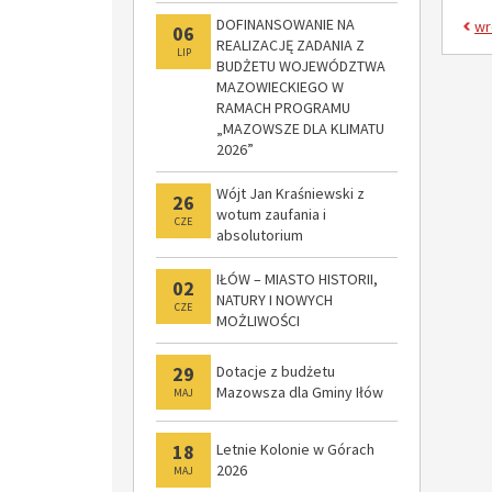
DOFINANSOWANIE NA
wr
06
REALIZACJĘ ZADANIA Z
LIP
BUDŻETU WOJEWÓDZTWA
MAZOWIECKIEGO W
RAMACH PROGRAMU
„MAZOWSZE DLA KLIMATU
2026”
Wójt Jan Kraśniewski z
26
wotum zaufania i
CZE
absolutorium
IŁÓW – MIASTO HISTORII,
02
NATURY I NOWYCH
CZE
MOŻLIWOŚCI
29
Dotacje z budżetu
Mazowsza dla Gminy Iłów
MAJ
18
Letnie Kolonie w Górach
2026
MAJ