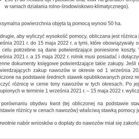
w ramach działania rolno-środowiskowo-klimatycznego).
bileuszowego upamiętniającego 800-lecie pierwszej wzmianki o Iłowie
w sprawie przywrócenia praw miejskich - Specjalna Łódzka Strefa Ekonom
symalna powierzchnia objęta tą pomocą wynosi 50 ha.
drugie, aby wyliczyć wysokość pomocy, obliczana jest różni
eśnia 2021 r. do 15 maja 2022 r. a tymi, które obowiązywały 
 celu potrzebne są dane potwierdzające poniesione koszt
Żłobka Maluch+ w Giżycach po II etapie modernizacji
Wójtem Janem Kraśniewskim w infoPłockTV
eśnia 2021 r. a 15 maja 2022 r. rolnik musi posiadać i dołączyć
enne dokumenty księgowe potwierdzające takie zakupy. Jeśl
wierdzających zakup nawozów w okresie od 1 września 202
iczone na podstawie średnich stawek opublikowanych przez re
iczyć różnicę w cenie tony nawozów w tych okresach. Po je
upionych w terminie 1 września 2021 r. – 15 maja 2022 r. wyli
porównaniu obydwu kwot (tej obliczonej na podstawie staw
stawie różnicy w cenach nawozów) właściwą stawką pomocy jes
rwotnie nabór wniosków o dopłaty do nawozów miał się zakońc