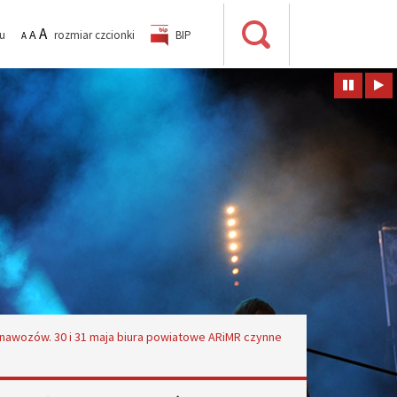
A
A
su
rozmiar czcionki
BIP
A
Wyszukiwarka
POMNIEJSZ
STANDARDOWY
POWIĘKSZ
CZCIONKĘ
ROZMIAR
CZCIONKĘ
 nawozów. 30 i 31 maja biura powiatowe ARiMR czynne