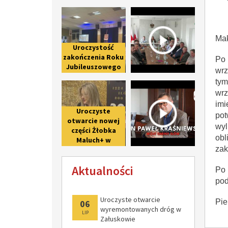
praw miejskich
Uroczystość zakończenia Roku Ju
Spotkanie 
Iłowowi -
fotorelacja
Mak
Uroczystość
zakończenia Roku
Po 
Jubileuszowego
wrz
upamiętniającego
tym
Uroczyste otwarcie nowej części 
Wywiad z 
800-lecie pierwszej
wrz
wzmianki o Iłowie
imi
Uroczyste
pot
otwarcie nowej
wyl
części Żłobka
obl
Maluch+ w
zak
Giżycach po II
etapie
Aktualności
modernizacji
Po 
pod
Uroczyste otwarcie
Pie
06
wyremontowanych dróg w
LIP
Załuskowie