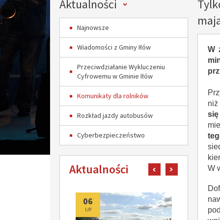
Menu
Aktualności
Tylk
maja
Najnowsze
Wiadomości z Gminy Iłów
W 
min
Przeciwdziałanie Wykluczeniu
prz
Cyfrowemu w Gminie Iłów
Prz
Komunikaty dla rolników
niż
się
Rozkład jazdy autobusów
mie
Cyberbezpieczeństwo
te
sie
kie
Aktualności
pokaż poprzedni art
pokaż następn
W w
Do
naw
06
06
pod
LIP
LIP