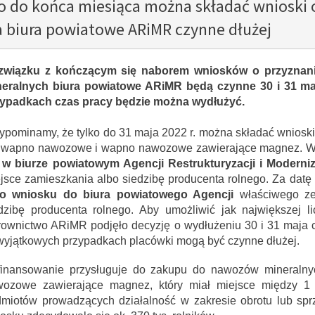
o do końca miesiąca można składać wnioski 
 biura powiatowe ARiMR czynne dłużej
związku z kończącym się naborem wniosków o przyznan
eralnych biura powiatowe ARiMR będą czynne 30 i 31 maj
ypadkach czas pracy będzie można wydłużyć.
ypominamy, że tylko do 31 maja 2022 r. można składać wniosk
 wapno nawozowe i wapno nawozowe zawierające magnez. Wni
 w biurze powiatowym Agencji Restrukturyzacji i Moderniz
jsce zamieszkania albo siedzibę producenta rolnego. Za datę
go wniosku do biura powiatowego Agencji
właściwego ze
dzibę producenta rolnego. Aby umożliwić jak największej li
rownictwo ARiMR podjęło decyzję o wydłużeniu 30 i 31 maja 
ykuł
y artykuł
yjątkowych przypadkach placówki mogą być czynne dłużej.
finansowanie przysługuje do zakupu do nawozów mineraln
ozowe zawierające magnez, który miał miejsce między 1 
26
02
miotów prowadzących działalność w zakresie obrotu lub sp
CZE
CZE