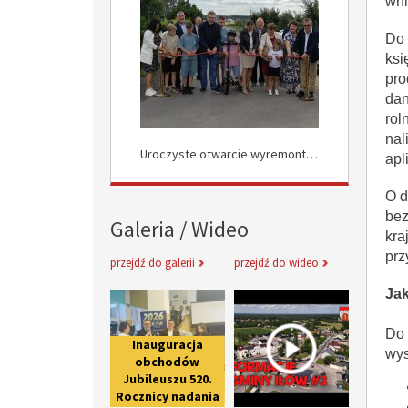
wni
Do 
ksi
pro
dan
rol
nal
Uroczyste Otwarcie Nowej Drogi w Rokocinie
Uroczyste otwarcie wyremontowanych dróg w Załuskowie
apl
O d
bez
Galeria / Wideo
kra
prz
przejdź do galerii
przejdź do wideo
Jak
Inauguracja obchodów Jubileuszu 
Informacje 
Do 
Inauguracja
wys
obchodów
Jubileuszu 520.
Rocznicy nadania