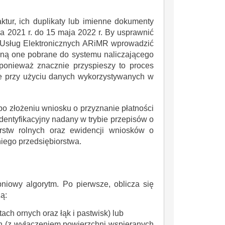
ktur, ich duplikaty lub imienne dokumenty
 2021 r. do 15 maja 2022 r. By usprawnić
 Usług Elektronicznych ARiMR wprowadzić
staną one pobrane do systemu naliczającego
 ponieważ znacznie przyspieszy to proces
e przy użyciu danych wykorzystywanych w
IŁÓW – MIASTO HISTORII, NATURY I NOWYCH MOŻLIWOŚCI
Dotacje z budżetu Mazowsza dla Gminy Iłów
Letnie Kolonie w Górach 2026
o złożeniu wniosku o przyznanie płatności
entyfikacyjny nadany w trybie przepisów o
rstw rolnych oraz ewidencji wniosków o
niego przedsiębiorstwa.
niowy algorytm. Po pierwsze, oblicza się
ą:
ach ornych oraz łąk i pastwisk) lub
ych (z wyłączeniem powierzchni wspieranych