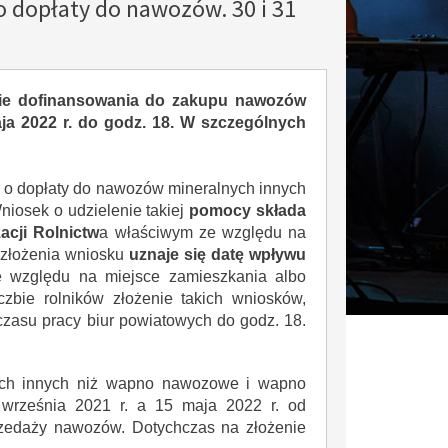
o dopłaty do nawozów. 30 i 31
ie dofinansowania do zakupu nawozów
a 2022 r. do godz. 18. W szczególnych
i o dopłaty do nawozów mineralnych innych
osek o udzielenie takiej
pomocy składa
acji Rolnictw
a właściwym ze względu na
 złożenia wniosku
uznaje się datę wpływu
 względu na miejsce zamieszkania albo
czbie rolników złożenie takich wniosków,
czasu pracy biur powiatowych do godz. 18.
ych innych niż wapno nawozowe i wapno
września 2021 r. a 15 maja 2022 r. od
29
18
rzedaży nawozów. Dotychczas na złożenie
MAJ
MAJ