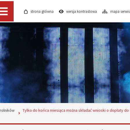
strona główna
wersja kontrastowa
mapa serwi
Menu
 rolników
Tylko do końca miesiąca można składać wnioski o dopłaty do