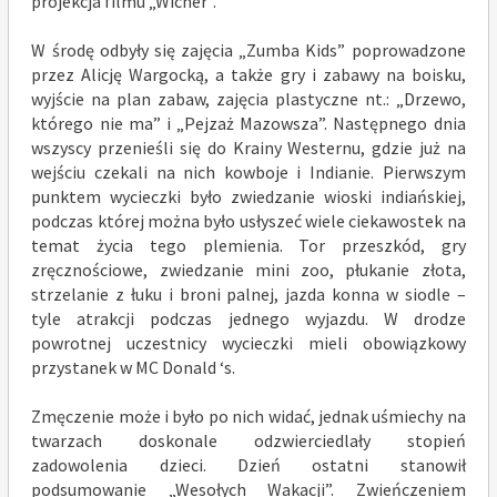
projekcja filmu „Wicher”.
W środę odbyły się zajęcia „Zumba Kids” poprowadzone
przez Alicję Wargocką, a także gry i zabawy na boisku,
wyjście na plan zabaw, zajęcia plastyczne nt.: „Drzewo,
którego nie ma” i „Pejzaż Mazowsza”. Następnego dnia
wszyscy przenieśli się do Krainy Westernu, gdzie już na
wejściu czekali na nich kowboje i Indianie. Pierwszym
punktem wycieczki było zwiedzanie wioski indiańskiej,
podczas której można było usłyszeć wiele ciekawostek na
temat życia tego plemienia. Tor przeszkód, gry
zręcznościowe, zwiedzanie mini zoo, płukanie złota,
strzelanie z łuku i broni palnej, jazda konna w siodle –
tyle atrakcji podczas jednego wyjazdu. W drodze
powrotnej uczestnicy wycieczki mieli obowiązkowy
przystanek w MC Donald ‘s.
Zmęczenie może i było po nich widać, jednak uśmiechy na
twarzach doskonale odzwierciedlały stopień
zadowolenia dzieci. Dzień ostatni stanowił
podsumowanie „Wesołych Wakacji”. Zwieńczeniem