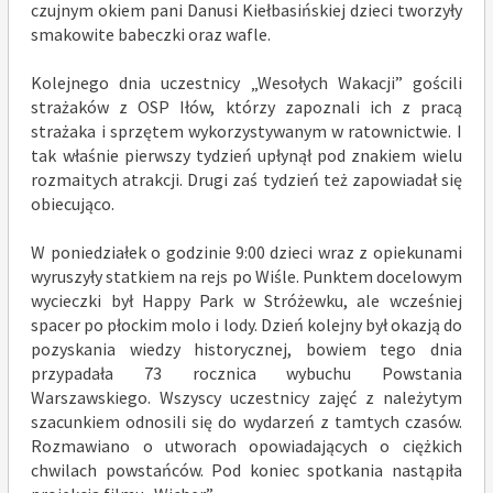
czujnym okiem pani Danusi Kiełbasińskiej dzieci tworzyły
smakowite babeczki oraz wafle.
Kolejnego dnia uczestnicy „Wesołych Wakacji” gościli
strażaków z OSP Iłów, którzy zapoznali ich z pracą
strażaka i sprzętem wykorzystywanym w ratownictwie. I
tak właśnie pierwszy tydzień upłynął pod znakiem wielu
rozmaitych atrakcji. Drugi zaś tydzień też zapowiadał się
obiecująco.
W poniedziałek o godzinie 9:00 dzieci wraz z opiekunami
wyruszyły statkiem na rejs po Wiśle. Punktem docelowym
wycieczki był Happy Park w Stróżewku, ale wcześniej
spacer po płockim molo i lody. Dzień kolejny był okazją do
pozyskania wiedzy historycznej, bowiem tego dnia
przypadała 73 rocznica wybuchu Powstania
Warszawskiego. Wszyscy uczestnicy zajęć z należytym
szacunkiem odnosili się do wydarzeń z tamtych czasów.
Rozmawiano o utworach opowiadających o ciężkich
chwilach powstańców. Pod koniec spotkania nastąpiła