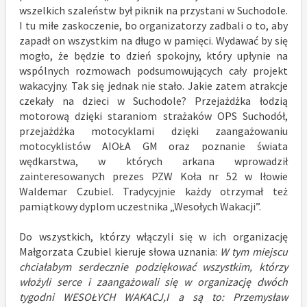
wszelkich szaleństw był piknik na przystani w Suchodole.
I tu miłe zaskoczenie, bo organizatorzy zadbali o to, aby
zapadł on wszystkim na długo w pamięci. Wydawać by się
mogło, że będzie to dzień spokojny, który upłynie na
wspólnych rozmowach podsumowujących cały projekt
wakacyjny. Tak się jednak nie stało. Jakie zatem atrakcje
czekały na dzieci w Suchodole? Przejażdżka łodzią
motorową dzięki staraniom strażaków OPS Suchodół,
przejażdżka motocyklami dzięki zaangażowaniu
motocyklistów AIOŁA GM oraz poznanie świata
wędkarstwa, w których arkana wprowadził
zainteresowanych prezes PZW Koła nr 52 w Iłowie
Waldemar Czubiel. Tradycyjnie każdy otrzymał też
pamiątkowy dyplom uczestnika „Wesołych Wakacji”.
Do wszystkich, którzy włączyli się w ich organizację
Małgorzata Czubiel kieruje słowa uznania:
W tym miejscu
chciałabym serdecznie podziękować wszystkim, którzy
włożyli serce i zaangażowali się w organizację dwóch
tygodni WESOŁYCH WAKACJ,I a są to: Przemysław