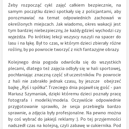
Żeby rozpocząć cykl zajęć całkiem bezpiecznie, na
samym początku dzieci spotkały się z policjantami, aby
porozmawiać na temat odpowiednich zachowań w
określonych miejscach. Jak wiadomo, okres wakacji jest
tym bardziej niebezpieczny, że każdy gdzieś wychodzi czy
wyjeżdża. Po krótkiej lekcji wszyscy ruszyli na spacer do
lasu i na łąkę. Był to czas, w którym dzieci zbierały różne
rośliny, by po powrocie tworzyć z nich fantazyjne obrazy.
Kolejnego dnia pogoda odwróciła się do wszystkich
plecami, dlatego też zajęcia odbyły się w hali sportowej,
pochłaniając znaczną część sił uczestników. Po powrocie
z hali nie zabrakło jednak czasu, by jeszcze obejrzeć
bajkę „Ryś i spółka”. Trzeciego dnia pojawił się gość - pan
Mariusz Szymaniak, dzięki któremu dzieci poznały pracę
fotografa i modelki/modela. Oczywiście odpowiednie
przygotowanie sprawiło, że sesja przebiegła bardzo
sprawnie, a zdjęcia były profesjonalne. Na pewno można
by coś wybrać do jakiejś reklamy :). Po tej przyjemności
nadszedł czas na kolejną, czyli zabawę w cukiernika. Pod