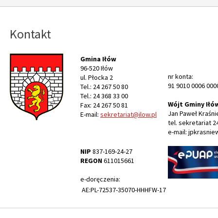
Kontakt
Gmina Iłów
96-520 Iłów
nr konta:
ul. Płocka 2
91 9010 0006 000
Tel.: 24 267 50 80
Tel.: 24 368 33 00
Wójt Gminy Iłó
Fax: 24 267 50 81
Jan Paweł Kraśni
E-mail:
sekretariat@ilow.pl
tel. sekretariat 2
e-mail: jpkrasnie
NIP
837-169-24-27
REGON
611015661
e-doręczenia:
AE:PL-72537-35070-HHHFW-17