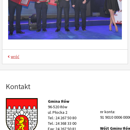
wróć
Kontakt
Gmina Iłów
96-520 Iłów
nr konta:
ul. Płocka 2
91 9010 0006 000
Tel.: 24 267 50 80
Tel.: 24 368 33 00
Wójt Gminy Iłó
Fax: 24 267 50 81