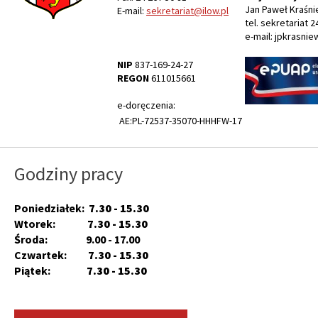
Jan Paweł Kraśni
E-mail:
sekretariat@ilow.pl
tel. sekretariat 2
e-mail: jpkrasnie
NIP
837-169-24-27
REGON
611015661
e-doręczenia:
AE:PL-72537-35070-HHHFW-17
Godziny pracy
Poniedziałek:
7.30 - 15.30
Wtorek:
7.30 - 15.30
Środa: 9.00 - 17.00
Czwartek:
7.30 - 15.30
Piątek:
7.30 - 15.30