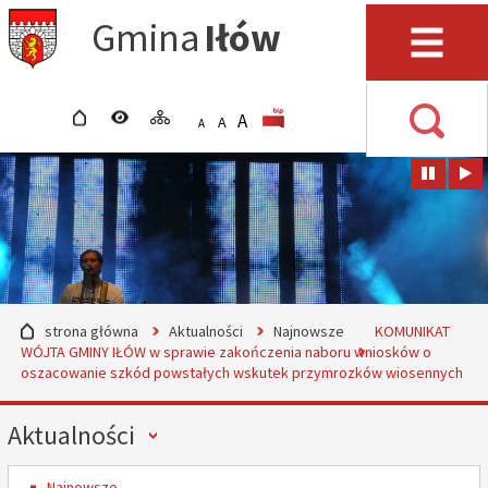
Przejdź do mapy serwisu
Przejdź do wyszukiwarki
Przejdź do głównego
Przejdź do treści
Gmina
Iłów
menu
Menu
strona główna
wersja kontrastowa
mapa serwisu
POWIĘKSZ CZCIONKĘ
rozmiar czcionki
BIP
A
STANDARDOWY ROZMIAR
A
POMNIEJSZ CZCIONKĘ
A
Wyszuki
strona główna
Aktualności
Najnowsze
KOMUNIKAT
WÓJTA GMINY IŁÓW w sprawie zakończenia naboru wniosków o
oszacowanie szkód powstałych wskutek przymrozków wiosennych
Menu
Aktualności
Najnowsze