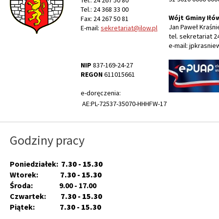
Tel.: 24 267 50 80
Tel.: 24 368 33 00
Wójt Gminy Iłó
Fax: 24 267 50 81
Jan Paweł Kraśni
E-mail:
sekretariat@ilow.pl
tel. sekretariat 2
e-mail: jpkrasnie
NIP
837-169-24-27
REGON
611015661
e-doręczenia:
AE:PL-72537-35070-HHHFW-17
Godziny pracy
Poniedziałek:
7.30 - 15.30
Wtorek:
7.30 - 15.30
Środa: 9.00 - 17.00
Czwartek:
7.30 - 15.30
Piątek:
7.30 - 15.30