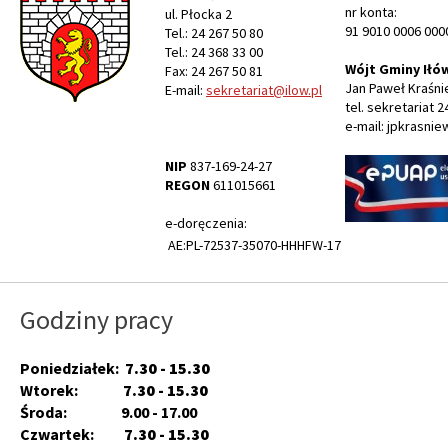
nr konta:
ul. Płocka 2
91 9010 0006 000
Tel.: 24 267 50 80
Tel.: 24 368 33 00
Wójt Gminy Iłó
Fax: 24 267 50 81
Jan Paweł Kraśni
E-mail:
sekretariat@ilow.pl
tel. sekretariat 2
e-mail: jpkrasnie
NIP
837-169-24-27
REGON
611015661
e-doręczenia:
AE:PL-72537-35070-HHHFW-17
Godziny pracy
Poniedziałek:
7.30 - 15.30
Wtorek:
7.30 - 15.30
Środa: 9.00 - 17.00
Czwartek:
7.30 - 15.30