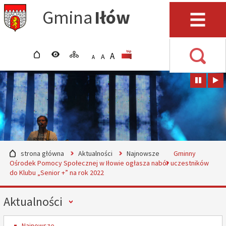
Przejdź do mapy serwisu
Przejdź do wyszukiwarki
Przejdź do głównego
Przejdź do treści
Gmina
Iłów
menu
Menu
strona główna
wersja kontrastowa
mapa serwisu
POWIĘKSZ CZCIONKĘ
rozmiar czcionki
BIP
A
STANDARDOWY ROZMIAR
A
POMNIEJSZ CZCIONKĘ
A
Wyszuki
strona główna
Aktualności
Najnowsze
Gminny
Ośrodek Pomocy Społecznej w Iłowie ogłasza nabór uczestników
do Klubu „Senior +” na rok 2022
Menu
Aktualności
Najnowsze