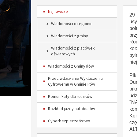
Najnowsze
29 
usy
Wiadomości o regionie
pol
prz
Wiadomości z gminy
Ro
Wiadomości z placówek
kor
oświatowych
był
nie
Wiadomości z Gminy Iłów
Pik
Przeciwdziałanie Wykluczeniu
Dur
Cyfrowemu w Gminie Iłów
pik
udz
Komunikaty dla rolników
"NA
Rozkład jazdy autobusów
kon
Kor
Cyberbezpieczeństwo
czę
AL