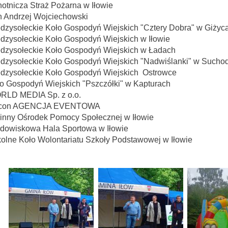
otnicza Straż Pożarna w Iłowie
 Andrzej Wojciechowski
dzysołeckie Koło Gospodyń Wiejskich "Cztery Dobra" w Giżyc
dzysołeckie Koło Gospodyń Wiejskich w Iłowie
dzysołeckie Koło Gospodyń Wiejskich w Ładach
dzysołeckie Koło Gospodyń Wiejskich "Nadwiślanki" w Sucho
bileuszowego upamiętniającego 800-lecie pierwszej wzmianki o Iłowie
w sprawie przywrócenia praw miejskich - Specjalna Łódzka Strefa Ekonom
dzysołeckie Koło Gospodyń Wiejskich Ostrowce
o Gospodyń Wiejskich "Pszczółki" w Kapturach
RLD MEDIA Sp. z o.o.
con AGENCJA EVENTOWA
nny Ośrodek Pomocy Społecznej w Iłowie
dowiskowa Hala Sportowa w Iłowie
olne Koło Wolontariatu Szkoły Podstawowej w Iłowie
Żłobka Maluch+ w Giżycach po II etapie modernizacji
Wójtem Janem Kraśniewskim w infoPłockTV
pokaż poprzednie zdjęcia