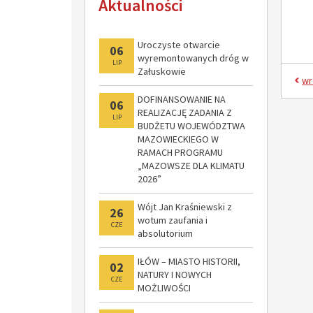
Aktualności
modernizacji
Uroczyste otwarcie
06
wyremontowanych dróg w
LIP
Załuskowie
wr
DOFINANSOWANIE NA
06
REALIZACJĘ ZADANIA Z
LIP
BUDŻETU WOJEWÓDZTWA
MAZOWIECKIEGO W
RAMACH PROGRAMU
„MAZOWSZE DLA KLIMATU
2026”
Wójt Jan Kraśniewski z
26
wotum zaufania i
CZE
absolutorium
IŁÓW – MIASTO HISTORII,
02
NATURY I NOWYCH
CZE
MOŻLIWOŚCI