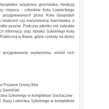
a bezpłatna wojskowa grochówka. Atrakcją
rzy miejsca - członków Koła Łowieckiego
i przygotowanych przez Koła Gospodyń
29
18
eb ze smalcem czy marynowana marchewka, a
MAJ
MAJ
ystko pyszne. Podczas pikniku nie zabrakło
 informacji oraz stoiska Szkolnego Koła
ubliczną w Iłowie, gdzie czekały na dzieci
przygotowanie wydarzenia, wśród nich
IŁÓW – MIASTO HISTORII, NATURY I NOWYCH MOŻLIWOŚCI
Dotacje z budżetu Mazowsza dla Gminy Iłów
Letnie Kolonie w Górach 2026
e Pożarne Gminy Iłów
j Siemiński
tnictwa Szkolnego w kompleksie Sochaczew
42. Bazy Lotnictwa Szkolnego w kompleksie