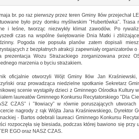
maja br. po raz pierwszy przez teren Gminy Iłów przejechał
tuowane było przy domku myśliwskim "Hubertówka". Trasa m
ne i leśne, tworząc niezwykły klimat zawodów. Po rywaliz
yszedł czas na wspólne świętowanie Dnia Matki i zbliżając
dzinny. Pogoda nie popsuła planów zatem dopisali miesz
zystających z bezpłatnych atrakcji zapewniały organizatorów 
a prezentacja Wozu Strażackiego zorganizowana przez OS
jednego marzenia o byciu strażakiem.
nik oficjalnie otworzyli Wójt Gminy Iłów Jan Kraśniewsk
zyński oraz prowadząca niedzielne spotkanie Sekretarz Gmi
nikowej scenie wystąpiły dzieci z Gminnego Ośrodka Kultury
iałem laureatów Gminnego Konkursu Recytatorskiego "Dla Cie
SZ CZAS" i "Iłowiacy" w równie poruszających utworach 
cercie nagrody z rąk Wójta Jana Kraśniewskiego, Dyrektor 
nackiej - Bartos odebrali laureaci Gminnego Konkursu Recytat
ści rozpoczęła się biesiada, podczas której bawiono się pr
TER EGO oraz NASZ CZAS.