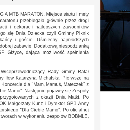
 LEGIA MTB MARATON. Miejsce startu i mety
aratonu przebiegała głównie przez drogi
acji i dekoracji najlepszych zawodników
ego się Dnia Dziecka czyli Gminny Piknik
kańcy i goście. Uśmiechy najmłodszych
o dobrej zabawie. Dodatkową niespodzianką
P Giżyce, dająca możliwość spełnienia
i, Wiceprzewodniczący Rady Gminy Rafał
ny Iłów Katarzyna Michalska. Pierwsze na
 w Koncercie dla "Mam, Mamuś, Mateczek" z
bie Mamo". Następnie pojawiły się Zespoły
przygotowanych z okazji Dnia Matki. Po
GOK Małgorzaty Kunz i Dyrektor GPB Anny
orskiego "Dla Ciebie Mamo". Po oficjalnej
zy utworach w wykonaniu zespołów BOBMLE,