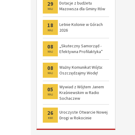
29
Dotacje z budżetu
Mazowsza dla Gminy Iłów
MAJ
18
Letnie Kolonie w Górach
2026
MAJ
08
„Skuteczny Samorząd -
Efektywna Profilaktyka”
MAJ
08
Ważny Komunikat Wójta:
Oszczędzajmy Wodę!
MAJ
Wywiad z Wójtem Janem
05
Kraśniewskim w Radio
MAJ
Sochaczew
26
Uroczyste Otwarcie Nowej
Drogi w Rokocinie
KWI