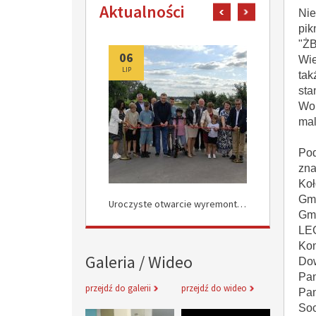
Aktualności
pokaż poprzedni art
pokaż następn
Nie
pik
"Ż
06
06
Wie
LIP
LIP
tak
sta
Wol
mal
Po
zna
Koł
Gmi
Uroczyste Otwarcie Nowej Drogi w Rokocinie
Uroczyste otwarcie wyremontowanych dróg w Załuskowie
Gmi
LE
Kom
Galeria / Wideo
Dow
Pan
przejdź do galerii
przejdź do wideo
Pan
So
Inauguracja obchodów Jubileuszu 
Informacje 