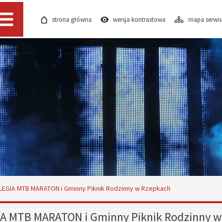
strona główna
wersja kontrastowa
mapa serwi
Menu
LEGIA MTB MARATON i Gminny Piknik Rodzinny w Rzepkach
A MTB MARATON i Gminny Piknik Rodzinny w