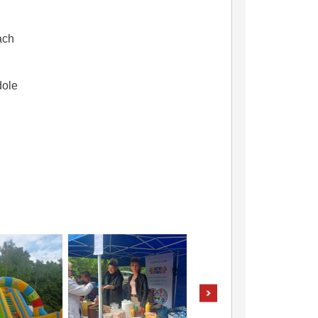
ach
dole
iczna
pokaż następne zdj