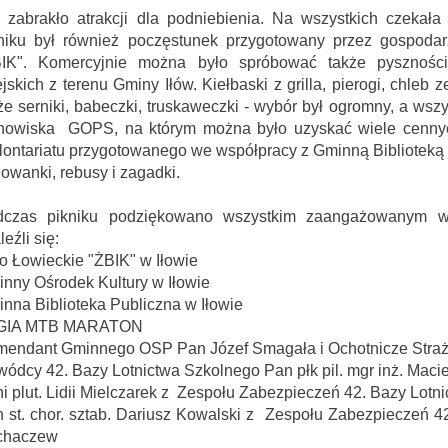
ykuł
y artykuł
 zabrakło atrakcji dla podniebienia. Na wszystkich czekał
niku był również poczęstunek przygotowany przez gospoda
BIK". Komercyjnie można było spróbować także pysznośc
26
02
jskich z terenu Gminy Iłów. Kiełbaski z grilla, pierogi, chl
CZE
CZE
że serniki, babeczki, truskaweczki - wybór był ogromny, a wsz
nowiska GOPS, na którym można było uzyskać wiele cennych
ontariatu przygotowanego we współpracy z Gminną Biblioteką P
owanki, rebusy i zagadki.
dczas pikniku podziękowano wszystkim zaangażowanym w 
leźli się:
o Łowieckie "ŻBIK" w Iłowie
nny Ośrodek Kultury w Iłowie
DOFINANSOWANIE NA REALIZACJĘ ZADANIA Z BUDŻETU WOJEWÓDZTWA MAZOWIECKIEGO W RAMACH PROGRAMU „MAZOWSZE DLA KLIMATU 2026”
Wójt Jan Kraśniewski z wotum zaufania i absolutorium
nna Biblioteka Publiczna w Iłowie
GIA MTB MARATON
endant Gminnego OSP Pan Józef Smagała i Ochotnicze Straż
ódcy 42. Bazy Lotnictwa Szkolnego Pan płk pil. mgr inż. Macie
i plut. Lidii Mielczarek z Zespołu Zabezpieczeń 42. Bazy Lo
 st. chor. sztab. Dariusz Kowalski z Zespołu Zabezpieczeń 
chaczew
520. Rocznicy nadania praw miejskich Iłowowi - fotorelacja
z Gminy Iłów - lipiec