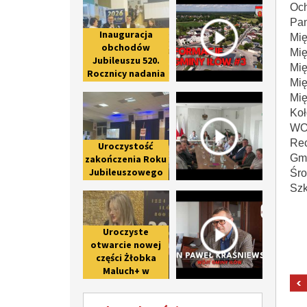
Och
Pan
Inauguracja
Mię
obchodów
Mię
Jubileuszu 520.
Mię
Rocznicy nadania
Mię
praw miejskich
Uroczystość zakończenia Roku Ju
Spotkanie 
Mię
Iłowowi -
fotorelacja
Koł
WO
Re
Uroczystość
Gmi
zakończenia Roku
Jubileuszowego
Śro
upamiętniającego
Szk
Uroczyste otwarcie nowej części 
Wywiad z 
800-lecie pierwszej
wzmianki o Iłowie
Uroczyste
otwarcie nowej
części Żłobka
Maluch+ w
Giżycach po II
etapie