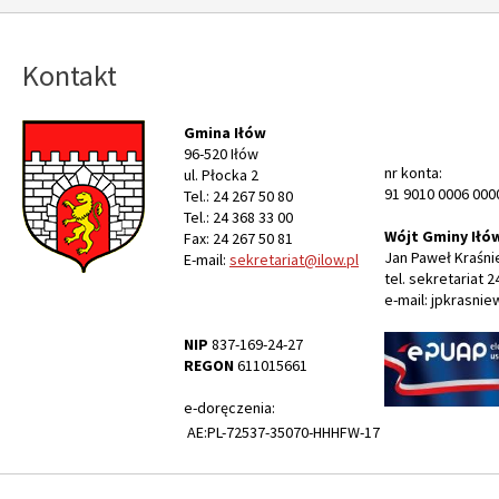
Kontakt
Gmina Iłów
96-520 Iłów
nr konta:
ul. Płocka 2
91 9010 0006 000
Tel.: 24 267 50 80
Tel.: 24 368 33 00
Wójt Gminy Iłó
Fax: 24 267 50 81
Jan Paweł Kraśni
E-mail:
sekretariat@ilow.pl
tel. sekretariat 2
e-mail: jpkrasnie
NIP
837-169-24-27
REGON
611015661
e-doręczenia:
AE:PL-72537-35070-HHHFW-17