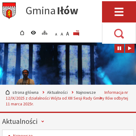
Przejdź do mapy serwisu
Przejdź do wyszukiwarki
Przejdź do głównego
Przejdź do treści
Gmina
Iłów
menu
Menu
strona główna
wersja kontrastowa
mapa serwisu
POWIĘKSZ CZCIONKĘ
rozmiar czcionki
BIP
A
STANDARDOWY ROZMIAR
A
POMNIEJSZ CZCIONKĘ
A
Wyszuki
strona główna
Aktualności
Najnowsze
Informacja nr
12/IX/2025 z działalności Wójta od XIII Sesji Rady Gminy Iłów odbytej
11 marca 2025r.
Menu
Aktualności
Najnowsze