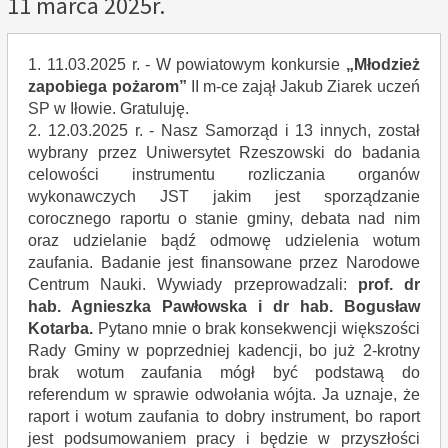
11 marca 2025r.
1. 11.03.2025 r. - W powiatowym konkursie
„Młodzież
zapobiega pożarom”
II m-ce zajął Jakub Ziarek uczeń
SP w Iłowie. Gratuluję.
2. 12.03.2025 r. - Nasz Samorząd i 13 innych, został
wybrany przez Uniwersytet Rzeszowski do badania
celowości instrumentu rozliczania organów
wykonawczych JST jakim jest sporządzanie
corocznego raportu o stanie gminy, debata nad nim
oraz udzielanie bądź odmowę udzielenia wotum
zaufania. Badanie jest finansowane przez Narodowe
Centrum Nauki. Wywiady przeprowadzali:
prof. dr
hab. Agnieszka Pawłowska i dr hab. Bogusław
Kotarba.
Pytano mnie o brak konsekwencji większości
Rady Gminy w poprzedniej kadencji, bo już 2-krotny
brak wotum zaufania mógł być podstawą do
referendum w sprawie odwołania wójta. Ja uznaje, że
raport i wotum zaufania to dobry instrument, bo raport
jest podsumowaniem pracy i będzie w przyszłości