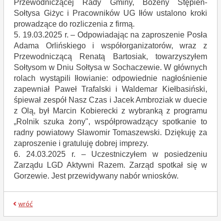
Przewodniczącej Rady Gminy, Bożeny Stępień-
Sołtysa Giżyc i Pracowników UG Iłów ustalono kroki
prowadzące do rozliczenia z firmą.
5. 19.03.2025 r. – Odpowiadając na zaproszenie Posła
Adama Orlińskiego i współorganizatorów, wraz z
Przewodniczącą Renatą Bartosiak, towarzyszyłem
Sołtysom w Dniu Sołtysa w Sochaczewie. W głównych
rolach wystąpili Iłowianie: odpowiednie nagłośnienie
zapewniał Paweł Trafalski i Waldemar Kiełbasiński,
śpiewał zespół Nasz Czas i Jacek Ambroziak w duecie
z Olą, był Marcin Kobierecki z wybranką z programu
„Rolnik szuka żony", współprowadzący spotkanie to
radny powiatowy Sławomir Tomaszewski. Dziękuję za
zaproszenie i gratuluję dobrej imprezy.
6. 24.03.2025 r. – Uczestniczyłem w posiedzeniu
Zarządu LGD Aktywni Razem. Zarząd spotkał się w
Gorzewie. Jest przewidywany nabór wniosków.
wróć