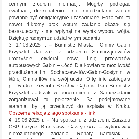
cennym źródłem informacji. Mógłby podlegać
ewaluacji, doskonaleniu - np., nieudzielanie wotum
powinno być obligatoryjnie uzasadniane. Poza tym, to
nawet 4-krotny brak wotum zaufania okazał się
bezskuteczny - nie wpłynął na wynik wyboru wójta.
Dziękuję radnym za udział w tym badaniu.
3. 17.03.2025 r. – Burmistrz Miasta i Gminy Gąbin
Krzysztof Jadczak z udziałem Samorządowców
uroczyście otwierał nową linię przewozów
autobusowych Gąbin – Łódź. Dla Iłowian to możliwość
przedłużenia linii Sochaczew-Iłów-Gąbin-Gostynin, w
której Gmina Iłów ma swój udział. O tę linię zabiegała
p. Dyrektor Zespołu Szkół w Gąbinie. Pan Burmistrz
Krzysztof Jadczak w porozumieniu z Samorządami
zorganizował to połączenie. Są podejmowane
starania, by ją przedłużyć do szpitala w Kruku.
Obszerna relacja z tego spotkania - link
.
4. 19.03.2025 r. – Na spotkaniu z udziałem: Zarządu
OSP Giżyce, Bronisława Gawrylczyka – wykonawcy
nierozliczonego zadania, Renaty Bartosiak –