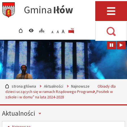
Przejdź do mapy serwisu
Przejdź do wyszukiwarki
Przejdź do głównego
Przejdź do treści
Gmina
Iłów
menu
Menu
strona główna
wersja kontrastowa
mapa serwisu
POWIĘKSZ CZCIONKĘ
rozmiar czcionki
BIP
A
STANDARDOWY ROZMIAR
A
POMNIEJSZ CZCIONKĘ
A
Wyszuki
strona główna
Aktualności
Najnowsze
Obiady dla
dzieci uczących się w ramach Rządowego Programu „Posiłek w
szkole i w domu” na lata 2024-2028
Menu
Aktualności
Najnowsze