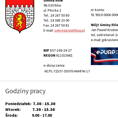
Gmina Iłów
96-520 Iłów
nr konta:
ul. Płocka 2
91 9010 0006 000
Tel.: 24 267 50 80
Tel.: 24 368 33 00
Wójt Gminy Iłó
Fax: 24 267 50 81
Jan Paweł Kraśni
E-mail:
sekretariat@ilow.pl
tel. sekretariat 2
e-mail: jpkrasnie
NIP
837-169-24-27
REGON
611015661
e-doręczenia:
AE:PL-72537-35070-HHHFW-17
Godziny pracy
Poniedziałek:
7.30 - 15.30
Wtorek:
7.30 - 15.30
Środa: 9.00 - 17.00