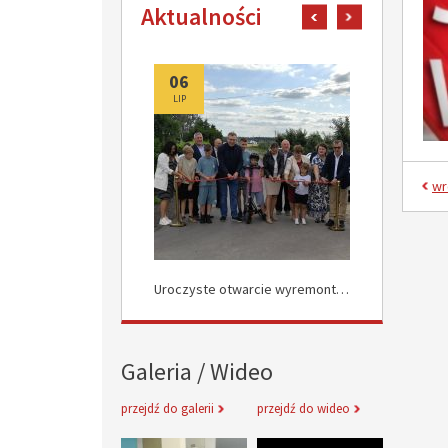
Aktualności
pokaż poprzedni art
pokaż następn
06
06
LIP
LIP
wr
Uroczyste Otwarcie Nowej Drogi w Rokocinie
Uroczyste otwarcie wyremontowanych dróg w Załuskowie
Galeria / Wideo
przejdź do galerii
przejdź do wideo
Inauguracja obchodów Jubileuszu 
Informacje 