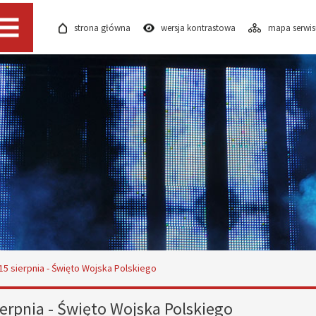
strona główna
wersja kontrastowa
mapa serwi
Menu
15 sierpnia - Święto Wojska Polskiego
ierpnia - Święto Wojska Polskiego