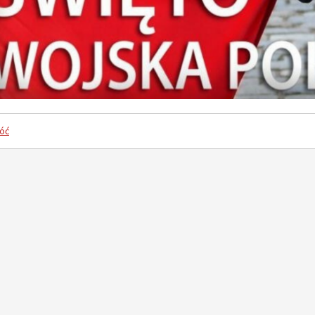
ykuł
y artykuł
26
02
CZE
CZE
óć
DOFINANSOWANIE NA REALIZACJĘ ZADANIA Z BUDŻETU WOJEWÓDZTWA MAZOWIECKIEGO W RAMACH PROGRAMU „MAZOWSZE DLA KLIMATU 2026”
Wójt Jan Kraśniewski z wotum zaufania i absolutorium
520. Rocznicy nadania praw miejskich Iłowowi - fotorelacja
z Gminy Iłów - lipiec