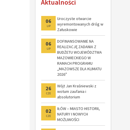
Aktualności
modernizacji
Uroczyste otwarcie
06
wyremontowanych dróg w
LIP
Załuskowie
DOFINANSOWANIE NA
06
REALIZACJĘ ZADANIA Z
LIP
BUDŻETU WOJEWÓDZTWA
MAZOWIECKIEGO W
RAMACH PROGRAMU
„MAZOWSZE DLA KLIMATU
2026”
Wójt Jan Kraśniewski z
26
wotum zaufania i
CZE
absolutorium
IŁÓW – MIASTO HISTORII,
02
NATURY I NOWYCH
CZE
MOŻLIWOŚCI