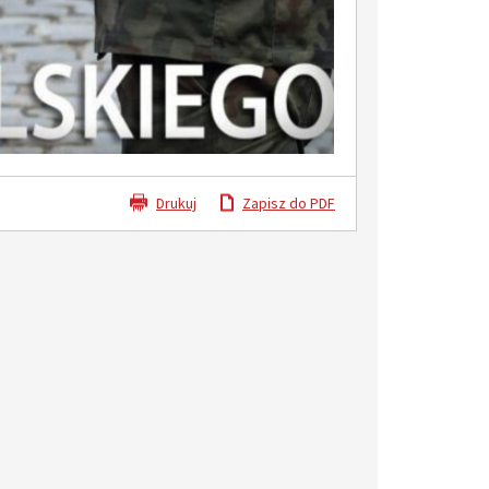
29
18
MAJ
MAJ
Drukuj
Zapisz do PDF
IŁÓW – MIASTO HISTORII, NATURY I NOWYCH MOŻLIWOŚCI
Dotacje z budżetu Mazowsza dla Gminy Iłów
Letnie Kolonie w Górach 2026