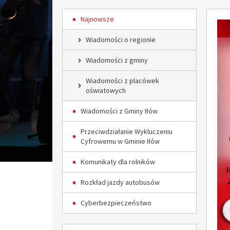
Najnowsze
Wiadomości o regionie
Wiadomości z gminy
Wiadomości z placówek
oświatowych
Wiadomości z Gminy Iłów
Przeciwdziałanie Wykluczeniu
Cyfrowemu w Gminie Iłów
Komunikaty dla rolników
Rozkład jazdy autobusów
Cyberbezpieczeństwo