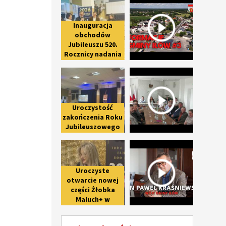
Inauguracja
obchodów
Jubileuszu 520.
Rocznicy nadania
praw miejskich
Uroczystość zakończenia Roku Ju
Spotkanie 
Iłowowi -
fotorelacja
Uroczystość
zakończenia Roku
Jubileuszowego
upamiętniającego
Uroczyste otwarcie nowej części 
Wywiad z 
800-lecie pierwszej
wzmianki o Iłowie
Uroczyste
otwarcie nowej
części Żłobka
Maluch+ w
Giżycach po II
etapie