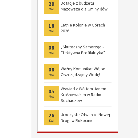
29
Dotacje z budżetu
Mazowsza dla Gminy Iłów
MAJ
18
Letnie Kolonie w Górach
2026
MAJ
08
„Skuteczny Samorząd -
Efektywna Profilaktyka”
MAJ
08
Ważny Komunikat Wójta:
Oszczędzajmy Wodę!
MAJ
Wywiad z Wójtem Janem
05
Kraśniewskim w Radio
MAJ
Sochaczew
26
Uroczyste Otwarcie Nowej
Drogi w Rokocinie
KWI