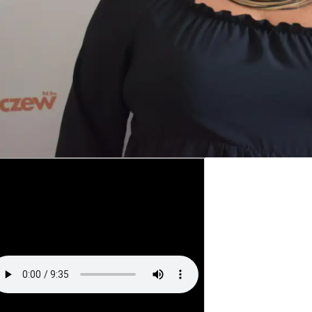
ykuł
y artykuł
26
02
CZE
CZE
DOFINANSOWANIE NA REALIZACJĘ ZADANIA Z BUDŻETU WOJEWÓDZTWA MAZOWIECKIEGO W RAMACH PROGRAMU „MAZOWSZE DLA KLIMATU 2026”
Wójt Jan Kraśniewski z wotum zaufania i absolutorium
520. Rocznicy nadania praw miejskich Iłowowi - fotorelacja
z Gminy Iłów - lipiec