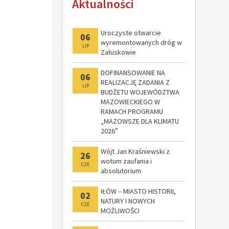
Aktualności
modernizacji
Uroczyste otwarcie
06
wyremontowanych dróg w
LIP
Załuskowie
DOFINANSOWANIE NA
06
REALIZACJĘ ZADANIA Z
LIP
BUDŻETU WOJEWÓDZTWA
MAZOWIECKIEGO W
RAMACH PROGRAMU
„MAZOWSZE DLA KLIMATU
2026”
Wójt Jan Kraśniewski z
26
wotum zaufania i
CZE
absolutorium
IŁÓW – MIASTO HISTORII,
02
NATURY I NOWYCH
CZE
MOŻLIWOŚCI