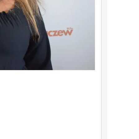
29
18
MAJ
MAJ
IŁÓW – MIASTO HISTORII, NATURY I NOWYCH MOŻLIWOŚCI
Dotacje z budżetu Mazowsza dla Gminy Iłów
Letnie Kolonie w Górach 2026