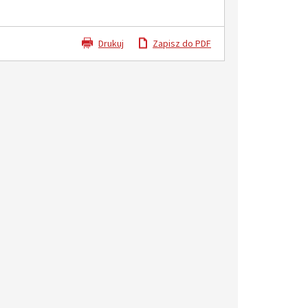
Drukuj
Zapisz do PDF
iczna