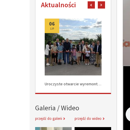
Aktualności
pokaż poprzedni art
pokaż następn
06
06
LIP
LIP
Uroczyste Otwarcie Nowej Drogi w Rokocinie
Uroczyste otwarcie wyremontowanych dróg w Załuskowie
Galeria / Wideo
przejdź do galerii
przejdź do wideo
Inauguracja obchodów Jubileuszu 
Informacje 