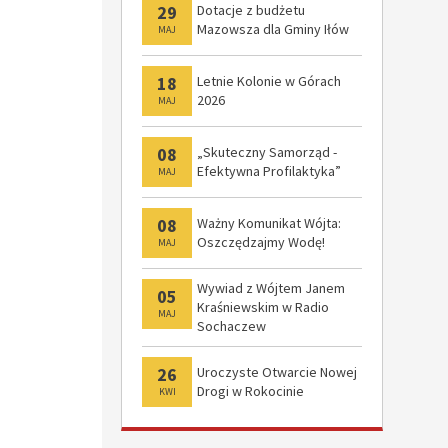
29
Dotacje z budżetu
Mazowsza dla Gminy Iłów
MAJ
18
Letnie Kolonie w Górach
2026
MAJ
08
„Skuteczny Samorząd -
Efektywna Profilaktyka”
MAJ
08
Ważny Komunikat Wójta:
Oszczędzajmy Wodę!
MAJ
Wywiad z Wójtem Janem
05
Kraśniewskim w Radio
MAJ
Sochaczew
26
Uroczyste Otwarcie Nowej
Drogi w Rokocinie
KWI