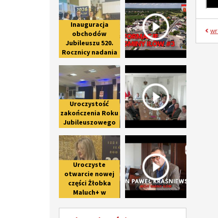
Inauguracja
wr
obchodów
Jubileuszu 520.
Rocznicy nadania
praw miejskich
Uroczystość zakończenia Roku Ju
Spotkanie 
Iłowowi -
fotorelacja
Uroczystość
zakończenia Roku
Jubileuszowego
upamiętniającego
Uroczyste otwarcie nowej części 
Wywiad z 
800-lecie pierwszej
wzmianki o Iłowie
Uroczyste
otwarcie nowej
części Żłobka
Maluch+ w
Giżycach po II
etapie