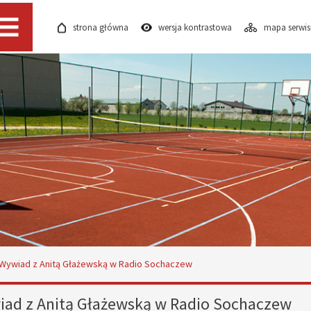
strona główna
wersja kontrastowa
mapa serwi
Menu
Wywiad z Anitą Głażewską w Radio Sochaczew
ad z Anitą Głażewską w Radio Sochaczew