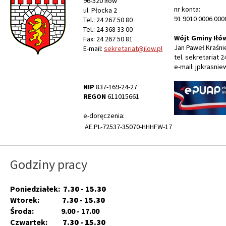
96-520 Iłów
nr konta:
ul. Płocka 2
91 9010 0006 000
Tel.: 24 267 50 80
Tel.: 24 368 33 00
Wójt Gminy Iłó
Fax: 24 267 50 81
Jan Paweł Kraśni
E-mail:
sekretariat@ilow.pl
tel. sekretariat 2
e-mail: jpkrasnie
NIP
837-169-24-27
REGON
611015661
e-doręczenia:
AE:PL-72537-35070-HHHFW-17
Godziny pracy
Poniedziałek:
7.30 - 15.30
Wtorek:
7.30 - 15.30
Środa: 9.00 - 17.00
Czwartek:
7.30 - 15.30