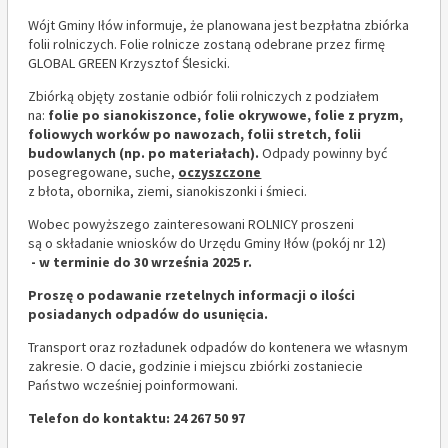
Wójt Gminy Iłów informuje, że planowana jest bezpłatna zbiórka
folii rolniczych. Folie rolnicze zostaną odebrane przez firmę
GLOBAL GREEN Krzysztof Ślesicki.
Zbiórką objęty zostanie odbiór folii rolniczych z podziałem
na:
folie po sianokiszonce, folie okrywowe, folie z pryzm,
foliowych worków po nawozach, folii stretch, folii
budowlanych (np. po materiałach).
Odpady powinny być
posegregowane, suche,
oczyszczone
z błota, obornika, ziemi, sianokiszonki i śmieci.
Wobec powyższego zainteresowani ROLNICY proszeni
są o składanie wniosków do Urzędu Gminy Iłów (pokój nr 12)
- w terminie do 30 września 2025 r.
Proszę o podawanie rzetelnych informacji o ilości
posiadanych odpadów do usunięcia.
Transport oraz rozładunek odpadów do kontenera we własnym
zakresie. O dacie, godzinie i miejscu zbiórki zostaniecie
Państwo wcześniej poinformowani.
Telefon do kontaktu: 24 267 50 97