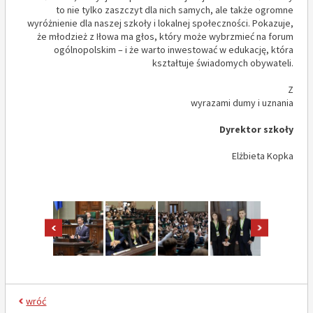
to nie tylko zaszczyt dla nich samych, ale także ogromne
wyróżnienie dla naszej szkoły i lokalnej społeczności. Pokazuje,
że młodzież z Iłowa ma głos, który może wybrzmieć na forum
ogólnopolskim – i że warto inwestować w edukację, która
kształtuje świadomych obywateli.
Z
wyrazami dumy i uznania
Dyrektor szkoły
Elżbieta Kopka
pokaż poprzednie zdjęcia
pokaż nast
wróć