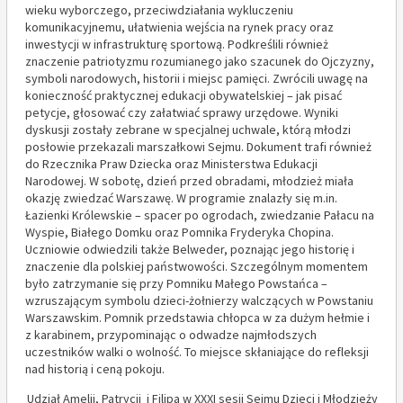
wieku wyborczego, przeciwdziałania wykluczeniu
komunikacyjnemu, ułatwienia wejścia na rynek pracy oraz
inwestycji w infrastrukturę sportową. Podkreślili również
znaczenie patriotyzmu rozumianego jako szacunek do Ojczyzny,
symboli narodowych, historii i miejsc pamięci. Zwrócili uwagę na
konieczność praktycznej edukacji obywatelskiej – jak pisać
petycje, głosować czy załatwiać sprawy urzędowe. Wyniki
dyskusji zostały zebrane w specjalnej uchwale, którą młodzi
posłowie przekazali marszałkowi Sejmu. Dokument trafi również
do Rzecznika Praw Dziecka oraz Ministerstwa Edukacji
Narodowej. W sobotę, dzień przed obradami, młodzież miała
okazję zwiedzać Warszawę. W programie znalazły się m.in.
Łazienki Królewskie – spacer po ogrodach, zwiedzanie Pałacu na
Wyspie, Białego Domku oraz Pomnika Fryderyka Chopina.
Uczniowie odwiedzili także Belweder, poznając jego historię i
znaczenie dla polskiej państwowości. Szczególnym momentem
było zatrzymanie się przy Pomniku Małego Powstańca –
wzruszającym symbolu dzieci-żołnierzy walczących w Powstaniu
Warszawskim. Pomnik przedstawia chłopca w za dużym hełmie i
z karabinem, przypominając o odwadze najmłodszych
uczestników walki o wolność. To miejsce skłaniające do refleksji
nad historią i ceną pokoju.
Udział Amelii, Patrycji i Filipa w XXXI sesji Sejmu Dzieci i Młodzieży