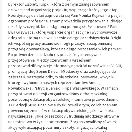
Dyrektor Elżbiety Kopki, która z pełnym zaangażowaniem
czuwała nad organizacją projektu, wspierając każdy jego etap.
Koordynacją działań zajmowała się Pani Monika Kujawa – z pasją i
ogromnym profesjonalizmem prowadziła przygotowania, dbając
o każdy szczegół. Niezastąpioną pomocą służyła również Pani
Ewa Grzywacz, której wsparcie organizacyjne i wychowawcze
odegrało istotną rolę w sukcesie całego przedsięwzięcia. Dzięki
ich wspólnej pracy uczniowie mogli przeżyć niezapomnianą
przygodę obywatelską, która na długo pozostanie w ich pamięci.
Po potwierdzeniu udziału rozpoczęliśmy intensywne
przygotowania. Między czerwcem a wrześniem
przeprowadziliśmy akcję informacyjną wśród uczniów klas VI–VIII,
promującą ideę Sejmu Dzieci i Młodzieży oraz zachęcającą do
zgłoszeń. Następnie odbyło się szkolne losowanie, w wyniku
którego wyłoniono naszych reprezentantów: Amelię
Nowakowską, Patrycję Janiak i Filipa Wasilewskiego. W ramach
przygotowań do sesji zorganizowaliśmy debatę szkolną
poświęconą edukacji obywatelskiej – tematowi przewodniemu
XXXI edycji SDiM. Uczniowie dyskutowali o tym, co ich zdaniem
powinno się zmienić w edukacji obywatelskiej, jakie wartości są
najważniejsze i jakie przeszkody utrudniają młodzieży aktywne
uczestnictwo w życiu społecznym. Zorganizowaliśmy również
akcję wykraczającą poza mury szkoły, angażując lokalną