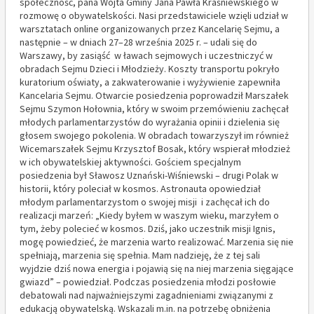
społeczność, pana Wójta Gminy Jana Pawła Kraśniewskiego w
rozmowę o obywatelskości. Nasi przedstawiciele wzięli udział w
warsztatach online organizowanych przez Kancelarię Sejmu, a
następnie – w dniach 27–28 września 2025 r. – udali się do
Warszawy, by zasiąść w ławach sejmowych i uczestniczyć w
obradach Sejmu Dzieci i Młodzieży. Koszty transportu pokryło
kuratorium oświaty, a zakwaterowanie i wyżywienie zapewniła
Kancelaria Sejmu. Otwarcie posiedzenia poprowadził Marszałek
Sejmu Szymon Hołownia, który w swoim przemówieniu zachęcał
młodych parlamentarzystów do wyrażania opinii i dzielenia się
głosem swojego pokolenia. W obradach towarzyszył im również
Wicemarszałek Sejmu Krzysztof Bosak, który wspierał młodzież
w ich obywatelskiej aktywności. Gościem specjalnym
posiedzenia był Sławosz Uznański-Wiśniewski – drugi Polak w
historii, który poleciał w kosmos. Astronauta opowiedział
młodym parlamentarzystom o swojej misji i zachęcał ich do
realizacji marzeń: „Kiedy byłem w waszym wieku, marzyłem o
tym, żeby polecieć w kosmos. Dziś, jako uczestnik misji Ignis,
mogę powiedzieć, że marzenia warto realizować. Marzenia się nie
spełniają, marzenia się spełnia. Mam nadzieję, że z tej sali
wyjdzie dziś nowa energia i pojawią się na niej marzenia sięgające
gwiazd” – powiedział. Podczas posiedzenia młodzi posłowie
debatowali nad najważniejszymi zagadnieniami związanymi z
edukacją obywatelską. Wskazali m.in. na potrzebę obniżenia