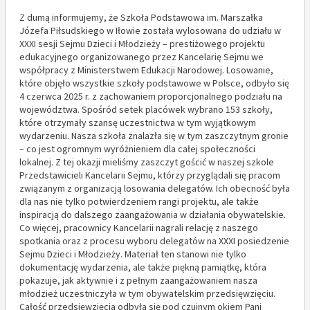
Z dumą informujemy, że Szkoła Podstawowa im. Marszałka
Józefa Piłsudskiego w Iłowie została wylosowana do udziału w
XXXI sesji Sejmu Dzieci i Młodzieży – prestiżowego projektu
edukacyjnego organizowanego przez Kancelarię Sejmu we
współpracy z Ministerstwem Edukacji Narodowej. Losowanie,
które objęło wszystkie szkoły podstawowe w Polsce, odbyło się
4 czerwca 2025 r. z zachowaniem proporcjonalnego podziału na
województwa. Spośród setek placówek wybrano 153 szkoły,
które otrzymały szansę uczestnictwa w tym wyjątkowym
wydarzeniu. Nasza szkoła znalazła się w tym zaszczytnym gronie
– co jest ogromnym wyróżnieniem dla całej społeczności
lokalnej. Z tej okazji mieliśmy zaszczyt gościć w naszej szkole
Przedstawicieli Kancelarii Sejmu, którzy przyglądali się pracom
związanym z organizacją losowania delegatów. Ich obecność była
dla nas nie tylko potwierdzeniem rangi projektu, ale także
inspiracją do dalszego zaangażowania w działania obywatelskie.
Co więcej, pracownicy Kancelarii nagrali relację z naszego
spotkania oraz z procesu wyboru delegatów na XXXI posiedzenie
Sejmu Dzieci i Młodzieży. Materiał ten stanowi nie tylko
dokumentację wydarzenia, ale także piękną pamiątkę, która
pokazuje, jak aktywnie i z pełnym zaangażowaniem nasza
młodzież uczestniczyła w tym obywatelskim przedsięwzięciu.
Całość przedsięwzięcia odbyła się pod czujnym okiem Pani