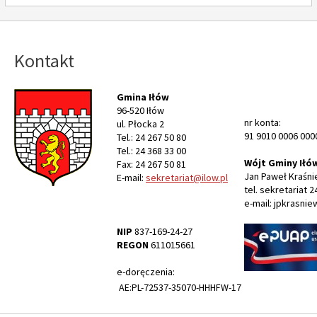
Kontakt
Gmina Iłów
96-520 Iłów
nr konta:
ul. Płocka 2
91 9010 0006 000
Tel.: 24 267 50 80
Tel.: 24 368 33 00
Wójt Gminy Iłó
Fax: 24 267 50 81
Jan Paweł Kraśni
E-mail:
sekretariat@ilow.pl
tel. sekretariat 2
e-mail: jpkrasnie
NIP
837-169-24-27
REGON
611015661
e-doręczenia:
AE:PL-72537-35070-HHHFW-17