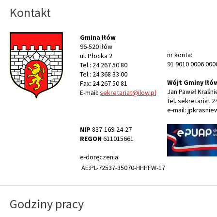
Kontakt
Gmina Iłów
96-520 Iłów
nr konta:
ul. Płocka 2
91 9010 0006 000
Tel.: 24 267 50 80
Tel.: 24 368 33 00
Wójt Gminy Iłó
Fax: 24 267 50 81
Jan Paweł Kraśni
E-mail:
sekretariat@ilow.pl
tel. sekretariat 2
e-mail: jpkrasnie
NIP
837-169-24-27
REGON
611015661
e-doręczenia:
AE:PL-72537-35070-HHHFW-17
Godziny pracy