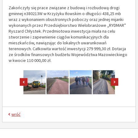
Zakończyły się prace związane z budową i rozbudową drogi
gminnej n380213W w Krzyżyku Iłowskim o długości 438,25 mb
wraz z wykonaniem obustronnych poboczy oraz jednej mijanki
wykonanych przez Przedsiębiorstwo Wielobranżowe „RYDMAR”
Ryszard Chłystek. Przedmiotowa inwestycja miała na celu
stworzenie i zapewnienie ciągów komunikacyjnych dla
mieszkańców, nawiązując do lokalnych uwarunkowań
terenowych. Całkowita wartość inwestycji 279 999,30 zł. Dotacja
ze środków finansowych budżetu Województwa Mazowieckiego
w kwocie 110 000,00 zł.
pokaż poprzednie zdjęcia
pokaż nast
wróć