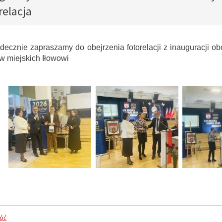
relacja
decznie zapraszamy do obejrzenia fotorelacji z inauguracji 
w miejskich Iłowowi
pokaż poprzednie zdjęcia
óć