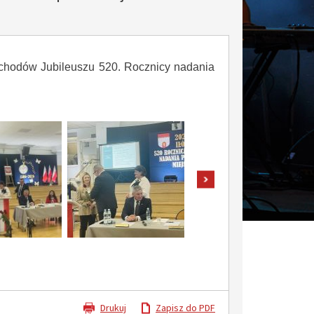
obchodów Jubileuszu 520. Rocznicy nadania
pokaż następne zdjęcia
Drukuj
Zapisz do PDF