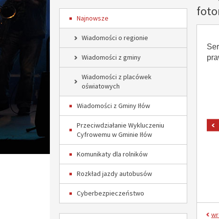
foto
Najnowsze
Wiadomości o regionie
Ser
Wiadomości z gminy
pra
Wiadomości z placówek
oświatowych
Wiadomości z Gminy Iłów
Przeciwdziałanie Wykluczeniu
Cyfrowemu w Gminie Iłów
Komunikaty dla rolników
Rozkład jazdy autobusów
Cyberbezpieczeństwo
wr