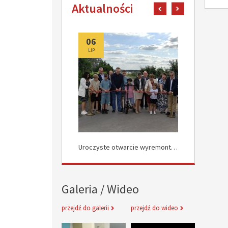
Aktualności
pokaż poprzedni art
pokaż następn
06
06
LIP
LIP
Uroczyste Otwarcie Nowej Drogi w Rokocinie
Uroczyste otwarcie wyremontowanych dróg w Załuskowie
Galeria / Wideo
przejdź do galerii
przejdź do wideo
Inauguracja obchodów Jubileuszu 
Informacje 