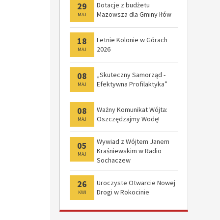
29
Dotacje z budżetu
Mazowsza dla Gminy Iłów
MAJ
18
Letnie Kolonie w Górach
2026
MAJ
08
„Skuteczny Samorząd -
Efektywna Profilaktyka”
MAJ
08
Ważny Komunikat Wójta:
Oszczędzajmy Wodę!
MAJ
Wywiad z Wójtem Janem
05
Kraśniewskim w Radio
MAJ
Sochaczew
26
Uroczyste Otwarcie Nowej
Drogi w Rokocinie
KWI