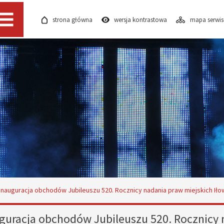
strona główna
wersja kontrastowa
mapa serwi
Menu
Inauguracja obchodów Jubileuszu 520. Rocznicy nadania praw miejskich Iłow
guracja obchodów Jubileuszu 520. Rocznicy 