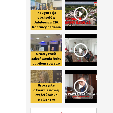
Inauguracja
obchodów
Jubileuszu 520.
Rocznicy nadania
praw miejskich
Uroczystość zakończenia Roku Ju
Spotkanie 
Iłowowi -
fotorelacja
Uroczystość
zakończenia Roku
Jubileuszowego
upamiętniającego
Uroczyste otwarcie nowej części 
Wywiad z 
800-lecie pierwszej
wzmianki o Iłowie
Uroczyste
otwarcie nowej
części Żłobka
Maluch+ w
Giżycach po II
etapie