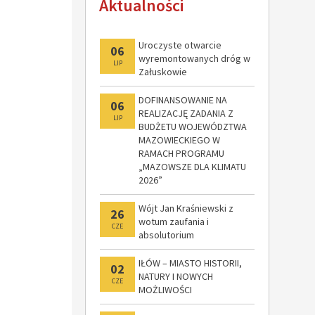
Aktualności
modernizacji
Uroczyste otwarcie
06
wyremontowanych dróg w
LIP
Załuskowie
DOFINANSOWANIE NA
06
REALIZACJĘ ZADANIA Z
LIP
BUDŻETU WOJEWÓDZTWA
MAZOWIECKIEGO W
RAMACH PROGRAMU
„MAZOWSZE DLA KLIMATU
2026”
Wójt Jan Kraśniewski z
26
wotum zaufania i
CZE
absolutorium
IŁÓW – MIASTO HISTORII,
02
NATURY I NOWYCH
CZE
MOŻLIWOŚCI