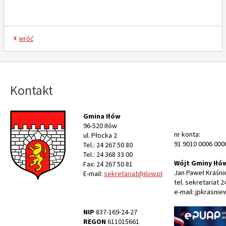
wróć
Kontakt
Gmina Iłów
96-520 Iłów
nr konta:
ul. Płocka 2
91 9010 0006 000
Tel.: 24 267 50 80
Tel.: 24 368 33 00
Wójt Gminy Iłó
Fax: 24 267 50 81
Jan Paweł Kraśni
E-mail:
sekretariat@ilow.pl
tel. sekretariat 2
e-mail: jpkrasnie
NIP
837-169-24-27
REGON
611015661