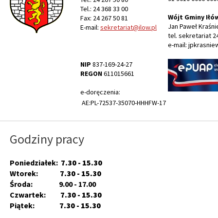
Tel.: 24 368 33 00
Wójt Gminy Iłó
Fax: 24 267 50 81
Jan Paweł Kraśni
E-mail:
sekretariat@ilow.pl
tel. sekretariat 2
e-mail: jpkrasnie
NIP
837-169-24-27
REGON
611015661
e-doręczenia:
AE:PL-72537-35070-HHHFW-17
Godziny pracy
Poniedziałek:
7.30 - 15.30
Wtorek:
7.30 - 15.30
Środa: 9.00 - 17.00
Czwartek:
7.30 - 15.30
Piątek:
7.30 - 15.30