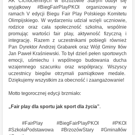
AK Cichociemnych w Brzozowie Starym odbył się
wyjątkowy #BiegFairPlayPKOl organizowany w
ramach V edycji Biegu Fair Play Polskiego Komitetu
Olimpijskiego. W wydarzeniu udział wzięli uczniowie,
rodzice oraz cała społeczność szkolna, wspólnie
promując wartości fair play, aktywność fizyczną i
integrację. Razem z uczestnikami pobiegli również
Pan Dyrektor Andrzej Grabarek oraz Wójt Gminy Iłów
Jan Paweł Kraśniewski. To był dzień pełen sportowych
emocji, uśmiechu i wspólnego budowania ducha
wzajemnego szacunku oraz współpracy. Wszyscy
uczestnicy biegów otrzymali pamiątkowe medale.
Dziękujemy wszystkim za obecność i zaangażowanie!
Motto tegorocznej edycji brzmiało:
„Fair play dla sportu jak sport dla życia”
.
#FairPlay #BiegFairPlayPKOl #PKOl
#SzkołaPodstawowa #BrzozówStary #GminaIłów