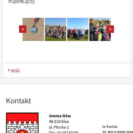
#SportŁączy
pokaż poprzednie zdjęcia
pokaż nast
wróć
Kontakt
Gmina Iłów
96-520 Iłów
nr konta:
ul. Płocka 2
91 9010 0006 000
Tel.: 24 267 50 80