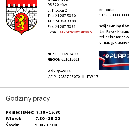
96-520 Iłów
nr konta:
ul. Płocka 2
91 9010 0006 000
Tel.: 24 267 50 80
Tel.: 24 368 33 00
Wójt Gminy Iłó
Fax: 24 267 50 81
Jan Paweł Kraśni
E-mail:
sekretariat@ilow.pl
tel. sekretariat 2
e-mail: jpkrasnie
NIP
837-169-24-27
REGON
611015661
e-doręczenia:
AE:PL-72537-35070-HHHFW-17
Godziny pracy
Poniedziałek:
7.30 - 15.30
Wtorek:
7.30 - 15.30
Środa: 9.00 - 17.00