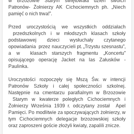
w Brzozowie Starym świętowała dzień swoich
Patronów- Żołnierzy AK Cichociemnych ph. „Niech
pamięć o nich trwa!”.
Przed uroczystością we wszystkich oddziałach
przedszkolnych i w młodszych klasach szkoły
podstawowej dzieci wysłuchały czytanego
opowiadania przez nauczycieli pt. „Trzystu szesnastu”,
a w klasach starszych fragmentu „Koncertu”
opisującego operację Jacket na las Załusków -
Paulinka.
Uroczystości rozpoczęły się Mszą Św. w intencji
Patronów Szkoły i całej społeczności szkolnej.
Następnie na cmentarzu parafialnym w Brzozowie
Starym w kwaterze poległych Cichociemnych i
Żołnierzy Września 1939 r. odczytany został Apel
Pamięci. Po modlitwie za spoczywających żołnierzy, w
tym Cichociemnych delegacje brzozowskiej szkoły
oraz zaproszeni goście złożyli kwiaty, zapalili znicze.