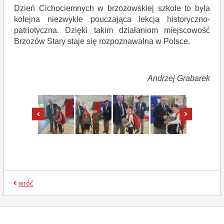
Dzień Cichociemnych w brzozowskiej szkole to była
kolejna niezwykle pouczająca lekcja historyczno-
patriotyczna. Dzięki takim działaniom miejscowość
Brzozów Stary staje się rozpoznawalna w Polsce.
Andrzej Grabarek
pokaż poprzednie zdjęcia
pokaż nast
wróć