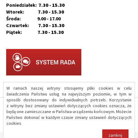
Poniedziałek:
7.30 - 15.30
Wtorek:
7.30 - 15.30
Środa: 9.00 - 17.00
Czwartek:
7.30 - 15.30
Piątek:
7.30 - 15.30
W ramach naszej witryny stosujemy pliki cookies w celu
świadczenia Państwu usług na najwyższym poziomie, w tym w
sposób dostosowany do indywidualnych potrzeb. Korzystanie
z witryny bez zmiany ustawień dotyczących cookies oznacza, że
O serwisie
będą one zamieszczane w Państwa urządzeniu końcowym. Możecie
Państwo dokonać w każdym czasie zmiany ustawień dotyczących
cookies.
Polityka prywatności
zamknij
Copyright © 2017 Urząd Gminy Iłów