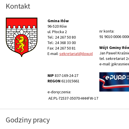
Kontakt
Gmina Iłów
96-520 Iłów
nr konta:
ul. Płocka 2
91 9010 0006 000
Tel.: 24 267 50 80
Tel.: 24 368 33 00
Wójt Gminy Iłó
Fax: 24 267 50 81
Jan Paweł Kraśni
E-mail:
sekretariat@ilow.pl
tel. sekretariat 2
e-mail: jpkrasnie
NIP
837-169-24-27
REGON
611015661
e-doręczenia:
AE:PL-72537-35070-HHHFW-17
Godziny pracy