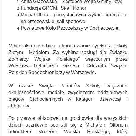
Anita Głażewska – Zastępca Wójta Gminy Iłów;
Fundacja GROM. Siła i Honor;
Michał Olton – pomysłodawca wykonania muralu
na brzozowskiej sali sportowej;
Powiatowe Koło Pszczelarzy w Sochaczewie.
Miłym akcentem było uhonorowanie dyrektora szkoły
Złotym Medalem „Za wybitne zasługi dla Związku
Żołnierzy Wojska Polskiego” wręczonym przez
Wiesława Trębickiego Prezesa I Oddziału Związku
Polskich Spadochroniarzy w Warszawie.
W czasie Święta Patronów Szkoły wręczono
okolicznościowe medale zwycięzcom oddziałowych
biegów Cichociemnych w kategorii dziewcząt i
chłopców.
Po przerwie obiadowej na grochówkę dla wszystkich
dzieci, uczniowie spotkali się z Michałem Oltonem
adiunktem Muzeum Wojska Polskiego, który