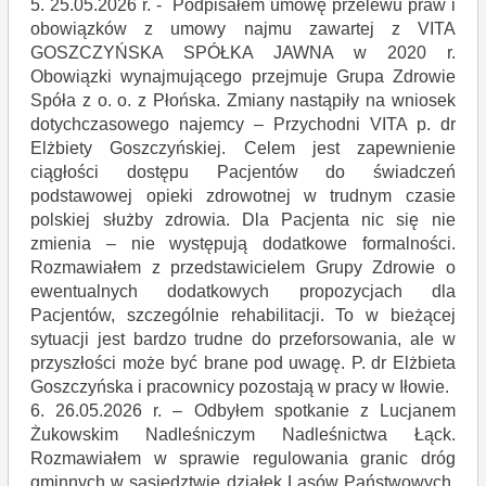
5. 25.05.2026 r. - Podpisałem umowę przelewu praw i
obowiązków z umowy najmu zawartej z VITA
GOSZCZYŃSKA SPÓŁKA JAWNA w 2020 r.
Obowiązki wynajmującego przejmuje Grupa Zdrowie
Spóła z o. o. z Płońska. Zmiany nastąpiły na wniosek
dotychczasowego najemcy – Przychodni VITA p. dr
Elżbiety Goszczyńskiej. Celem jest zapewnienie
ciągłości dostępu Pacjentów do świadczeń
podstawowej opieki zdrowotnej w trudnym czasie
polskiej służby zdrowia. Dla Pacjenta nic się nie
zmienia – nie występują dodatkowe formalności.
Rozmawiałem z przedstawicielem Grupy Zdrowie o
ewentualnych dodatkowych propozycjach dla
Pacjentów, szczególnie rehabilitacji. To w bieżącej
sytuacji jest bardzo trudne do przeforsowania, ale w
przyszłości może być brane pod uwagę. P. dr Elżbieta
Goszczyńska i pracownicy pozostają w pracy w Iłowie.
6. 26.05.2026 r. – Odbyłem spotkanie z Lucjanem
Żukowskim Nadleśniczym Nadleśnictwa Łąck.
Rozmawiałem w sprawie regulowania granic dróg
gminnych w sąsiedztwie działek Lasów Państwowych,