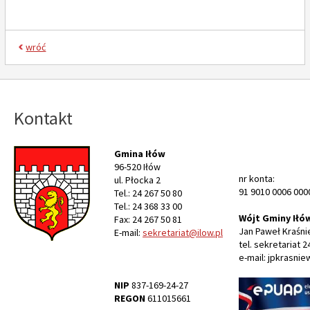
wróć
Kontakt
Gmina Iłów
96-520 Iłów
nr konta:
ul. Płocka 2
91 9010 0006 000
Tel.: 24 267 50 80
Tel.: 24 368 33 00
Wójt Gminy Iłó
Fax: 24 267 50 81
Jan Paweł Kraśni
E-mail:
sekretariat@ilow.pl
tel. sekretariat 2
e-mail: jpkrasnie
NIP
837-169-24-27
REGON
611015661