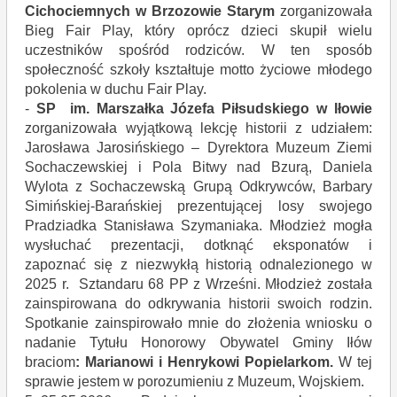
Cichociemnych w Brzozowie Starym
zorganizowała
Bieg Fair Play, który oprócz dzieci skupił wielu
uczestników spośród rodziców. W ten sposób
społeczność szkoły kształtuje motto życiowe młodego
pokolenia w duchu Fair Play.
-
SP im. Marszałka Józefa Piłsudskiego w Iłowie
zorganizowała wyjątkową lekcję historii z udziałem:
Jarosława Jarosińskiego – Dyrektora Muzeum Ziemi
Sochaczewskiej i Pola Bitwy nad Bzurą, Daniela
Wylota z Sochaczewską Grupą Odkrywców, Barbary
Simińskiej-Barańskiej prezentującej losy swojego
Pradziadka Stanisława Szymaniaka. Młodzież mogła
wysłuchać prezentacji, dotknąć eksponatów i
zapoznać się z niezwykłą historią odnalezionego w
2025 r. Sztandaru 68 PP z Wrześni. Młodzież została
zainspirowana do odkrywania historii swoich rodzin.
Spotkanie zainspirowało mnie do złożenia wniosku o
nadanie Tytułu Honorowy Obywatel Gminy Iłów
braciom
: Marianowi i Henrykowi Popielarkom.
W tej
sprawie jestem w porozumieniu z Muzeum, Wojskiem.