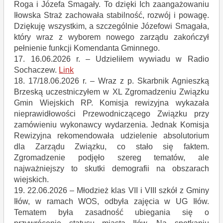
Roga i Józefa Smagały. To dzięki Ich zaangażowaniu
Iłowska Straż zachowała stabilność, rozwój i powagę.
Dziękuję wszystkim, a szczególnie Józefowi Smagała,
który wraz z wyborem nowego zarządu zakończył
pełnienie funkcji Komendanta Gminnego.
17. 16.06.2026 r. – Udzieliłem wywiadu w Radio
Sochaczew.
Link
18. 17/18.06.2026 r. – Wraz z p. Skarbnik Agnieszką
Brzeską uczestniczyłem w XL Zgromadzeniu Związku
Gmin Wiejskich RP. Komisja rewizyjna wykazała
nieprawidłowości Przewodniczącego Związku przy
zamówieniu wykonawcy wydarzenia. Jednak Komisja
Rewizyjna rekomendowała udzielenie absolutorium
dla Zarządu Związku, co stało się faktem.
Zgromadzenie podjęło szereg tematów, ale
najważniejszy to skutki demografii na obszarach
wiejskich.
19. 22.06.2026 – Młodzież klas VII i VIII szkół z Gminy
Iłów, w ramach WOS, odbyła zajęcia w UG Iłów.
Tematem była zasadność ubiegania się o