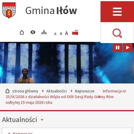
Przejdź do mapy serwisu
Przejdź do wyszukiwarki
Przejdź do głównego
Przejdź do treści
Gmina
Iłów
menu
Menu
strona główna
wersja kontrastowa
mapa serwisu
POWIĘKSZ CZCIONKĘ
rozmiar czcionki
BIP
A
STANDARDOWY ROZMIAR
A
POMNIEJSZ CZCIONKĘ
A
Wyszuki
strona główna
Aktualności
Najnowsze
Informacja nr
25/IX/2026 z działalności Wójta od XXIX Sesji Rady Gminy Iłów
odbytej 15 maja 2026 roku
Menu
Aktualności
Najnowsze