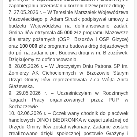
zapobieganiu przerastaniu korzeni drzew przez drogę.
7. 27.05.2026 r. – W Teresinie Marszałek Województwa
Mazowieckiego p. Adam Struzik podpisywał umowy z
budżetu Województwa na dofinansowanie zadań.
Gmina Iłów otrzymała
45 000 zł
z programu Mazowsze
dla straży pożarnych (OSP Brzozów i OSP Giżyce)
oraz
100 000 zł
z programu budowa dróg dojazdowych
do pól na zadanie pn. Budowa drogi w m. Brzozówek.
Dziękujemy za dofinansowania.
8. 28.05.2026 r. – W Uroczystym Dniu Patrona SP im.
Żołnierzy AK Cichociemnych w Brzozowie Starym
Urząd Gminy Iłów reprezentowała Z-ca Wójta Anita
Głażewska.
9. 29.05.2026 r. – Uczestniczyłem w Rodzinnych
Targach Pracy organizowanych przez PUP w
Sochaczewie.
10. 02.06.2026 r. – Oczekiwany chodnik do placówek
handlowych DINO i BIEDRONKA w części zależnej od
Urzędu Gminy Iłów został wykonany. Zadanie zostało
zrealizowane dzięki społecznej postawie Grażyny i