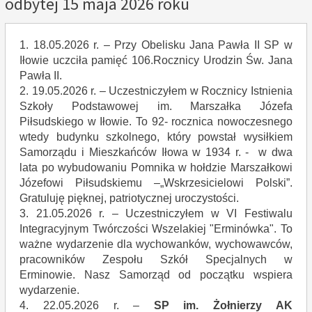
odbytej 15 maja 2026 roku
1. 18.05.2026 r. – Przy Obelisku Jana Pawła II SP w
Iłowie uczciła pamięć 106.Rocznicy Urodzin Św. Jana
Pawła II.
2. 19.05.2026 r. – Uczestniczyłem w Rocznicy Istnienia
Szkoły Podstawowej im. Marszałka Józefa
Piłsudskiego w Iłowie. To 92- rocznica nowoczesnego
wtedy budynku szkolnego, który powstał wysiłkiem
Samorządu i Mieszkańców Iłowa w 1934 r. - w dwa
lata po wybudowaniu Pomnika w hołdzie Marszałkowi
Józefowi Piłsudskiemu –„Wskrzesicielowi Polski”.
Gratuluję pięknej, patriotycznej uroczystości.
3. 21.05.2026 r. – Uczestniczyłem w VI Festiwalu
Integracyjnym Twórczości Wszelakiej "Erminówka". To
ważne wydarzenie dla wychowanków, wychowawców,
pracowników Zespołu Szkół Specjalnych w
Erminowie. Nasz Samorząd od początku wspiera
wydarzenie.
4. 22.05.2026 r. –
SP im. Żołnierzy AK