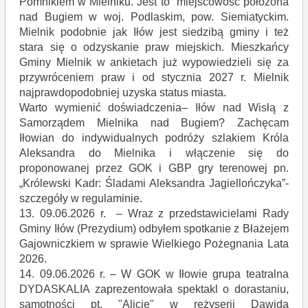
Pomnikiem w Mielniku. Jest to miejscowość położona
nad Bugiem w woj. Podlaskim, pow. Siemiatyckim.
Mielnik podobnie jak Iłów jest siedzibą gminy i też
stara się o odzyskanie praw miejskich. Mieszkańcy
Gminy Mielnik w ankietach już wypowiedzieli się za
przywróceniem praw i od stycznia 2027 r. Mielnik
najprawdopodobniej uzyska status miasta.
Warto wymienić doświadczenia– Iłów nad Wisłą z
Samorządem Mielnika nad Bugiem? Zachęcam
Iłowian do indywidualnych podróży szlakiem Króla
Aleksandra do Mielnika i włączenie się do
proponowanej przez GOK i GBP gry terenowej pn.
„Królewski Kadr: Śladami Aleksandra Jagiellończyka”-
szczegóły w regulaminie.
13. 09.06.2026 r. – Wraz z przedstawicielami Rady
Gminy Iłów (Prezydium) odbyłem spotkanie z Błażejem
Gajowniczkiem w sprawie Wielkiego Pożegnania Lata
2026.
14. 09.06.2026 r. – W GOK w Iłowie grupa teatralna
DYDASKALIA zaprezentowała spektakl o dorastaniu,
samotności pt. "Alicje" w reżyserii Dawida