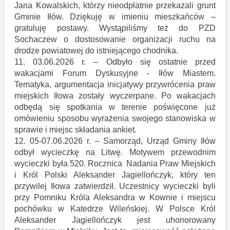
Jana Kowalskich, którzy nieodpłatnie przekazali grunt
Gminie Iłów. Dziękuję w imieniu mieszkańców –
gratuluję postawy. Wystąpiliśmy też do PZD
Sochaczew o dostosowanie organizacji ruchu na
drodze powiatowej do istniejącego chodnika.
11. 03.06.2026 r. – Odbyło się ostatnie przed
wakacjami Forum Dyskusyjne - Iłów Miastem.
Tematyka, argumentacja inicjatywy przywrócenia praw
miejskich Iłowa zostały wyczerpane. Po wakacjach
odbędą się spotkania w terenie poświęcone już
omówieniu sposobu wyrażenia swojego stanowiska w
sprawie i miejsc składania ankiet.
12. 05-07.06.2026 r. – Samorząd, Urząd Gminy Iłów
odbył wycieczkę na Litwę. Motywem przewodnim
wycieczki była 520. Rocznica Nadania Praw Miejskich
i Król Polski Aleksander Jagiellończyk, który ten
przywilej Iłowa zatwierdził. Uczestnicy wycieczki byli
przy Pomniku Króla Aleksandra w Kownie i miejscu
pochówku w Katedrze Wileńskiej. W Polsce Król
Aleksander Jagiellończyk jest uhonorowany