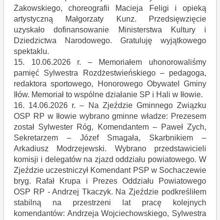
Żakowskiego, choreografii Macieja Feligi i opieką
artystyczną Małgorzaty Kunz. Przedsięwzięcie
uzyskało dofinansowanie Ministerstwa Kultury i
Dziedzictwa Narodowego. Gratuluję wyjątkowego
spektaklu.
15. 10.06.2026 r. – Memoriałem uhonorowaliśmy
pamięć Sylwestra Rozdżestwieńskiego – pedagoga,
redaktora sportowego, Honorowego Obywatel Gminy
Iłów. Memoriał to wspólne działanie SP i Hali w Iłowie.
16. 14.06.2026 r. – Na Zjeździe Gminnego Związku
OSP RP w Iłowie wybrano gminne władze: Prezesem
został Sylwester Róg, Komendantem – Paweł Zych,
Sekretarzem – Józef Smagała, Skarbnikiem –
Arkadiusz Modrzejewski. Wybrano przedstawicieli
komisji i delegatów na zjazd oddziału powiatowego. W
Zjeździe uczestniczył Komendant PSP w Sochaczewie
bryg. Rafał Krupa i Prezes Oddziału Powiatowego
OSP RP - Andrzej Tkaczyk. Na Zjeździe podkreśliłem
stabilną na przestrzeni lat pracę kolejnych
komendantów: Andrzeja Wojciechowskiego, Sylwestra