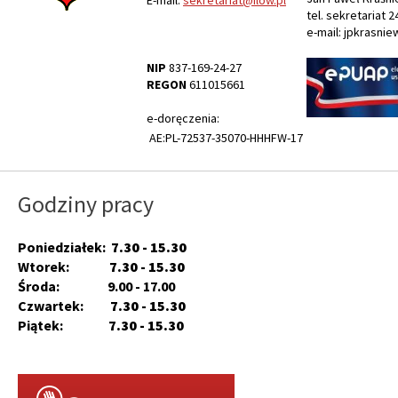
E-mail:
sekretariat@ilow.pl
tel. sekretariat 2
e-mail: jpkrasnie
NIP
837-169-24-27
REGON
611015661
e-doręczenia:
AE:PL-72537-35070-HHHFW-17
Godziny pracy
Poniedziałek:
7.30 - 15.30
Wtorek:
7.30 - 15.30
Środa: 9.00 - 17.00
Czwartek:
7.30 - 15.30
Piątek:
7.30 - 15.30