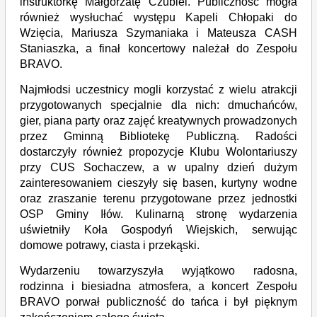
instruktorkę Małgorzatę Czubiel. Publiczność mogła
również wysłuchać występu Kapeli Chłopaki do
Wzięcia, Mariusza Szymaniaka i Mateusza CASH
Staniaszk
a
, a finał koncertowy należał do Zespołu
BRAVO
.
Najmłodsi uczestnicy mogli korzystać z wielu atrakcji
przygotowanych specjalnie dla nich: dmuchańców,
gier, piana party oraz zajęć kreatywnych prowadzonych
przez Gminną Bibliotekę Publiczną. Radości
dostarczyły również propozycje Klubu Wolontariuszy
przy CUS Sochaczew, a w upalny dzień dużym
zainteresowaniem cieszyły się basen, kurtyny wodne
oraz zraszanie terenu przygotowane przez jednostki
OSP Gminy Iłów. Kulinarną stronę wydarzenia
uświetniły Koła Gospodyń Wiejskich, serwując
domowe potrawy, ciasta i przekąski.
Wydarzeniu towarzyszyła wyjątkowo radosna,
rodzinna i biesiadna atmosfera, a koncert Zespołu
BRAVO porwał publiczność do tańca i był pięknym