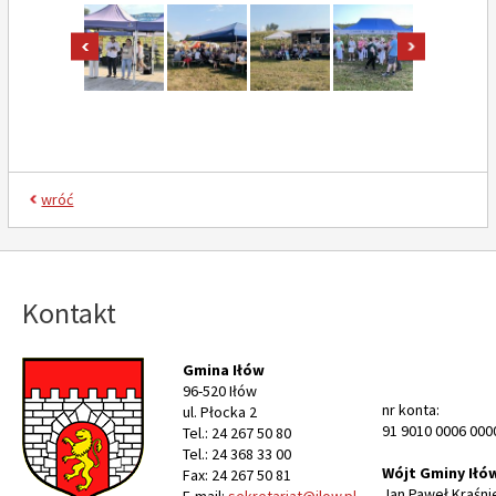
pokaż poprzednie zdjęcia
pokaż nast
wróć
Kontakt
Gmina Iłów
96-520 Iłów
nr konta:
ul. Płocka 2
91 9010 0006 000
Tel.: 24 267 50 80
Tel.: 24 368 33 00
Wójt Gminy Iłó
Fax: 24 267 50 81
Jan Paweł Kraśni