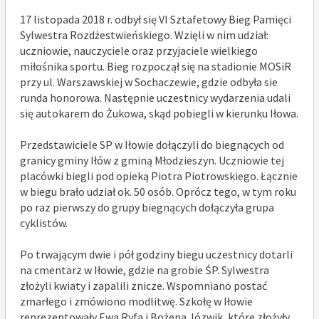
17 listopada 2018 r. odbył się VI Sztafetowy Bieg Pamięci
Sylwestra Rozdżestwieńskiego. Wzięli w nim udział:
uczniowie, nauczyciele oraz przyjaciele wielkiego
miłośnika sportu. Bieg rozpoczął się na stadionie MOSiR
przy ul. Warszawskiej w Sochaczewie, gdzie odbyła sie
runda honorowa. Następnie uczestnicy wydarzenia udali
się autokarem do Żukowa, skąd pobiegli w kierunku Iłowa.
Przedstawiciele SP w Iłowie dołączyli do biegnących od
granicy gminy Iłów z gminą Młodzieszyn. Uczniowie tej
placówki biegli pod opieką Piotra Piotrowskiego. Łącznie
w biegu brało udział ok. 50 osób. Oprócz tego, w tym roku
po raz pierwszy do grupy biegnących dołączyła grupa
cyklistów.
Po trwającym dwie i pół godziny biegu uczestnicy dotarli
na cmentarz w Iłowie, gdzie na grobie ŚP. Sylwestra
złożyli kwiaty i zapalili znicze. Wspomniano postać
zmarłego i zmówiono modlitwę. Szkołę w Iłowie
reprezentowały Ewa Ryfa i Bożena Józwik, które złożyły