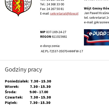
Tel.: 24 368 33 00
Wójt Gminy Iłó
Fax: 24 267 50 81
Jan Paweł Kraśni
E-mail:
sekretariat@ilow.pl
tel. sekretariat 2
e-mail: jpkrasnie
NIP
837-169-24-27
REGON
611015661
e-doręczenia:
AE:PL-72537-35070-HHHFW-17
Godziny pracy
Poniedziałek:
7.30 - 15.30
Wtorek:
7.30 - 15.30
Środa: 9.00 - 17.00
Czwartek:
7.30 - 15.30
Piątek:
7.30 - 15.30