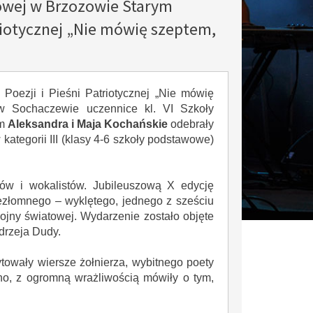
owej w Brzozowie Starym
triotycznej „Nie mówię szeptem,
Poezji i Pieśni Patriotycznej „Nie mówię
w Sochaczewie uczennice kl. VI Szkoły
ym
Aleksandra i Maja Kochańskie
odebrały
 kategorii III (klasy 4-6 szkoły podstawowe)
rów i wokalistów. Jubileuszową X edycję
niezłomnego – wyklętego, jednego z sześciu
ojny światowej. Wydarzenie zostało objęte
drzeja Dudy.
towały wiersze żołnierza, wybitnego poety
, z ogromną wrażliwością mówiły o tym,
29
18
MAJ
MAJ