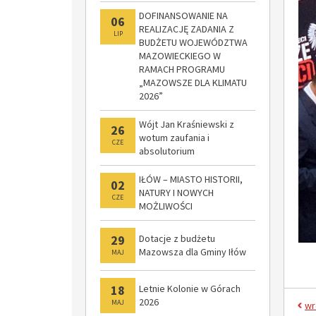
DOFINANSOWANIE NA
06
REALIZACJĘ ZADANIA Z
LIP
BUDŻETU WOJEWÓDZTWA
MAZOWIECKIEGO W
RAMACH PROGRAMU
„MAZOWSZE DLA KLIMATU
2026”
Wójt Jan Kraśniewski z
26
wotum zaufania i
CZE
absolutorium
IŁÓW – MIASTO HISTORII,
02
NATURY I NOWYCH
CZE
MOŻLIWOŚCI
29
Dotacje z budżetu
Mazowsza dla Gminy Iłów
MAJ
18
Letnie Kolonie w Górach
2026
MAJ
wr