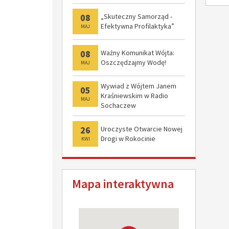
08
„Skuteczny Samorząd -
Efektywna Profilaktyka”
MAJ
08
Ważny Komunikat Wójta:
Oszczędzajmy Wodę!
MAJ
Wywiad z Wójtem Janem
05
Kraśniewskim w Radio
MAJ
Sochaczew
26
Uroczyste Otwarcie Nowej
Drogi w Rokocinie
KWI
Mapa interaktywna