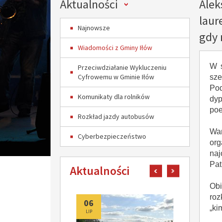
Menu
Aktualności
Alek
laur
Najnowsze
gdy 
Wiadomości z Gminy Iłów
W s
Przeciwdziałanie Wykluczeniu
Cyfrowemu w Gminie Iłów
sz
Pod
Komunikaty dla rolników
dy
poe
Rozkład jazdy autobusów
War
Cyberbezpieczeństwo
org
naj
Pat
Aktualności
pokaż poprzedni art
pokaż następn
Obi
roz
06
06
„ki
LIP
LIP