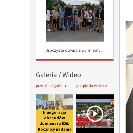
Uroczyste Otwarcie Nowej Drogi w Rokocinie
Uroczyste otwarcie wyremontowanych dróg w Załuskowie
Galeria / Wideo
przejdź do galerii
przejdź do wideo
Inauguracja obchodów Jubileuszu 
Informacje 
Inauguracja
obchodów
Jubileuszu 520.
Rocznicy nadania