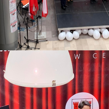
bileuszowego upamiętniającego 800-lecie pierwszej wzmianki o Iłowie
w sprawie przywrócenia praw miejskich - Specjalna Łódzka Strefa Ekonom
Żłobka Maluch+ w Giżycach po II etapie modernizacji
Wójtem Janem Kraśniewskim w infoPłockTV