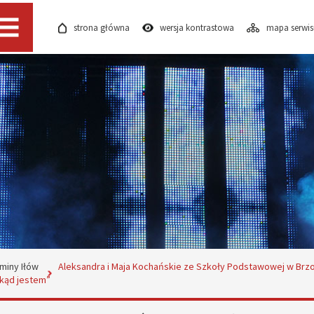
strona główna
wersja kontrastowa
mapa serwi
Menu
miny Iłów
Aleksandra i Maja Kochańskie ze Szkoły Podstawowej w Brzoz
skąd jestem”