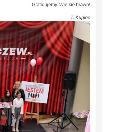
Gratulujemy. Wielkie brawa!
T. Kupiec
IŁÓW – MIASTO HISTORII, NATURY I NOWYCH MOŻLIWOŚCI
Dotacje z budżetu Mazowsza dla Gminy Iłów
Letnie Kolonie w Górach 2026