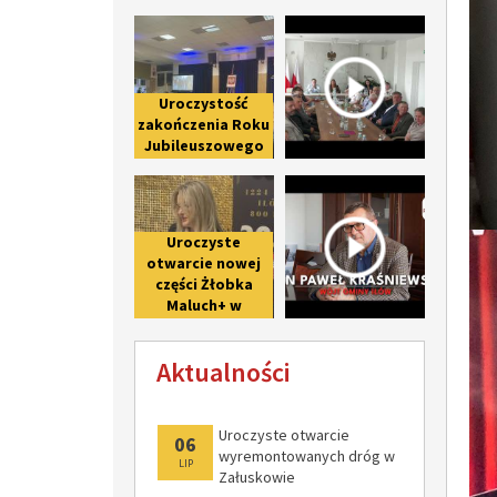
praw miejskich
Uroczystość zakończenia Roku Ju
Spotkanie 
Iłowowi -
fotorelacja
Uroczystość
zakończenia Roku
Jubileuszowego
upamiętniającego
Uroczyste otwarcie nowej części 
Wywiad z 
800-lecie pierwszej
wzmianki o Iłowie
Uroczyste
otwarcie nowej
części Żłobka
Maluch+ w
Giżycach po II
etapie
Aktualności
modernizacji
Uroczyste otwarcie
06
wyremontowanych dróg w
LIP
Załuskowie