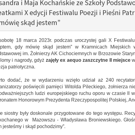
sandra i Maja Kochańskie ze Szkoły Podstaw
eatkami X edycji Festiwalu Poezji i Pieśni Pa
mówię skąd jestem”
obotę 18 marca 2023r. podczas uroczystej gali X Festiwalu 
eptem, gdy mówię skąd jestem” w Kramnicach Miejskich
stawowej im. Żołnierzy AK Cichociemnych
w Brzozowie Star
plomy
i nagrody, gdyż
zajęły ex aequo zaszczytne II miejsce
w
zja patriotyczna.
to dodać, że w wydarzeniu wzięło udział aż 240 recytato
anizatorzy poświęcili pamięci Witolda Pileckiego, żołnierza 
odważniejszych ludzi europejskiego ruchu oporu w czasie II w
ronatem Honorowym Prezydenta Rzeczypospolitej Polskiej, An
ykuł
y artykuł
e siostry były doskonale przygotowane do tego występu. Recy
kochanego w Mazowszu - Władysława Broniewskiego. Głośno
26
02
m jesteśmy i skąd pochodzimy”.
CZE
CZE