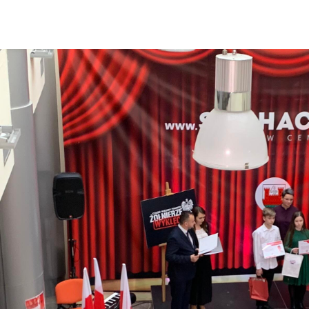
DOFINANSOWANIE NA REALIZACJĘ ZADANIA Z BUDŻETU WOJEWÓDZTWA MAZOWIECKIEGO W RAMACH PROGRAMU „MAZOWSZE DLA KLIMATU 2026”
Wójt Jan Kraśniewski z wotum zaufania i absolutorium
520. Rocznicy nadania praw miejskich Iłowowi - fotorelacja
z Gminy Iłów - lipiec