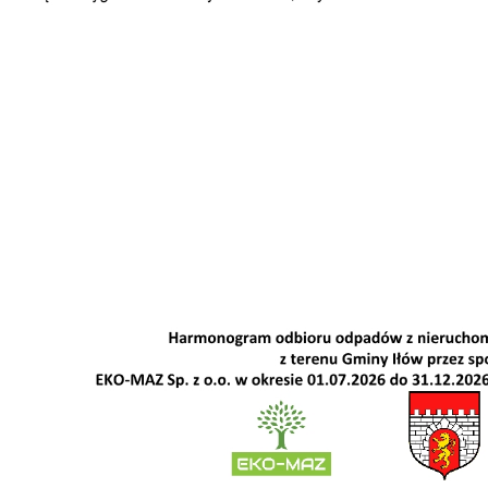
bileuszowego upamiętniającego 800-lecie pierwszej wzmianki o Iłowie
w sprawie przywrócenia praw miejskich - Specjalna Łódzka Strefa Ekonom
Żłobka Maluch+ w Giżycach po II etapie modernizacji
Wójtem Janem Kraśniewskim w infoPłockTV