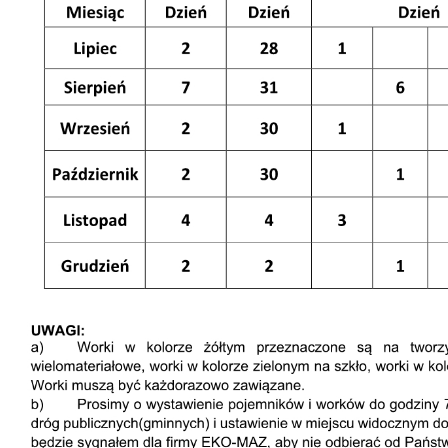
26
02
CZE
CZE
DOFINANSOWANIE NA REALIZACJĘ ZADANIA Z BUDŻETU WOJEWÓDZTWA MAZOWIECKIEGO W RAMACH PROGRAMU „MAZOWSZE DLA KLIMATU 2026”
Wójt Jan Kraśniewski z wotum zaufania i absolutorium
520. Rocznicy nadania praw miejskich Iłowowi - fotorelacja
z Gminy Iłów - lipiec