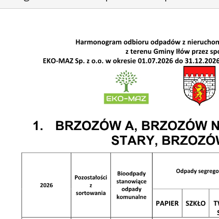
ykuł
y artykuł