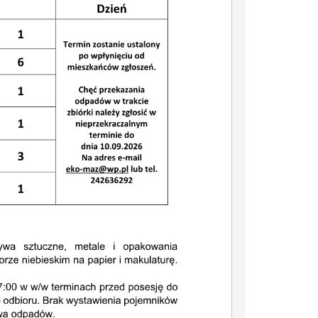
29
18
MAJ
MAJ
IŁÓW – MIASTO HISTORII, NATURY I NOWYCH MOŻLIWOŚCI
Dotacje z budżetu Mazowsza dla Gminy Iłów
Letnie Kolonie w Górach 2026