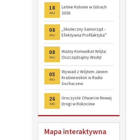
18
Letnie Kolonie w Górach
2026
MAJ
08
„Skuteczny Samorząd -
Efektywna Profilaktyka”
MAJ
08
Ważny Komunikat Wójta:
Oszczędzajmy Wodę!
MAJ
Wywiad z Wójtem Janem
05
Kraśniewskim w Radio
MAJ
Sochaczew
26
Uroczyste Otwarcie Nowej
Drogi w Rokocinie
KWI
Mapa interaktywna