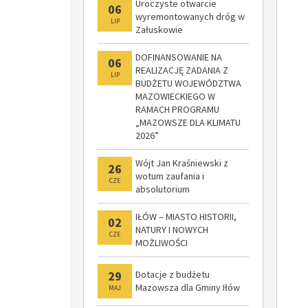
Uroczyste otwarcie
06
wyremontowanych dróg w
LIP
Załuskowie
DOFINANSOWANIE NA
06
REALIZACJĘ ZADANIA Z
LIP
BUDŻETU WOJEWÓDZTWA
MAZOWIECKIEGO W
RAMACH PROGRAMU
„MAZOWSZE DLA KLIMATU
2026”
Wójt Jan Kraśniewski z
26
wotum zaufania i
CZE
absolutorium
IŁÓW – MIASTO HISTORII,
02
NATURY I NOWYCH
CZE
MOŻLIWOŚCI
29
Dotacje z budżetu
Mazowsza dla Gminy Iłów
MAJ