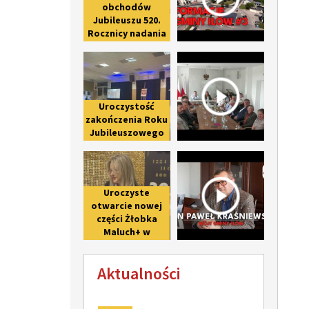
obchodów
Jubileuszu 520.
Rocznicy nadania
praw miejskich
Uroczystość zakończenia Roku Ju
Spotkanie 
Iłowowi -
fotorelacja
Uroczystość
zakończenia Roku
Jubileuszowego
upamiętniającego
Uroczyste otwarcie nowej części 
Wywiad z 
800-lecie pierwszej
wzmianki o Iłowie
Uroczyste
otwarcie nowej
części Żłobka
Maluch+ w
Giżycach po II
etapie
Aktualności
modernizacji