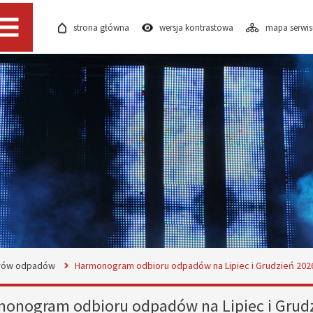
strona główna
wersja kontrastowa
mapa serwi
Menu
orów odpadów
Harmonogram odbioru odpadów na Lipiec i Grudzień 2026
onogram odbioru odpadów na Lipiec i Grudz