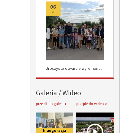
06
06
LIP
LIP
Uroczyste Otwarcie Nowej Drogi w Rokocinie
Uroczyste otwarcie wyremontowanych dróg w Załuskowie
Galeria / Wideo
przejdź do galerii
przejdź do wideo
Inauguracja obchodów Jubileuszu 
Informacje 
Inauguracja