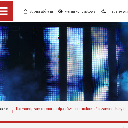
strona główna
wersja kontrastowa
mapa serwi
Menu
alne
Harmonogram odbioru odpadów z nieruchomości zamieszkałych z 