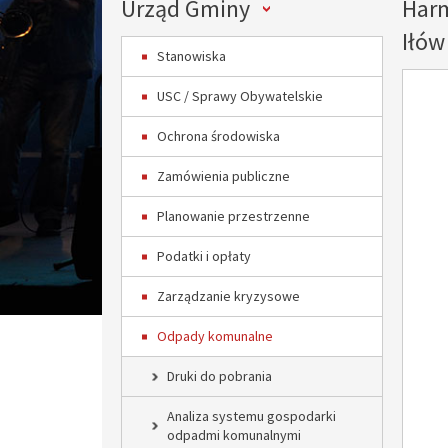
Menu
Urząd Gminy
Harm
Iłów
Stanowiska
USC / Sprawy Obywatelskie
Ochrona środowiska
Zamówienia publiczne
Planowanie przestrzenne
Podatki i opłaty
Zarządzanie kryzysowe
Odpady komunalne
Druki do pobrania
Analiza systemu gospodarki
odpadmi komunalnymi