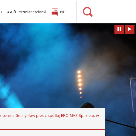
A
A
su
rozmiar czcionki
BIP
A
Wyszukiwarka
POMNIEJSZ
STANDARDOWY
POWIĘKSZ
CZCIONKĘ
ROZMIAR
CZCIONKĘ
terenu Gminy Iłów przez spółkę EKO-MAZ Sp. z o.o. w