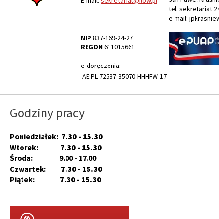
E-mail:
sekretariat@ilow.pl
tel. sekretariat 2
e-mail: jpkrasnie
NIP
837-169-24-27
REGON
611015661
e-doręczenia:
AE:PL-72537-35070-HHHFW-17
Godziny pracy
Poniedziałek:
7.30 - 15.30
Wtorek:
7.30 - 15.30
Środa: 9.00 - 17.00
Czwartek:
7.30 - 15.30
Piątek:
7.30 - 15.30