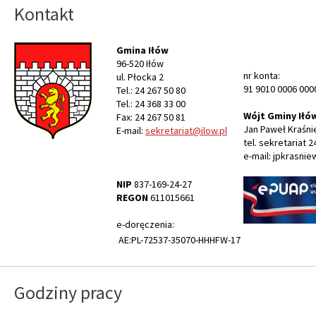
Kontakt
Gmina Iłów
96-520 Iłów
nr konta:
ul. Płocka 2
91 9010 0006 000
Tel.: 24 267 50 80
Tel.: 24 368 33 00
Wójt Gminy Iłó
Fax: 24 267 50 81
Jan Paweł Kraśni
E-mail:
sekretariat@ilow.pl
tel. sekretariat 2
e-mail: jpkrasnie
NIP
837-169-24-27
REGON
611015661
e-doręczenia:
AE:PL-72537-35070-HHHFW-17
Godziny pracy