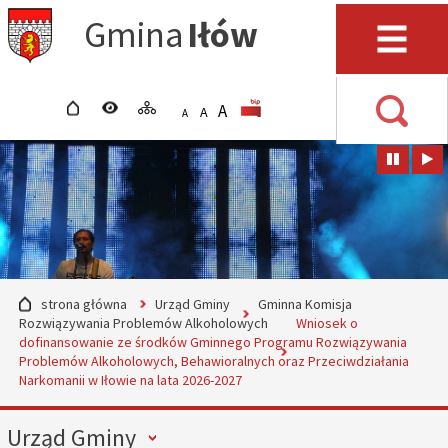
Przejdź do mapy serwisu
Przejdź do wyszukiwarki
Przejdź do głównego
Przejdź do treści
Gmina
Iłów
menu
Menu
strona główna
wersja kontrastowa
mapa serwisu
POWIĘKSZ CZCIONKĘ
rozmiar czcionki
BIP
A
STANDARDOWY ROZMIAR
A
POMNIEJSZ CZCIONKĘ
A
Wyszuki
strona główna
Urząd Gminy
Gminna Komisja
Rozwiązywania Problemów Alkoholowych
Wniosek o
dofinansowanie ze środków Gminnego Programu Rozwiązywania
Problemów Alkoholowych, Behawioralnych oraz Przeciwdziałania
Narkomanii w Iłowie na lata 2026-2027
Menu
Urząd Gminy