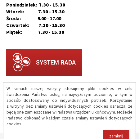
Poniedziałek:
7.30 - 15.30
Wtorek:
7.30 - 15.30
Środa: 9.00 - 17.00
Czwartek:
7.30 - 15.30
Piątek:
7.30 - 15.30
W ramach naszej witryny stosujemy pliki cookies w celu
świadczenia Państwu usług na najwyższym poziomie, w tym w
sposób dostosowany do indywidualnych potrzeb. Korzystanie
z witryny bez zmiany ustawień dotyczących cookies oznacza, że
O serwisie
będą one zamieszczane w Państwa urządzeniu końcowym. Możecie
Państwo dokonać w każdym czasie zmiany ustawień dotyczących
cookies.
Polityka prywatności
zamknij
Copyright © 2017 Urząd Gminy Iłów