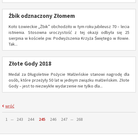
Żbik odznaczony Złomem
Koło Łowieckie „Żbik” obchodziło w tym roku jubileusz 70 – lecia
istnienia. Stosowna uroczystość z tej okazji odbyła się 25
sierpnia w kościele pw. Podwyższenia Krzyża Świętego w Iłowie.
Tak...
Złote Gody 2018
Medal za Długoletnie Pożycie Małżeńskie stanowi nagrodę dla
osób, które przeżyły 50 lat w jednym związku małżeńskim. Złote
Gody – jest to niezwykłe wydarzenie nie tylko dla...
wróć
Strona
...
...
Strona
Strona
Strona
Strona
Strona
Strona
Strona
1
243
244
245
246
247
268