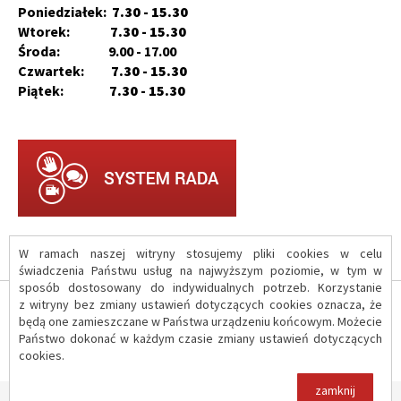
Poniedziałek:
7.30 - 15.30
Wtorek:
7.30 - 15.30
Środa: 9.00 - 17.00
Czwartek:
7.30 - 15.30
Piątek:
7.30 - 15.30
W ramach naszej witryny stosujemy pliki cookies w celu
świadczenia Państwu usług na najwyższym poziomie, w tym w
sposób dostosowany do indywidualnych potrzeb. Korzystanie
z witryny bez zmiany ustawień dotyczących cookies oznacza, że
O serwisie
będą one zamieszczane w Państwa urządzeniu końcowym. Możecie
Państwo dokonać w każdym czasie zmiany ustawień dotyczących
cookies.
Polityka prywatności
zamknij
Copyright © 2017 Urząd Gminy Iłów