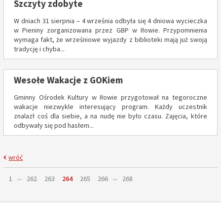
Szczyty zdobyte
W dniach 31 sierpnia – 4 września odbyła się 4 dniowa wycieczka
w Pieniny zorganizowana przez GBP w Iłowie. Przypomnienia
wymaga fakt, że wrześniowe wyjazdy z biblioteki mają już swoją
tradycję i chyba...
Wesołe Wakacje z GOKiem
Gminny Ośrodek Kultury w Iłowie przygotował na tegoroczne
wakacje niezwykle interesujący program. Każdy uczestnik
znalazł coś dla siebie, a na nudę nie było czasu. Zajęcia, które
odbywały się pod hasłem...
wróć
Strona
...
...
Strona
Strona
Strona
Strona
Strona
Strona
Strona
1
262
263
264
265
266
268