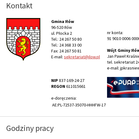
Kontakt
Gmina Iłów
96-520 Iłów
nr konta:
ul. Płocka 2
91 9010 0006 000
Tel.: 24 267 50 80
Tel.: 24 368 33 00
Wójt Gminy Iłó
Fax: 24 267 50 81
Jan Paweł Kraśni
E-mail:
sekretariat@ilow.pl
tel. sekretariat 2
e-mail: jpkrasnie
NIP
837-169-24-27
REGON
611015661
e-doręczenia:
AE:PL-72537-35070-HHHFW-17
Godziny pracy