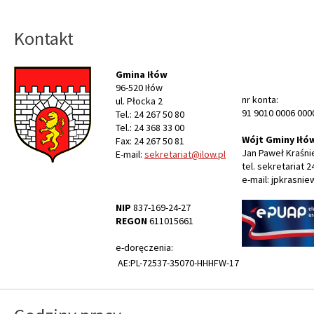
Kontakt
Gmina Iłów
96-520 Iłów
nr konta:
ul. Płocka 2
91 9010 0006 000
Tel.: 24 267 50 80
Tel.: 24 368 33 00
Wójt Gminy Iłó
Fax: 24 267 50 81
Jan Paweł Kraśni
E-mail:
sekretariat@ilow.pl
tel. sekretariat 2
e-mail: jpkrasnie
NIP
837-169-24-27
REGON
611015661
e-doręczenia:
AE:PL-72537-35070-HHHFW-17