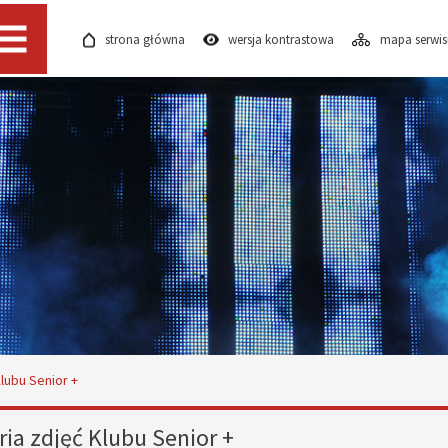
strona główna
wersja kontrastowa
mapa serwi
Menu
Klubu Senior +
ria zdjęć Klubu Senior +