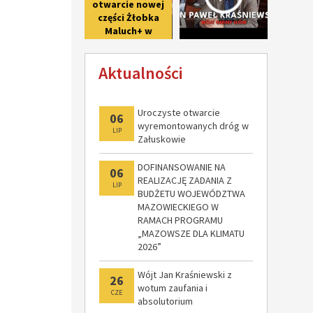
otwarcie nowej
części Żłobka
Maluch+ w
Giżycach po II
etapie
Aktualności
modernizacji
Uroczyste otwarcie
06
wyremontowanych dróg w
LIP
Załuskowie
DOFINANSOWANIE NA
06
REALIZACJĘ ZADANIA Z
LIP
BUDŻETU WOJEWÓDZTWA
MAZOWIECKIEGO W
RAMACH PROGRAMU
„MAZOWSZE DLA KLIMATU
2026”
Wójt Jan Kraśniewski z
26
wotum zaufania i
CZE
absolutorium