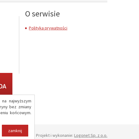
O serwisie
Polityka prywatności
g na najwyższym
ryny bez zmiany
zeniu końcowym.
zamknij
Projekt i wykonanie:
Logonet Sp. z o.o.