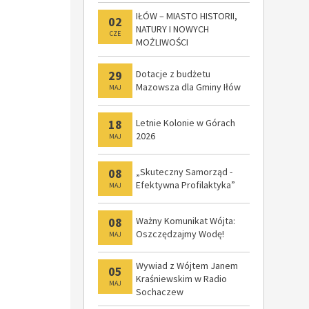
IŁÓW – MIASTO HISTORII,
02
NATURY I NOWYCH
CZE
MOŻLIWOŚCI
29
Dotacje z budżetu
Mazowsza dla Gminy Iłów
MAJ
18
Letnie Kolonie w Górach
2026
MAJ
08
„Skuteczny Samorząd -
Efektywna Profilaktyka”
MAJ
08
Ważny Komunikat Wójta:
Oszczędzajmy Wodę!
MAJ
Wywiad z Wójtem Janem
05
Kraśniewskim w Radio
MAJ
Sochaczew