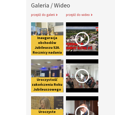
Galeria / Wideo
przejdź do galerii
przejdź do wideo
Inauguracja obchodów Jubileuszu 
Informacje 
Inauguracja
obchodów
Jubileuszu 520.
Rocznicy nadania
praw miejskich
Uroczystość zakończenia Roku Ju
Spotkanie 
Iłowowi -
fotorelacja
Uroczystość
zakończenia Roku
Jubileuszowego
upamiętniającego
Uroczyste otwarcie nowej części 
Wywiad z 
800-lecie pierwszej
wzmianki o Iłowie
Uroczyste