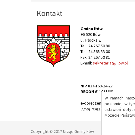
Kontakt
Gmina Iłów
96-520 Iłów
ul. Płocka 2
Tel.: 24 267 50 80
Tel.: 24 368 33 00
Fax: 24 267 50 81
E-mail:
sekretariat@ilow.pl
NIP
837-169-24-27
REGON
611015661
W ramach nasze
e-doręczenia:
poziomie, w ty
ustawień dotyc
AE:PL-72537-35070-HHHFW-17
Możecie Państwo
Copyright © 2017 Urząd Gminy Iłów