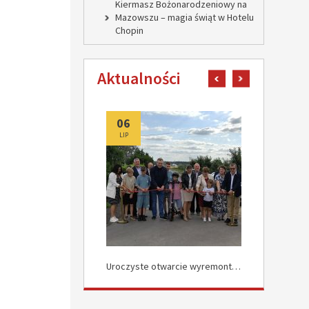
Kiermasz Bożonarodzeniowy na
Mazowszu – magia świąt w Hotelu
Chopin
Aktualności
pokaż poprzedni art
pokaż następn
06
06
LIP
LIP
Uroczyste Otwarcie Nowej Drogi w Rokocinie
Uroczyste otwarcie wyremontowanych dróg w Załuskowie