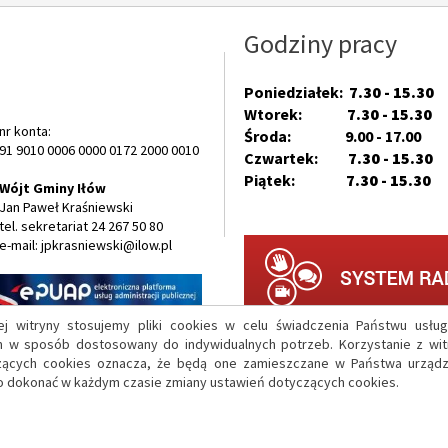
Godziny pracy
Poniedziałek:
7.30 - 15.30
Wtorek:
7.30 - 15.30
nr konta:
Środa: 9.00 - 17.00
91 9010 0006 0000 0172 2000 0010
Czwartek:
7.30 - 15.30
Piątek:
7.30 - 15.30
Wójt Gminy Iłów
Jan Paweł Kraśniewski
tel. sekretariat 24 267 50 80
e-mail: jpkrasniewski@ilow.pl
j witryny stosujemy pliki cookies w celu świadczenia Państwu usłu
m w sposób dostosowany do indywidualnych potrzeb. Korzystanie z wit
zących cookies oznacza, że będą one zamieszczane w Państwa urząd
 dokonać w każdym czasie zmiany ustawień dotyczących cookies.