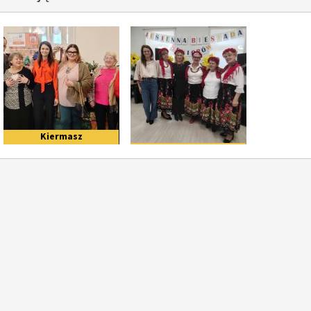
Wybierz inną galerię z grupy
Kiermasz
Bożonarodzeniowy na
Jesienna Biesiada
Mazowszu – magia świąt
Seniorów w Klubie
w Hotelu Chopin
Senior+