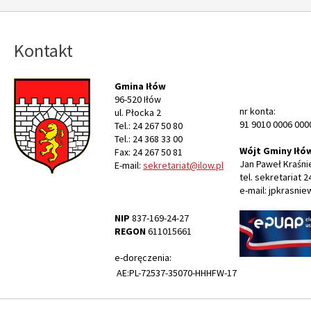
Kontakt
Gmina Iłów
96-520 Iłów
nr konta:
ul. Płocka 2
91 9010 0006 000
Tel.: 24 267 50 80
Tel.: 24 368 33 00
Wójt Gminy Iłó
Fax: 24 267 50 81
Jan Paweł Kraśni
E-mail:
sekretariat@ilow.pl
tel. sekretariat 2
e-mail: jpkrasnie
NIP
837-169-24-27
REGON
611015661
e-doręczenia:
AE:PL-72537-35070-HHHFW-17