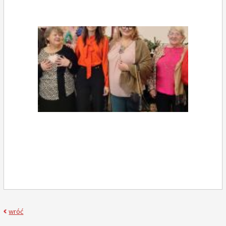
USC
Galeria zdjęć Klubu Senior +
wróć