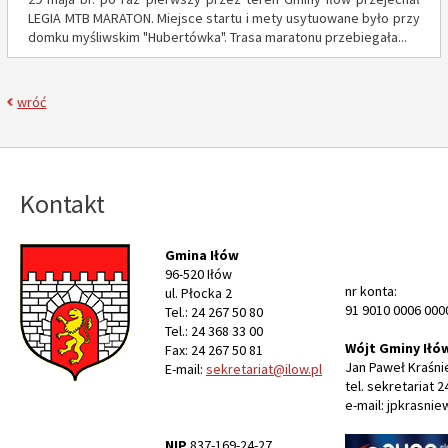
LEGIA MTB MARATON. Miejsce startu i mety usytuowane było przy
domku myśliwskim "Hubertówka". Trasa maratonu przebiegała...
wróć
Kontakt
Gmina Iłów
96-520 Iłów
nr konta:
ul. Płocka 2
91 9010 0006 000
Tel.: 24 267 50 80
Tel.: 24 368 33 00
Wójt Gminy Iłó
Fax: 24 267 50 81
Jan Paweł Kraśni
E-mail:
sekretariat@ilow.pl
tel. sekretariat 2
e-mail: jpkrasnie
NIP
837-169-24-27