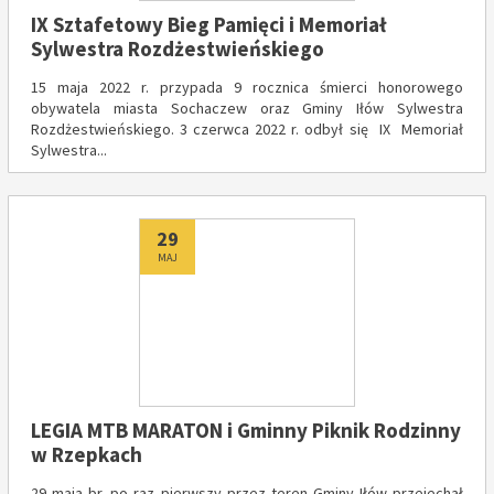
IX Sztafetowy Bieg Pamięci i Memoriał
Sylwestra Rozdżestwieńskiego
15 maja 2022 r. przypada 9 rocznica śmierci honorowego
obywatela miasta Sochaczew oraz Gminy Iłów Sylwestra
Rozdżestwieńskiego. 3 czerwca 2022 r. odbył się IX Memoriał
Sylwestra...
Dodano
29
MAJ
LEGIA MTB MARATON i Gminny Piknik Rodzinny
w Rzepkach
29 maja br. po raz pierwszy przez teren Gminy Iłów przejechał