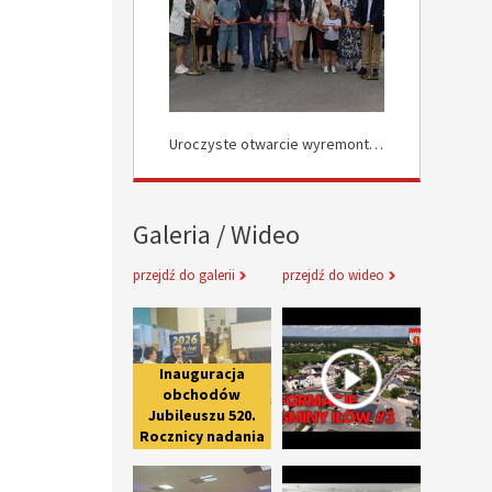
Uroczyste Otwarcie Nowej Drogi w Rokocinie
Uroczyste otwarcie wyremontowanych dróg w Załuskowie
Galeria / Wideo
przejdź do galerii
przejdź do wideo
Inauguracja obchodów Jubileuszu 
Informacje 
Inauguracja
obchodów
Jubileuszu 520.
Rocznicy nadania
praw miejskich
Uroczystość zakończenia Roku Ju
Spotkanie 
Iłowowi -