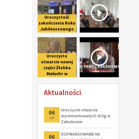
fotorelacja
Uroczystość
zakończenia Roku
Jubileuszowego
upamiętniającego
Uroczyste otwarcie nowej części 
Wywiad z 
800-lecie pierwszej
wzmianki o Iłowie
Uroczyste
otwarcie nowej
części Żłobka
Maluch+ w
Giżycach po II
etapie
Aktualności
modernizacji
Uroczyste otwarcie
06
wyremontowanych dróg w
LIP
Załuskowie
DOFINANSOWANIE NA
06