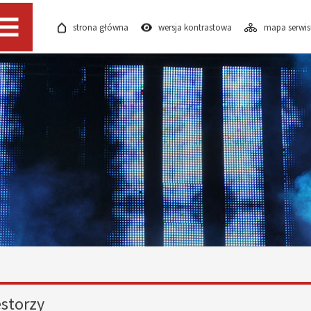
strona główna
wersja kontrastowa
mapa serwi
Menu
storzy