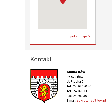
pokaż mapę
Kontakt
Gmina Iłów
96-520 Iłów
ul. Płocka 2
Tel.: 24 267 50 80
Tel.: 24 368 33 00
Fax: 24 267 50 81
E-mail:
sekretariat@ilow.pl