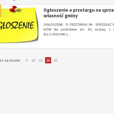
dano
Ogłoszenie o przetargu na sprz
własność gminy
OGŁOSZENIE O PRZETARGU NA SPRZEDAŻ N
IŁÓW Na podstawie art. 30, ustawy z 
(Dz.U.2016.446 z...
pokaż
elementów
pokaż
elementów
pokaż
elementów
pokaż
elementów
pokaż
elementów
rt. na stronie
5
10
15
20
25
na
na
na
na
na
stronie
stronie
stronie
stronie
stronie
ykuł
y artykuł
26
02
CZE
CZE