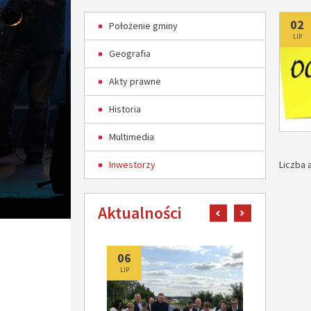
Do
02
Położenie gminy
LIP
Geografia
Akty prawne
Historia
Multimedia
Inwestorzy
Liczba a
Aktualności
pokaż poprzedni art
pokaż następn
06
06
LIP
LIP