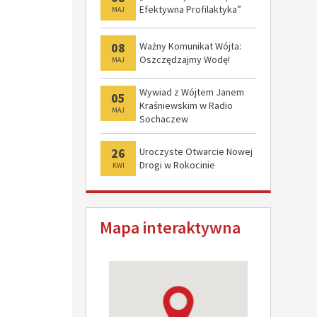
Efektywna Profilaktyka”
MAJ
08
Ważny Komunikat Wójta:
Oszczędzajmy Wodę!
MAJ
Wywiad z Wójtem Janem
05
Kraśniewskim w Radio
MAJ
Sochaczew
26
Uroczyste Otwarcie Nowej
Drogi w Rokocinie
KWI
Mapa interaktywna