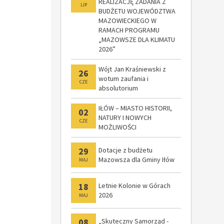
REALIZACJĘ ZADANIA Z
LIP
BUDŻETU WOJEWÓDZTWA
MAZOWIECKIEGO W
RAMACH PROGRAMU
„MAZOWSZE DLA KLIMATU
2026”
Wójt Jan Kraśniewski z
26
wotum zaufania i
CZE
absolutorium
IŁÓW – MIASTO HISTORII,
02
NATURY I NOWYCH
CZE
MOŻLIWOŚCI
29
Dotacje z budżetu
Mazowsza dla Gminy Iłów
MAJ
18
Letnie Kolonie w Górach
2026
MAJ
08
„Skuteczny Samorząd -