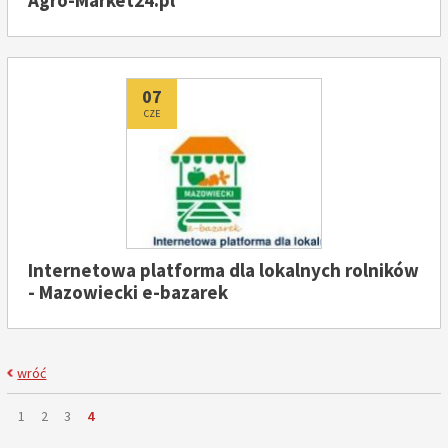
Agro-Market24.pl
Dodano
07
CZE
Internetowa platforma dla lokalnych rolników
- Mazowiecki e-bazarek
wróć
Strona
Strona
Strona
Strona
Strona
1
2
3
4