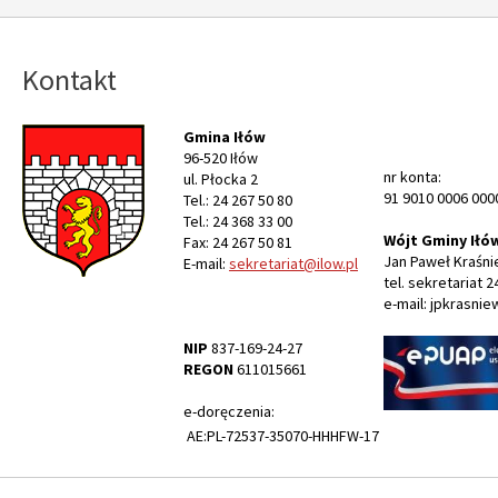
Kontakt
Gmina Iłów
96-520 Iłów
nr konta:
ul. Płocka 2
91 9010 0006 000
Tel.: 24 267 50 80
Tel.: 24 368 33 00
Wójt Gminy Iłó
Fax: 24 267 50 81
Jan Paweł Kraśni
E-mail:
sekretariat@ilow.pl
tel. sekretariat 2
e-mail: jpkrasnie
NIP
837-169-24-27
REGON
611015661
e-doręczenia:
AE:PL-72537-35070-HHHFW-17