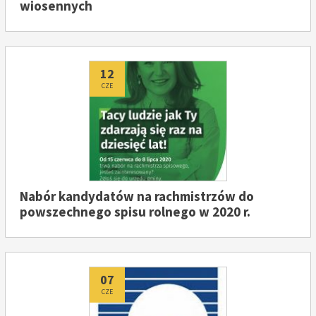
wiosennych
Dodano
12
CZE
Nabór kandydatów na rachmistrzów do
powszechnego spisu rolnego w 2020 r.
Dodano
07
CZE