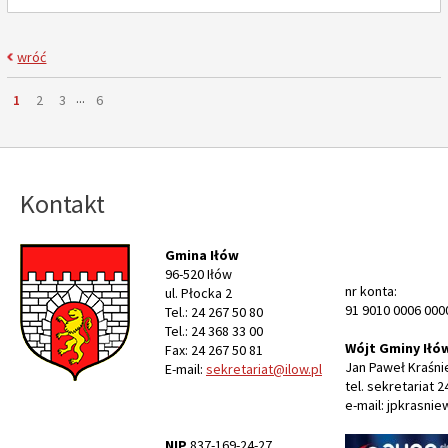
wróć
Strona
...
Strona
Strona
Strona
Strona
1
2
3
6
Kontakt
Gmina Iłów
96-520 Iłów
nr konta:
ul. Płocka 2
91 9010 0006 000
Tel.: 24 267 50 80
Tel.: 24 368 33 00
Wójt Gminy Iłó
Fax: 24 267 50 81
Jan Paweł Kraśni
E-mail:
sekretariat@ilow.pl
tel. sekretariat 2
e-mail: jpkrasnie
NIP
837-169-24-27