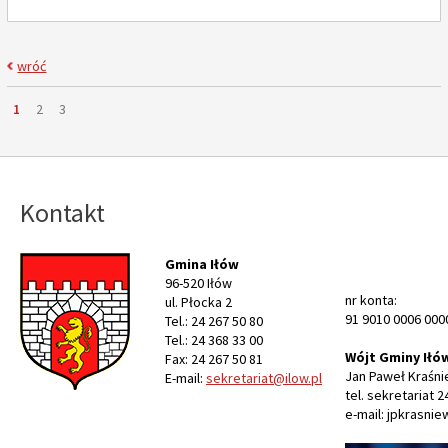
wróć
Strona
Strona
Strona
Strona
1
2
3
Kontakt
Gmina Iłów
96-520 Iłów
nr konta:
ul. Płocka 2
91 9010 0006 000
Tel.: 24 267 50 80
Tel.: 24 368 33 00
Wójt Gminy Iłó
Fax: 24 267 50 81
Jan Paweł Kraśni
E-mail:
sekretariat@ilow.pl
tel. sekretariat 2
e-mail: jpkrasnie