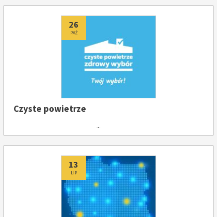
Dodano
26
PAŹ
Czyste powietrze
...
Dodano
13
LIP