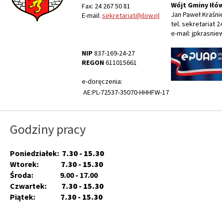
Wójt Gminy Iłó
Fax: 24 267 50 81
Jan Paweł Kraśni
E-mail:
sekretariat@ilow.pl
tel. sekretariat 2
e-mail: jpkrasnie
NIP
837-169-24-27
REGON
611015661
e-doręczenia:
AE:PL-72537-35070-HHHFW-17
Godziny pracy
Poniedziałek:
7.30 - 15.30
Wtorek:
7.30 - 15.30
Środa: 9.00 - 17.00
Czwartek:
7.30 - 15.30
Piątek:
7.30 - 15.30