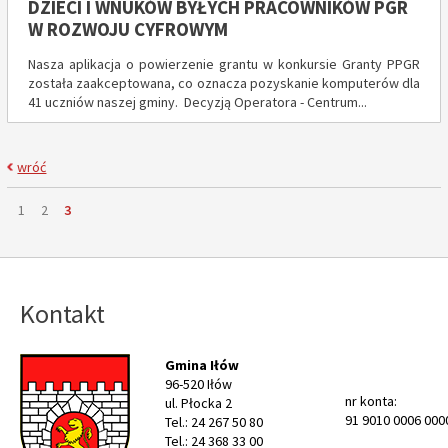
DZIECI I WNUKÓW BYŁYCH PRACOWNIKÓW PGR
W ROZWOJU CYFROWYM
Nasza aplikacja o powierzenie grantu w konkursie Granty PPGR
została zaakceptowana, co oznacza pozyskanie komputerów dla
41 uczniów naszej gminy. Decyzją Operatora - Centrum...
wróć
Strona
Strona
Strona
Strona
1
2
3
Kontakt
Gmina Iłów
96-520 Iłów
nr konta:
ul. Płocka 2
91 9010 0006 000
Tel.: 24 267 50 80
Tel.: 24 368 33 00